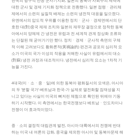
한국의 항구적 반공 군사기지화, 일본의 동북아 사회주의 세력에
대한 군사 및 경제 기지화 정책으로 전환했다. 일본 점령ㆍ관리체
제에서의 소련의 실질적 배제는 소련의 냉전적 대응을 일으켰다.
유엔에서의 압도적 우위를 이용한 정치ㆍ군사ㆍ경제면에서의 단
호한 대(對)중국 제재 조치와 일본의 재무장 결정으로 정착한 동북
아에서의 양체제 간 냉전은 유럽과 전 세계적 관계 정상화 조류와
는 단절된 채 굳어가기만 했다. 정치ㆍ경제ㆍ군사적 측면의 구체
적 이해 고려보다도 황화론적(黃禍論的) 편견과 공포의 심리적 요
소가 미국의 국가 이성의 작용을 저해한 사실이 유럽에서의 대소
(對蘇) 냉전 과정과 대조적이다. 냉전에서 심리적 요소는 1차적 기
능을 가진다.
4대국(미ㆍ소ㆍ중ㆍ일)에 의한 동북아 평화질서의 모색은, 아시아
의 두 ‘분할 국가’-베트남과 한국-가 실제로 열전화할 잠재성을 지
니고 있다는 사실이 미국의 뼈저린 체험으로 확인된 뒤에야 기동
하기 시작했다. 이 측면에서는 한국전쟁보다 베트남ㆍ인도차이나
전쟁이 더 효과적이었다.
중ㆍ소의 결정적 대립관계 발전, 아시아 대륙에서의 전쟁에 반대
하는 미국 내 여론의 강화, 중국을 제외한 아시아 및 동북아문제 해