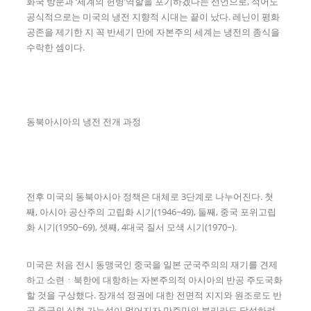
화국 방문과 ‘세계의 헌병’역할을 포기하겠다는 선언으로, 적어도
공식적으로는 미국의 냉전 지향적 시대는 끝이 났다. 레닌이 평화
공존을 제기한 지 꼭 반세기 만에 자본주의 세계는 냉전의 종식을
수락한 셈이다.
동북아시아의 냉전 전개 과정
전후 미국의 동북아시아 정책은 대체로 3단계로 나누어진다. 첫
째, 아시아 공산주의 고립화 시기(1946~49), 둘째, 중국 포위고립
화 시기(1950~69), 셋째, 4대국 질서 모색 시기(1970~).
미국은 처음 전시 동맹국인 중국을 일본 군국주의의 재기를 견제
하고 소련ㆍ북한에 대항하는 자본주의적 아시아의 반공 주도국화
할 것을 구상했다. 장개석 정권에 대한 전면적 지지와 원조로도 반
공 중국의 실현 가능성이 멀어지자 만주만의 분리라도 달성하려