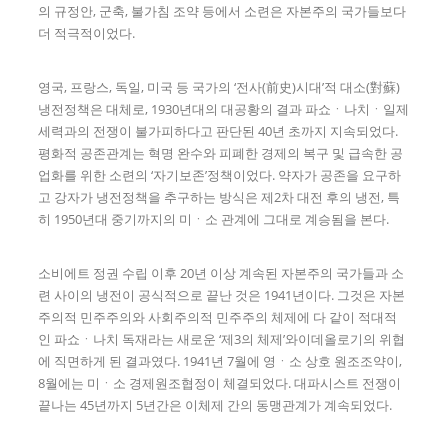
의 규정안, 군축, 불가침 조약 등에서 소련은 자본주의 국가들보다
더 적극적이었다.
영국, 프랑스, 독일, 미국 등 국가의 ‘전사(前史)시대’적 대소(對蘇)
냉전정책은 대체로, 1930년대의 대공황의 결과 파쇼ㆍ나치ㆍ일제
세력과의 전쟁이 불가피하다고 판단된 40년 초까지 지속되었다.
평화적 공존관계는 혁명 완수와 피폐한 경제의 복구 및 급속한 공
업화를 위한 소련의 ‘자기보존’정책이었다. 약자가 공존을 요구하
고 강자가 냉전정책을 추구하는 방식은 제2차 대전 후의 냉전, 특
히 1950년대 중기까지의 미ㆍ소 관계에 그대로 계승됨을 본다.
소비에트 정권 수립 이후 20년 이상 계속된 자본주의 국가들과 소
련 사이의 냉전이 공식적으로 끝난 것은 1941년이다. 그것은 자본
주의적 민주주의와 사회주의적 민주주의 체제에 다 같이 적대적
인 파쇼ㆍ나치 독재라는 새로운 ‘제3의 체제’와이데올로기의 위협
에 직면하게 된 결과였다. 1941년 7월에 영ㆍ소 상호 원조조약이,
8월에는 미ㆍ소 경제원조협정이 체결되었다. 대파시스트 전쟁이
끝나는 45년까지 5년간은 이체제 간의 동맹관계가 계속되었다.