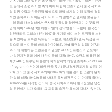
이 시기의 사태 발전은 동구 국가ㆍ발칸반도ㆍ독일ㆍ일본ㆍ한반
도 등에서 소련과 서방 측의 이해 대립이 고조되면서 중국 사회주
의 정권 수립과 한국전쟁 발생으로 쌍방 세계의 이해 조정에 결정
적인 종지부가 찍히는 시기다. 미국의 일방적인 원자탄 보유는 미
ㆍ영 등의 대소협상에서 군사적 우위성을 확인했으며,이것을 반
영해 이미 1946년 3월 처칠의 ‘철의 장막’연설이 나왔다. 한국전이
없었더라도 그리스 내란(1947)을 계기로 이미 소련 포위정책 노선
을 확인하는 트루만 독트린이 나왔고, 대소(對蘇) 원폭 독점을 목
적으로 하는 미국의 바르크안(1946.6), 마셜 플랜의 성립(1947.6)
과 이에 대항하는 코민포름의 결성(1947.10), 프랑스의 인도차이
나 식민지전쟁과 이에 대한 미국의 지원(1949), 소련의 베를린 봉
쇄(1948.6), 트루만 대통령의 저개발지역 개발원조계획(Point Fou
r Programm) 선언에 의한 반공(反共) 군사경제원조계획 발표(194
9.3), 그리고 중국 사회주의화(1949.9)와 때를 같이한 소련의 원자
탄 실험 성공(1949.9) 등의 사태로 동서냉전은 이미 단계적 확대(e
scalation)를 시작한 것이다. 중국 사회주의화나 한국전쟁은 냉전
의 원인이기보다 오히려 그 과정을 촉진한 요소에 지나지 않는다.