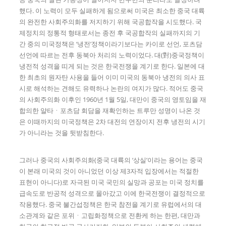
했다. 이 노력이 모두 실패하게 됨으로써 미국은 최소한 중국 대륙
의 완전한 사회주의화를 저지하기 위해 국공합작을 시도했다. 국
제정치의 정통적 형태로서는 종전 후 국공합작의 실패까지의 기
간 중의 미국정책은 ‘냉전’정책이라기보다는 카이로 선언, 포츠담
선언에 따르는 전후 동북아 처리의 노력이었다. 대(對)중국정책이
냉전적 성격을 띠게 되는 것은 한국전쟁을 계기로 한다. 일본에 대
한 최초의 원자탄 사용을 들어 이미 미국의 동북아 냉전의 의사 표
시로 해석하는 견해도 유력하나 논란의 여지가 많다. 적어도 중국
의 사회주의화 이후인 1960년 1월 5일, 대만이 중국의 영토임을 재
합의한 얄타ㆍ포츠담 회담을 재확인하는 트루만 성명이 나온 것
은 이때까지의 미국정책은 2차 대전의 연장이지 전후 냉전의 시기
가 아니라는 것을 뒷받침한다.
그러나 중국의 사회주의화(중국 대륙의 ‘상실’이라는 용어는 중국
이 본래 미국의 것이 아니었던 이상 제3자적 입장에서는 적절한
표현이 아니다)로 자극된 미국 국민의 실망과 공포는 미국 정치를
급속도로 반공적 성격으로 몰아갔고 이에 한국전쟁이 결정적으로
작용했다. 중국 불간섭정책은 한국 참전을 계기로 유럽에서의 대
소관계와 같은 포위ㆍ고립화정책으로 전환케 하는 한편, 대만과