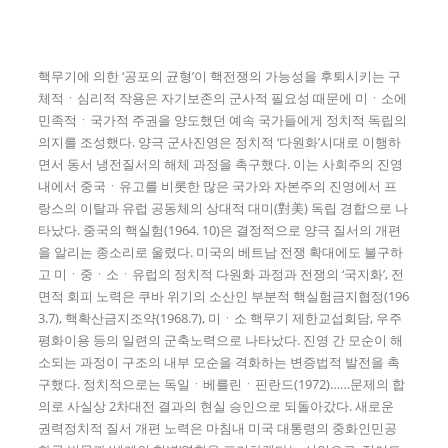
핵무기에 의한 ‘공포의 균형’이 핵전쟁의 가능성을 후퇴시키는 구
체적ㆍ심리적 작용은 자기보존의 군사적 필요성 때문에 미ㆍ소에
민족적ㆍ국가적 주권을 양도했던 예속 국가들에게 정치적 독립의
의지를 조성했다. 양극 군사진영은 정치적 ‘다원화’시대로 이행하
면서 동서 냉전질서의 해체 과정을 촉구했다. 이는 사회주의 진영
내에서 중국ㆍ유고를 비롯한 많은 국가와 자본주의 진영에서 프
랑스의 이탈과 유럽 공동체의 상대적 대미(對美) 독립 경합으로 나
타났다. 중국의 핵실험(1964. 10)은 결정적으로 양극 질서의 개편
을 알리는 종소리로 울렸다. 미국의 베트남 전쟁 확대에도 불구하
고 미ㆍ중ㆍ소ㆍ유럽의 정치적 다원화 과정과 전쟁의 ‘국지화’, 전
면적 회피 노력은 쿠바 위기의 소산인 부분적 핵실험금지협정(196
3.7), 핵확산금지조약(1968.7), 미ㆍ소 핵무기 제한교섭회담, 우주
평화이용 등의 일련의 군축노력으로 나타났다. 진영 간 모순이 해
소되는 과정이 구조의 내부 모순을 격화하는 변증법적 발전을 촉
구했다. 정치적으로는 독일ㆍ베를린ㆍ핀란드(1972)……문제의 합
의로 사실상 2차대전 결과의 현실 승인으로 되돌아갔다. 새로운
권력정치적 질서 개편 노력은 마침내 미국 대통령의 중화인민공