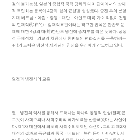
결의 불가능성, 일본의 종합적 국력 강화와 대미 관계에서의 상대
적 독립화는 동북아 4강의 ‘힘의 균형’을 형성했다. 종전 후의 분할
지대-베트남ㆍ아랍ㆍ중동ㆍ대만ㆍ아인도 대륙-가 예외없이 전쟁
의 현재적(顯在的)ㆍ잠재적요인이라는 확고한 인식은 한반도 문
제에 대한 4강의 대(對)한반도 냉전에 종지부를 찍은 듯하다. 정상
적 국제정치ㆍ외교의 차원에서 한반도의 평화질서를 구축하려는
4강의 노력은 냉전적 세계관의 청산을 우리에게 강요하고 있다.
열전과 냉전사의 교훈
열ㆍ냉전의 역사를 통해서 드러나는 하나의 공통적 현상(결과)은
그것이 사회주의나 사회주의적 국가세력을 산출해왔다는 사실이
다. 제1차 대전에서 최초의 사회주의체제인 소련이, 그리고 제2차
대전의 결과로 동유럽과 중국ㆍ베트남ㆍ북한 등이 나타났다. 서
방 측 지원을 받는 이스라엘의 중동전쟁은 많은 아랍 국가들을 자