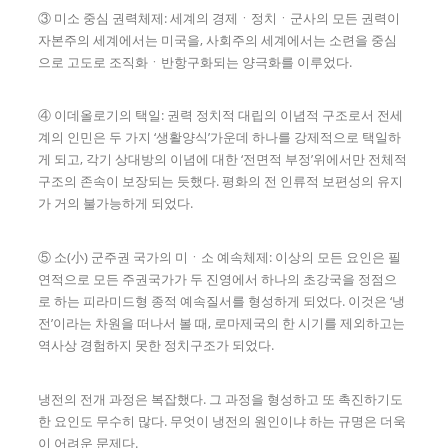
③ 미소 중심 권력체제: 세계의 경제ㆍ정치ㆍ군사의 모든 권력이
자본주의 세계에서는 미국을, 사회주의 세계에서는 소련을 중심
으로 고도로 조직화ㆍ반항구화되는 양극화를 이루었다.
④ 이데올로기의 택일: 권력 정치적 대립의 이념적 구조로서 전세
계의 인민은 두 가지 ‘생활양식’가운데 하나를 강제적으로 택일하
게 되고, 각기 상대방의 이념에 대한 ‘전면적 부정’위에서만 전체적
구조의 존속이 보장되는 듯했다. 평화의 전 인류적 보편성의 유지
가 거의 불가능하게 되었다.
⑤ 소(小) 군주권 국가의 미ㆍ소 예속체제: 이상의 모든 요인은 필
연적으로 모든 주권국가가 두 진영에서 하나의 초강국을 정점으
로 하는 피라미드형 종적 예속질서를 형성하게 되었다. 이것은 ‘냉
전’이라는 차원을 떠나서 볼 때, 로마제국의 한 시기를 제외하고는
역사상 경험하지 못한 정치구조가 되었다.
냉전의 전개 과정은 복잡했다. 그 과정을 형성하고 또 촉진하기도
한 요인도 무수히 많다. 무엇이 냉전의 원인이냐 하는 규명은 더욱
이 어려운 문제다.