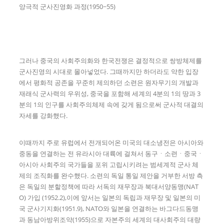
양극적 군사진영화 과정(1950~55)
그러나 중국의 사회주의화와 한국전쟁은 결정적으로 쌍방체제를
군사진영의 시대로 몰아넣었다. 그때까지만 하더라도 약한 입장
에서 평화적 공존을 꾸준히 제의하던 소련은 원자무기의 개발과
재래식 군사력의 우위성, 중국을 포함해 세계의 4분의 1의 땅과 3
분의 1의 인구를 사회주의체제 속에 갖게 됨으로써 군사적 대결의
자세를 강화했다.
이때까지 주로 유럽에서 전개되어온 미국의 대소냉전은 아시아와
중동을 연결하는 전 유라시아 대륙에 걸쳐서 동구ㆍ소련ㆍ중국ㆍ
아시아 사회주의 국가들을 포위 고립시키려는 범세계적 군사 체
제의 조직화를 완수했다. 소련의 독일 통일 제안을 거부한 서방 측
은 독일의 분할정책에 따라 서독의 재무장과 북대서양동맹(NAT
O) 가입 (1952.2),이에 앞서는 일본의 독립과 재무장 및 일본의 미
국 군사기지화(1951.9), NATO와 일본을 연결하는 바그다드동맹
과 동남아방위조약(1955)으로 자본주의 세계의 대사회주의 대량