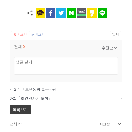
좋아요
0
싫어요
0
인쇄
전체
0
«
2-4. 「모택동의 교육사상」
3-2. 「조건반사의 토끼」
»
목록보기
전체 63