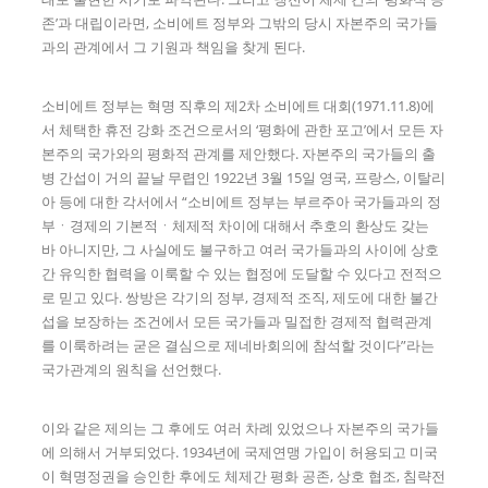
존’과 대립이라면, 소비에트 정부와 그밖의 당시 자본주의 국가들
과의 관계에서 그 기원과 책임을 찾게 된다.
소비에트 정부는 혁명 직후의 제2차 소비에트 대회(1971.11.8)에
서 체택한 휴전 강화 조건으로서의 ‘평화에 관한 포고’에서 모든 자
본주의 국가와의 평화적 관계를 제안했다. 자본주의 국가들의 출
병 간섭이 거의 끝날 무렵인 1922년 3월 15일 영국, 프랑스, 이탈리
아 등에 대한 각서에서 “소비에트 정부는 부르주아 국가들과의 정
부ㆍ경제의 기본적ㆍ체제적 차이에 대해서 추호의 환상도 갖는
바 아니지만, 그 사실에도 불구하고 여러 국가들과의 사이에 상호
간 유익한 협력을 이룩할 수 있는 협정에 도달할 수 있다고 전적으
로 믿고 있다. 쌍방은 각기의 정부, 경제적 조직, 제도에 대한 불간
섭을 보장하는 조건에서 모든 국가들과 밀접한 경제적 협력관계
를 이룩하려는 굳은 결심으로 제네바회의에 참석할 것이다”라는
국가관계의 원칙을 선언했다.
이와 같은 제의는 그 후에도 여러 차례 있었으나 자본주의 국가들
에 의해서 거부되었다. 1934년에 국제연맹 가입이 허용되고 미국
이 혁명정권을 승인한 후에도 체제간 평화 공존, 상호 협조, 침략전