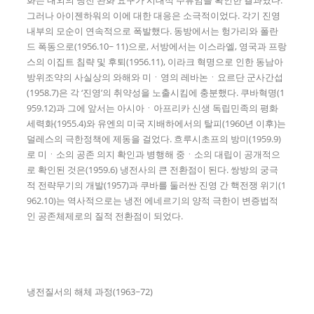
화는 내외의 냉전 완화 요구가 시대적 주류임을 확인한 결과였다.
그러나 아이젠하워의 이에 대한 대응은 소극적이었다. 각기 진영
내부의 모순이 연속적으로 폭발했다. 동방에서는 헝가리와 폴란
드 폭동으로(1956.10~ 11)으로, 서방에서는 이스라엘, 영국과 프랑
스의 이집트 침략 및 후퇴(1956.11), 이라크 혁명으로 인한 동남아
방위조약의 사실상의 와해와 미ㆍ영의 레바논ㆍ요르단 군사간섭
(1958.7)은 각 ‘진영’의 취약성을 노출시킴에 충분했다. 쿠바혁명(1
959.12)과 그에 앞서는 아시아ㆍ아프리카 신생 독립민족의 평화
세력화(1955.4)와 유엔의 미국 지배하에서의 탈피(1960년 이후)는
덜레스의 극한정책에 제동을 걸었다. 흐루시초프의 방미(1959.9)
로 미ㆍ소의 공존 의지 확인과 병행해 중ㆍ소의 대립이 공개적으
로 확인된 것은(1959.6) 냉전사의 큰 전환점이 된다. 쌍방의 궁극
적 전략무기의 개발(1957)과 쿠바를 둘러싼 진영 간 핵전쟁 위기(1
962.10)는 역사적으로는 냉전 에네르기의 양적 극한이 변증법적
인 공존체제로의 질적 전환점이 되었다.
냉전질서의 해체 과정(1963~72)