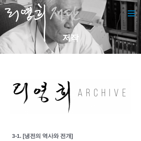
콘
텐
메뉴
츠
로
바
저작
로
가
기
3-1. [냉전의 역사와 전개]