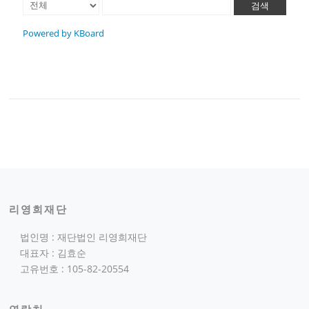
검색
Powered by KBoard
리영희재단
법인명 : 재단법인 리영희재단
대표자 : 김효순
고유번호 : 105-82-20554