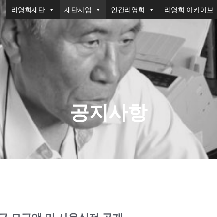
리영희재단
재단사업
인간리영희
리영희 아카이브
공지사항