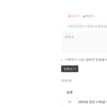
좋아요
0
싫어요
0
2023년-연간-기부금-모금액-및
전체
0
«
기후위기 시대, 생태적 전환을
목록보기
전체 90
번호
90
2025년 연간 기부금