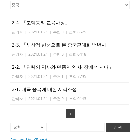
2-4. 「모택동의 교육사상」
관리자
|
2021.01.21
|
추천 0
|
조회 6579
2-3. 「사상적 변천으로 본 중국근대화 백년사」
관리자
|
2021.01.21
|
추천 0
|
조회 6418
2-2. 「권력의 역사와 민중의 역사: 장개석 시대」
관리자
|
2021.01.21
|
추천 1
|
조회 7795
2-1. 대륙 중국에 대한 시각조정
관리자
|
2021.01.21
|
추천 0
|
조회 6143
1
검색
Powered by KBoard