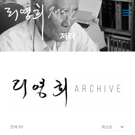
콘
텐
메뉴
츠
로
바
저작
로
가
기
전체 63