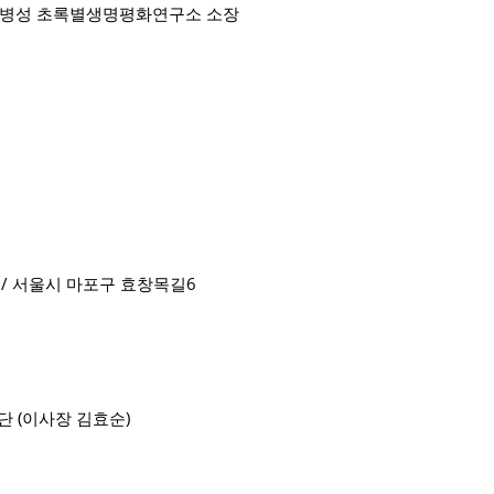
 최병성 초록별생명평화연구소 소장
/ 서울시 마포구 효창목길6
단 (이사장 김효순)