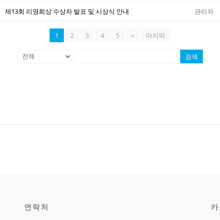
제13회 리영희상 수상자 발표 및 시상식 안내
관리자
1
2
3
4
5
»
마지막
검색
연락처
카