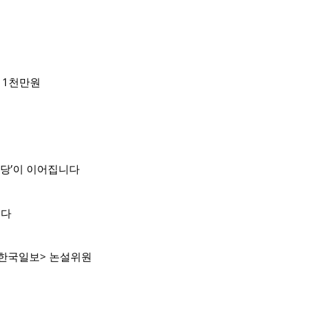
금 1천만원
마당’이 이어집니다
는다
<한국일보> 논설위원