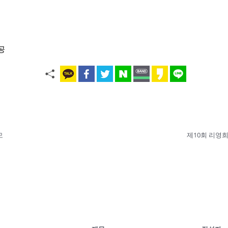
공
모
제10회 리영희