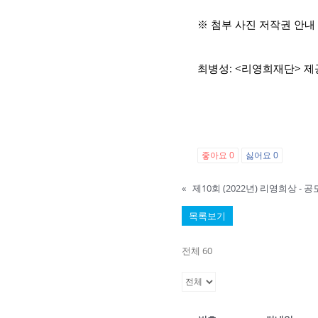
※ 첨부 사진 저작권 안내
최병성: <리영희재단> 제
좋아요
0
싫어요
0
«
제10회 (2022년) 리영희상 - 공
목록보기
전체 60