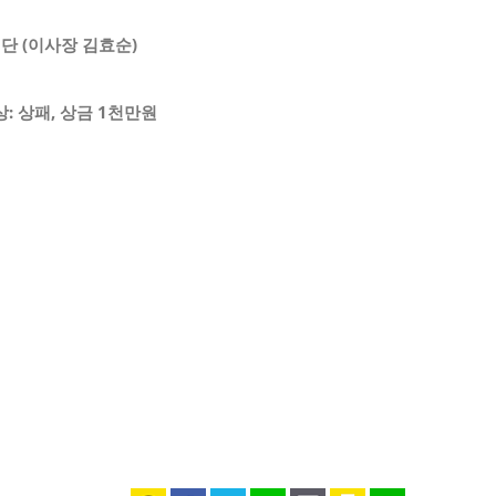
재단
(
이사장 김효순
)
상
:
상패
,
상금
1
천만원