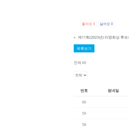
좋아요
0
싫어요
0
«
제11회(2023년) 리영희상 후
목록보기
전체 60
번호
썸네일
60
59
58