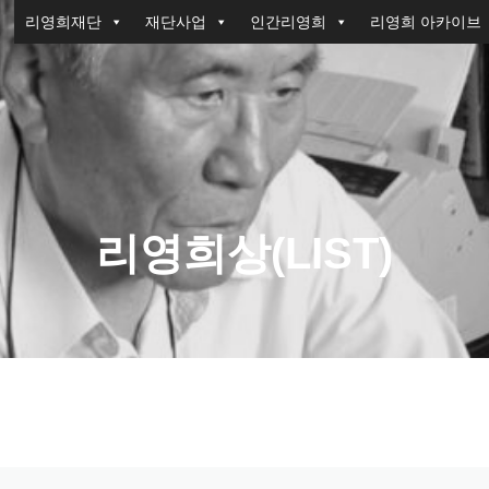
리영희재단
재단사업
인간리영희
리영희 아카이브
리영희상(LIST)