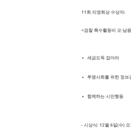
11
회 리영희상 수상자
:
<
검찰 특수활동비 오
·
남용
세금도둑 잡아라
투명사회를 위한 정보
함께하는 시민행동
-
시상식:
12
월
6
일
(
수
)
오