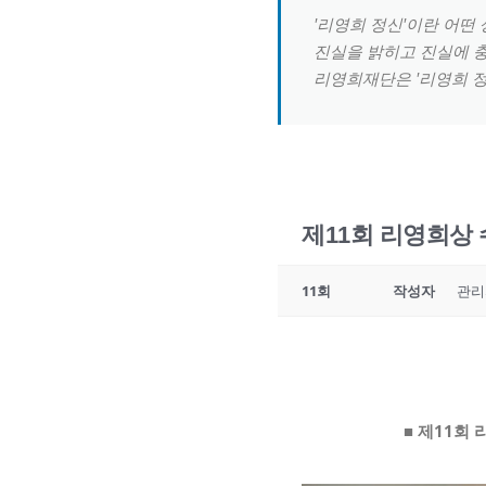
'리영희 정신'이란 어떤
진실을 밝히고 진실에 
리영희재단은 '리영희 정
제11회 리영희상 
11회
작성자
관리
■
제
11
회 