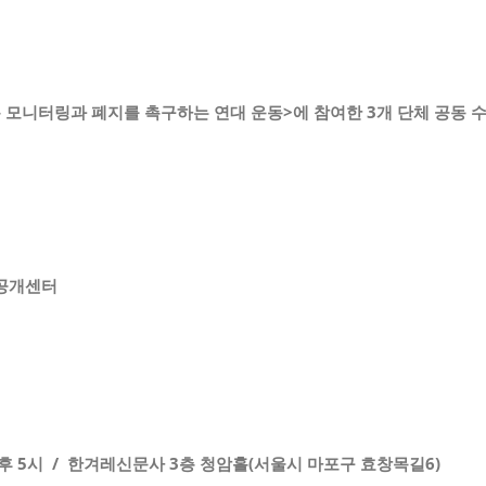
 모니터링과 폐지를 촉구하는 연대 운동
>
에 참여한
3
개 단체 공동 
공개센터
후
5
시 /
한겨레신문사
3
층 청암홀(
서울시 마포구 효창목길
6)