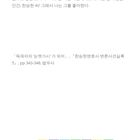
인간, 한승헌 씨! 그래서 나는 그를 좋아한다.
「독재자의 ‘눈엣가시‘ 가 되어」, 『한승헌변호사 변론사건실록
5』, pp 343-348, 범우사