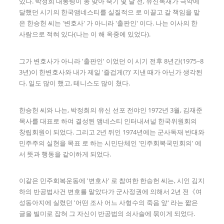
있다. 박정희 대통령이 총 맞아 죽기 몇 달 전, 유신독재가 극악에
달했던 시기의 한국앰네스티를 실질적으 로 이끌고 갈 책임을 맡
은 한승헌 씨는 '변호사' 가 아니라 '출판인' 이다. 나는 이사의 한
사람으로 적혀 있다(나는 이 해 옥중에 있었다).
그가 변호사가 아니라 '출판인' 이었던 이 시기 전후 8년간(1975~8
3년)이 한변호사와 내가 제일 '즐겁게(?)' 지낸 때가 아닌가 생각된
다. 일도 많이 했고, 테니스도 많이 쳤다.
한승헌 씨와 나는, 박정희의 유신 선포 전야인 1972년 3월, 김재준
목사를 대표로 하여 결성된 앰네스티 인터내셔널 한국위원회의
창립회원이 되었다. 그리고 2년 뒤인 1974년에는 군사독재 반대와
민주주의 실현을 목표 로 하는 시민단체인 '민주회복국민회의' 에
서 뜻과 행동을 같이하게 되었다.
이같은 민주회복운동에 '변호사' 로 참여한 한승헌 씨는, 시인 김지
하의 반공법사건 변호를 맡았다가 군사정권에 의해서 2년 전《여
성동아지에 실렸던 '어떤 조사 어느 사형수의 죽음 앞' 라는 짧은
글을 빌미로 잡혀 그 자신이 반공법의 쇠사슬에 묶이게 되었다.