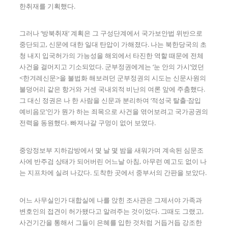
한취재를 기획했다.
그러나 ‘방북취재‘ 계획은 그 구성단계에서 국가보안법 위반으로
중단되고, 신문에 대한 일대 탄압이 가해졌다. 나는 북한당국의 초
청 내지 입국허가의 가능성을 해외에서 타진한 역할 때문에 전체
사건을 걸머지고 기소되었다. 군부정권에게는 ‘눈 안의 가시’였던
<한겨레신문>을 불법화 해보려던 군부정권의 시도는 신문사원의
불덩어리 같은 항거와 거센 국내외적 비난의 여론 앞에 주춤했다.
그 대신 정권은 나 한 사람을 신문과 분리하여 ‘적성국 탈출·잠입
예비음모’인가 뭔가 하는 죄목으로 사건을 엮어보려고 국가공권의
전력을 동원했다. 빠져나갈 구멍이 없어 보였다.
중앙정보부 지하감방에서 몇 날 몇 밤을 새워가며 계속된 심문조
사에 반주검 상태가 되어버린 어느날 아침, 아무런 예고도 없이 나
는 지프차에 실려 나갔다. 도착한 곳에서 중부서의 간판을 보았다.
어느 사무실인가 대합실에 나를 앉힌 조사관은 그제서야 가족과
변호인의 접견이 허가됐다고 알려주는 것이었다. 그때도 그랬고,
사건기간을 통해서 그들이 은혜를 입한 것처럼 거듭거듭 강조한