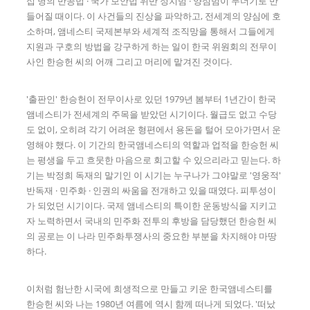
십 명의 반공법 · 국가 보안법 위반 정치범 · 양심범이 무더기로 만
들어질 때이다. 이 사건들의 진상을 파악하고, 전세계의 양심에 호
소하며, 앰네스티 국제본부와 세계적 조직망을 통해서 그들에게
지원과 구호의 방법을 강구하게 하는 일이 한국 위원회의 전무이
사인 한승헌 씨의 어깨 그리고 머리에 맡겨진 것이다.
'출판인' 한승헌이 전무이사로 있던 1979년 봄부터 1년간이 한국
앰네스티가 전세계의 주목을 받았던 시기이다. 월급도 없고 수당
도 없이, 오히려 각기 어려운 형편에서 용돈을 털어 모아가면서 운
영해야 했다. 이 기간의 한국앰네스티의 역할과 업적을 한승헌 씨
는 평생을 두고 흐뭇한 마음으로 회고할 수 있으리라고 믿는다. 하
기는 박정희 독재의 말기인 이 시기는 누구나가 그야말로 '영웅적'
반독재 · 민주화 · 인권의 싸움을 전개하고 있을 때였다. 피투성이
가 되었던 시기이다. 국제 앰네스티의 특이한 운동방식을 지키고
자 노력하면서 국내의 민주화 전투의 후방을 담당했던 한승헌 씨
의 공로는 이 나라 민주화투쟁사의 중요한 부분을 차지해야 마땅
하다.
이처럼 험난한 시국에 희생적으로 만들고 키운 한국앰네스티를
한승헌 씨와 나는 1980년 여름에 역시 함께 떠나게 되었다. '떠났