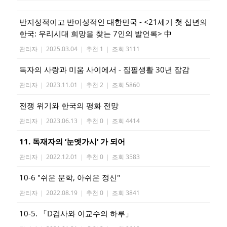
반지성적이고 반이성적인 대한민국 - <21세기 첫 십년의
한국: 우리시대 희망을 찾는 7인의 발언록> 中
관리자
|
2025.03.04
|
추천 1
|
조회 3111
독자의 사랑과 미움 사이에서 - 집필생활 30년 잡감
관리자
|
2023.11.01
|
추천 2
|
조회 5860
전쟁 위기와 한국의 평화 전망
관리자
|
2023.06.13
|
추천 0
|
조회 4414
11. 독재자의 ‘눈엣가시‘ 가 되어
관리자
|
2022.12.01
|
추천 0
|
조회 3583
10-6 "쉬운 문학, 아쉬운 정신"
관리자
|
2022.08.19
|
추천 0
|
조회 3841
10-5. 「D검사와 이교수의 하루」