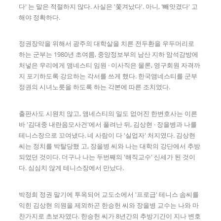
다' 는 말은 적절하지 않다. 사실은 '쫓겨났다'. 아니, '빼앗겼다' 고
해야 정확하다.
정권장악을 위해서 광주의 대학살을 치른 전두환을 우두머리로
하는 군부는 1980년 초여름, 중앙정보부의 남산 지하 암석감방에
처넣은 우리에게 앰네스티 임원 · 이사직은 물론, 영구회원 자격까
지 포기하도록 강요하는 각서를 쓰게 했다. 한국앰네스티를 군부
정권의 시녀노릇을 하도록 하는 각본에 따른 조치였다.
출판사도 시원치 않고, 앰네스티의 일도 없어진 한변호사는 이른
바 '김대중 내란음모사건'에서 풀려난 뒤, 김상현 · 장을병과 나를
테니스장으로 꼬여냈다. 네 사람이 다 '실업자' 처지였다. 김상현
씨는 정치를 박탈당했 고, 장을병 씨와 나는 대학의 강단에서 추방
되었던 것이다. 더구나 나는 두번째의 '해직교수' 신세가 된 것이
다. 심심치 않게 테니스장에서 만났다.
박정희 정권 말기에 투옥되어 교도소에서 '프로급' 테니스 솜씨를
익힌 김상현 의원을 제외하곤 한승헌 씨와 장을병 교수는 나와 마
찬가지로 초보자였다. 한승헌 씨가 8년간의 추방기간이 지나 변호