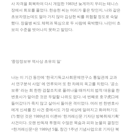
사 자격을 회복하여 다시 개업한 1983년 늦게까지 우리는 테니스
장에서 회포를 풀었다. 한승헌 씨는 머리가 좋은 탓인지, 나와 같은
초보자였는데도 얼마 가지 않아 김상현 씨를 위협할 정도로 숙달
했다. 장을병 씨도 체력과 뚝심으로 두 사람에 육박했다. 나만이 초
보의 수준을 벗어나지 못하고 말았다.
‘중앙정보부 역사상 초유의 일'
나는 이 기간 동안에 '한국기독교사회문제연구소 통일관계 교과
서 연구분석 사업' 에 연루되어 또 한 차례의 옥고를 치렀다. '공소
보류' 라는 희 한한 검찰조치로 풀려나올 때까지의 법적 대응을 한
변호사가 맡아준 것은 두말할 나위도 없다. 네 번째로 호구虎口에
들어갔다가 죽지 않고 살아서 돌아온 격이었다. 여러 번 한변호사
에게 신세를 진 사건 중에서도 가장 세상에 알려지고 화려하기도
(?) 했던 것은 1989년의 이른바 '한겨레신문 기자단 방북취재기획'
사건이다. 오랜 반독재 투쟁의 수많은 목숨과 피와 눈물의 결정인
<한겨레신문>은 1989년 5월, 창간 1주년 기념사업으로 기자단 북