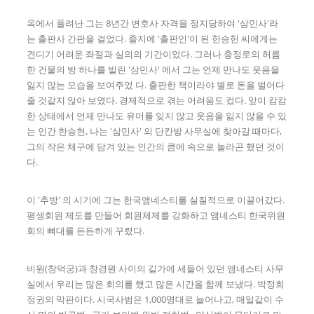
옥에서 풀려난 그는 8년간 변호사 자격을 정지당하여 '삼민사'라
는 출판사 간판을 걸었다. 졸지에 '출판인'이 된 한승헌 씨에게는
견디기 어려운 좌절과 실의의 기간이었다. 그러나 충정로의 허름
한 건물의 방 하나를 빌린 '삼민사' 에서 그는 언제 만나도 웃음을
잃지 않는 모습을 보여주었 다. 출판한 책이라야 별로 돈을 벌어다
줄 것같지 않아 보였다. 경제적으로 겪는 어려움도 컸다. 앞이 캄캄
한 상태에서 언제 만나도 유머를 잊지 않고 웃음을 잃지 않을 수 있
는 인간 한승헌, 나는 '삼민사' 의 단칸방 사무실에 찾아갈 때마다,
그의 작은 체구에 담겨 있는 인간의 큼에 속으로 놀라곤 했던 것이
다.
이 '추방' 의 시기에 그는 한국앰네스티를 실질적으로 이끌어갔다.
평생회원 제도를 만들어 회원체제를 강화하고 앰네스티 한국위원
회의 뼈대를 든든하게 꾸렸다.
비원(창덕궁)과 창경원 사이의 길가에 세들어 있던 앰네스티 사무
실에서 우리는 많은 회의를 했고 많은 시간을 함께 보냈다. 박정희
정권의 막판이다. 시국사범은 1,000명대로 늘어나고, 매일같이 수