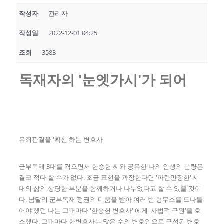
작성자
관리자
작성일
2022-12-01 04:25
조회
3583
독재자의 '눈엣가시'가 되어
유죄판결을 '확신'하는 변호사
군부독재 3대를 겪으면서 한승헌 씨와 공유한 나의 인생의 분량은
결코 적다 할 수가 없다. 조금 표현을 과장한다면 '파란만장한' 시
대의 삶의 상당한 부분을 함께하거나 나누었다고 할 수 있을 것이
다. 남달리 군부독재 정권의 미움을 받아 여러 번 형무소를 드나들
어야 했던 나는 그때마다 '한승헌 변호사' 에게 '사법적 구원'을 호
소했다. 그때마다 한변호사는 많은 수의 변호인으로 구성된 변호