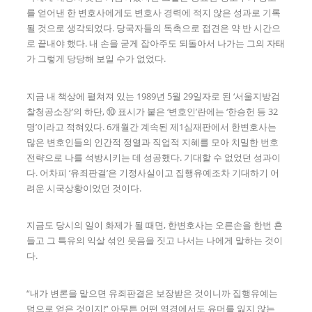
를 얻어낸 한 변호사에게도 변호사 경력에 적지 않은 성과로 기록
될 것으로 생각되었다. 당국자들의 독촉으로 접견은 약 반 시간으
로 끝내야 했다. 내 손을 굳게 잡아주도 되돌아서 나가는 그의 자태
가 그렇게 당당해 보일 수가 없었다.
지금 내 책상에 펼쳐져 있는 1989년 5월 29일자로 된 ‘서울지방검
찰청공소장’의 하단, ⑩ 표시가 붙은 ‘변호인’란에는 ‘한승헌 등 32
명’이라고 적혀있다. 6개월간 계속된 제1심재판에서 한변호사는
많은 변호인들의 인간적 정열과 직업적 지혜를 모아 치밀한 번호
전략으로 나를 석방시키는 데 성공했다. 기대할 수 없었던 성과이
다. 어차피 ‘유죄판결’은 기정사실이고 집행유예조차 기대하기 어
려운 시국상황이었던 것이다.
지금도 당시의 일이 화제가 될 때면, 한변호사는 오른손을 한번 흔
들고 그 특유의 익살 섞인 웃음을 짓고 나서는 나에게 말하는 것이
다.
“내가 변론을 맡으면 유죄판결은 보장받은 것이니까 집행유예는
덤으로 얻은 것이지!” 아무튼 어떤 역경에서도 유머를 잃지 않는