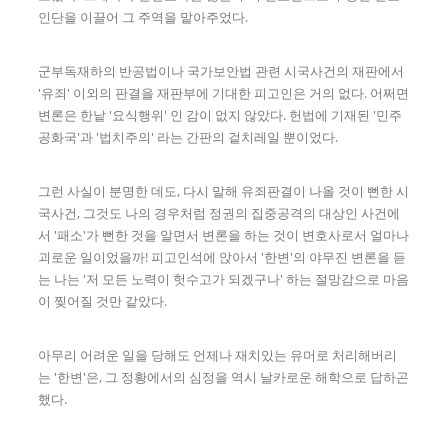
인단을 이끌어 그 주역을 맡아주었다.
군부독재하의 반공법이나 국가보안법 관련 시국사건의 재판에서
'유죄' 이외의 판결을 재판부에 기대한 피고인은 거의 없다. 어쩌면
변론은 한낱 '요식행위' 인 감이 없지 않았다. 헌법에 기재된 '민주
공화국'과 '법치주의' 라는 간판의 겉치레일 뿐이었다.
그런 사실이 분명한 데도, 다시 말해 유죄판결이 나올 것이 뻔한 시
국사건, 그것도 나의 경우처럼 정권의 집중공격의 대상인 사건에
서 '패소'가 뻔한 것을 알면서 변론을 하는 것이 변호사로서 얼마나
괴로운 일이었을까! 피고인석에 앉아서 '한변'의 야무진 변론을 듣
는 나는 '저 모든 노력이 헛수고가 되겠구나' 하는 절망감으로 마음
이 찢어질 것만 같았다.
아무리 어려운 일을 당해도 언제나 재치있는 유머로 처리해버리
는 '한변'은, 그 정황에서의 심정을 역시 날카로운 해학으로 답하곤
했다.