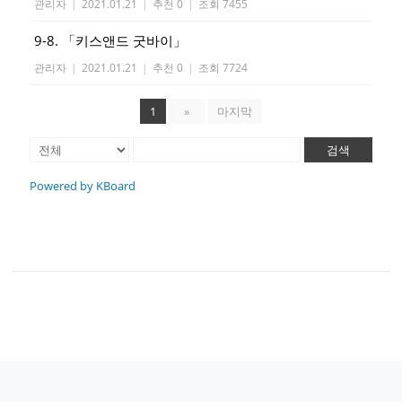
관리자
|
2021.01.21
|
추천 0
|
조회 7455
9-8. 「키스앤드 굿바이」
관리자
|
2021.01.21
|
추천 0
|
조회 7724
1
»
마지막
검색
Powered by KBoard