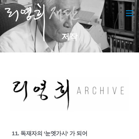
콘
텐
메뉴
츠
로
바
저작
로
가
기
11. 독재자의 ‘눈엣가시‘ 가 되어