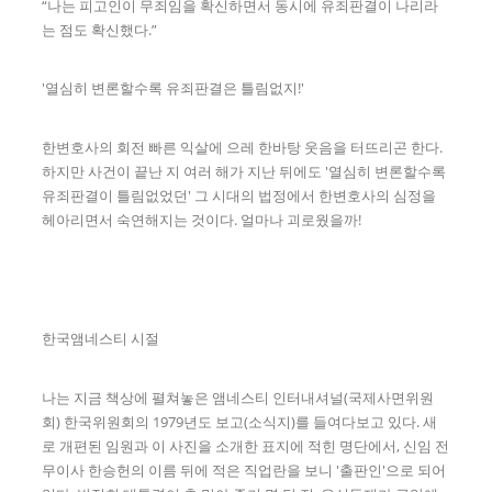
“나는 피고인이 무죄임을 확신하면서 동시에 유죄판결이 나리라
는 점도 확신했다.”
'열심히 변론할수록 유죄판결은 틀림없지!'
한변호사의 회전 빠른 익살에 으레 한바탕 웃음을 터뜨리곤 한다.
하지만 사건이 끝난 지 여러 해가 지난 뒤에도 '열심히 변론할수록
유죄판결이 틀림없었던' 그 시대의 법정에서 한변호사의 심정을
헤아리면서 숙연해지는 것이다. 얼마나 괴로웠을까!
한국앰네스티 시절
나는 지금 책상에 펼쳐놓은 앰네스티 인터내셔널(국제사면위원
회) 한국위원회의 1979년도 보고(소식지)를 들여다보고 있다. 새
로 개편된 임원과 이 사진을 소개한 표지에 적힌 명단에서, 신임 전
무이사 한승헌의 이름 뒤에 적은 직업란을 보니 '출판인'으로 되어