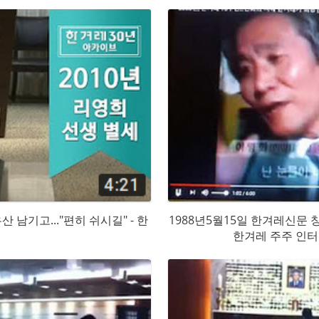
유산 남기고..."편히 쉬시길" - 한
1988년5월15일 한겨레신문 
한겨레 주주 인