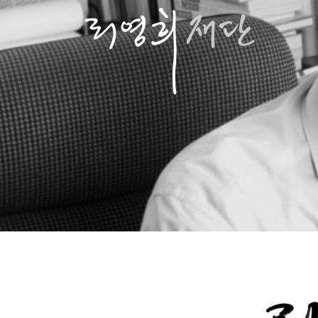
콘
텐
츠
로
바
로
가
기