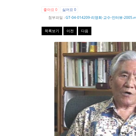
좋아요
0
싫어요
0
첨부파일 :
GT-04-014209-리영희-교수-인터뷰-2005.
목록보기
이전
다음