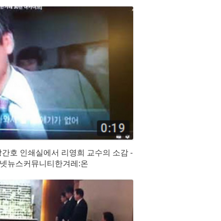
창간호 인쇄실에서 리영희 교수의 소감 -
터넷뉴스커뮤니티한겨레:온