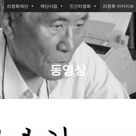
리영희재단
재단사업
인간리영희
리영희 아카이브
동영상