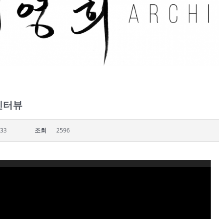
인터뷰
:33
조회
2596