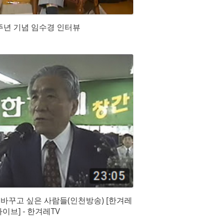
 5주년 기념 임수경 인터뷰
을 바꾸고 싶은 사람들(인천방송) [한겨레
카이브] - 한겨레TV