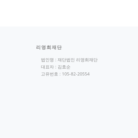
리영희재단
법인명 : 재단법인 리영희재단
대표자 : 김효순
고유번호 : 105-82-20554