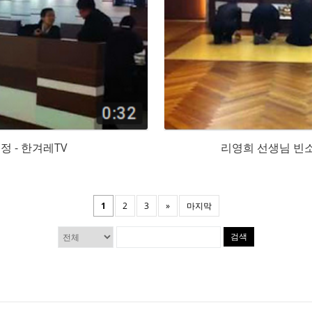
정 - 한겨레TV
리영희 선생님 빈소
1
2
3
»
마지막
검색