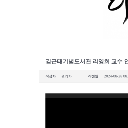
김근태기념도서관 리영희 교수 
작성자
관리자
작성일
2024-08-28 08
비
디
오
플
레