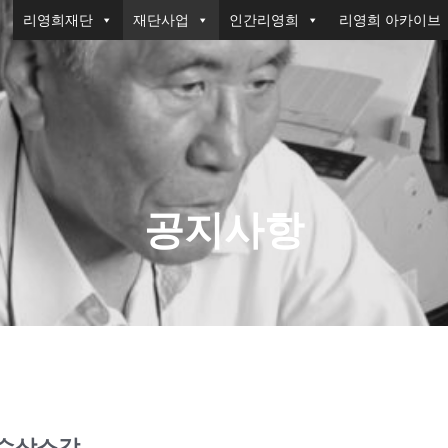
리영희재단
재단사업
인간리영희
리영희 아카이브
공지사항
 수상소감