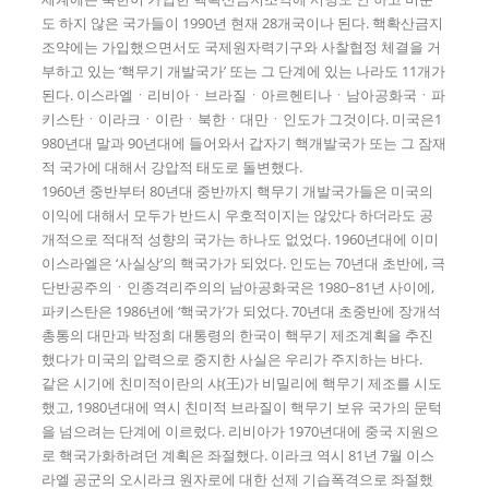
도 하지 않은 국가들이 1990년 현재 28개국이나 된다. 핵확산금지
조약에는 가입했으면서도 국제원자력기구와 사찰협정 체결을 거
부하고 있는 ‘핵무기 개발국가’ 또는 그 단계에 있는 나라도 11개가
된다. 이스라엘ㆍ리비아ㆍ브라질ㆍ아르헨티나ㆍ남아공화국ㆍ파
키스탄ㆍ이라크ㆍ이란ㆍ북한ㆍ대만ㆍ인도가 그것이다. 미국은1
980년대 말과 90년대에 들어와서 갑자기 핵개발국가 또는 그 잠재
적 국가에 대해서 강압적 태도로 돌변했다.
1960년 중반부터 80년대 중반까지 핵무기 개발국가들은 미국의
이익에 대해서 모두가 반드시 우호적이지는 않았다 하더라도 공
개적으로 적대적 성향의 국가는 하나도 없었다. 1960년대에 이미
이스라엘은 ‘사실상’의 핵국가가 되었다. 인도는 70년대 초반에, 극
단반공주의ㆍ인종격리주의의 남아공화국은 1980~81년 사이에,
파키스탄은 1986년에 ‘핵국가’가 되었다. 70년대 초중반에 장개석
총통의 대만과 박정희 대통령의 한국이 핵무기 제조계획을 추진
했다가 미국의 압력으로 중지한 사실은 우리가 주지하는 바다.
같은 시기에 친미적이란의 샤(王)가 비밀리에 핵무기 제조를 시도
했고, 1980년대에 역시 친미적 브라질이 핵무기 보유 국가의 문턱
을 넘으려는 단계에 이르렀다. 리비아가 1970년대에 중국 지원으
로 핵국가화하려던 계획은 좌절했다. 이라크 역시 81년 7월 이스
라엘 공군의 오시라크 원자로에 대한 선제 기습폭격으로 좌절했