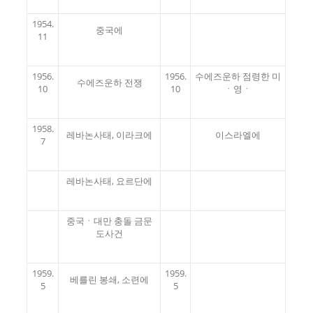
1954.
중국에
11
1956.
1956.
수에즈운하 점령한 미
수에즈운하 전쟁
10
10
ㆍ영ㆍ
1958.
레바논사태, 이라크에
이스라엘에
7
레바논사태, 요르단에
중국ㆍ대만 충돌 금문
도사건
1959.
1959.
베를린 봉쇄, 소련에
5
5