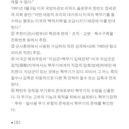
제할 수 없다.”
1991년 3월 6일 미국 국방차관보 리처드 솔로몬의 한반도 정세관
계 의회 증언: “어떤 대응적 조치의 대가로서 미국의 핵무기를 철
수하는 행위는 미국의 ‘핵억지력’을 손감시키기 때문에 이를 반대
한다.”
② 주한미군(사령부)의 핵관계 편제ㆍ조직ㆍ교분ㆍ특수구축물ㆍ
전화번호 등에서 추정.
③ 군사훈련에서 사용된 가상하의 작전 성격에서(예: 1985년 팀스
피리트 작전) 추정.
④ 미국군 해외주둔의 “지상군+핵무기 입체전략”-미국 지상군은
접적(接敵)지역에서는 핵무기체계의 직접적 엄호(방패)하에만 배
치된다. 지상군이 있는 곳에는 핵무기가 있다. 따라서 그 어느 쪽의
철수나 감축은 자동적으로 다른 쪽 전력의 철수 또는 감축과 연계
된다.
⑤ 핵탄두 장착용 무기류의 존재로부터 핵무기의 수량을 산출한
다. 각 무기는 고유의 기능과 목적을 위해서 설계된다. 핵무기장착
ㆍ투하ㆍ발사용 무기 유형의 존재로서 핵무기의 존재를 확인한
다.
● [표]