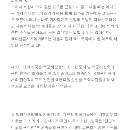
희박하다.
그러나 북한이 그와 같은 요구를 끈질기게 들고 나올 때는 아마도
두 가지의 다른 국제조약의 원용(援用)효과를 염두에 두고 있는지
도 모른다. 하나는 바로 원자력기구 헌장의 모범인 핵확산조약이
고 다른 하나는 ‘트라테롤코’조약이다. 미국은 이 두 조약에 의해서
북한 주장을 전적으로 ‘근거 없다’고는 말할 수 없는 입장이다.
핵확산금지조약 제6조는 다음과 같이 핵보유국에 대한 의무와 책
임을 규정하고 있다.
제6조: 각 체약국은 핵군비경쟁의 조속한 중지 및 핵군비감축에
관한 효과적 조치를 취하고, 엄중하고도 효과적인 국제관리하에
서의 전면적이고도 완전한 핵군축을 실현할 조약체결을 위해서
성실한 교섭을 이행할 것을 약속한다.
즉 핵확산조약의 발기국가이며 다른 비핵국가들에게 비핵의무를
지우는 그 조약의 가입서 기탁국인 미국ㆍ소련ㆍ영국은 “전면적
이고도 완전한” 핵군축을 조속한 기간 내에 실현할 엄중한 의무를