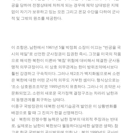
공을 당하여 전쟁상태에 처하게 되는 경우에 체약 상대방은 지체
없이 자기가 보유하고 있는 모든 그리고 온갖 수단을 다하여 군사
적 및 그밖의 원조를 제공한다.
이 조항은, 남한에서 1961년 5월 박정희 소장이 이끄는 “반공을 국
시의 제일”로 선언한 군사정권이 집권한 즉시, 그것을 미국의 작품
으로 해석한 북한이 이른바 ‘북침’ 위험에 대비해서 체결한 군사동
맹적 의무규정이다. 이 상호 의무관계는 한미 방위조약에서보다
훨씬 강경하고 구속적이다. 그러나 제2조가 백지화됨으로써 소련
은 북한에 대한 어떤 군사적 의무도 거부한 셈이다. 형식상으로는
‘조소 상호원조조약’은 1995년까지 유효하다. 그러나 이 조약은 사
문화되었고, 소련의 새로운 국가정책 결정구조는 차라리 남한과
의 동맹관계를 희구하는 상태다.
이종구 국방장관의 대북한 선제기습공격 발언은 이 상황변화를
배경으로 할 때 그 진의가 한결 선명해진다.
남ㆍ북한의 전쟁수행 능력은 남한 정부의 대외적 주장과는 반대
로, 실제로는 남한이 북한보다 월등하다(상세한 설명은 생략). 참
고로 한국 국방부의 공식발표에 의한 남ㆍ북의 1990년도 군사비