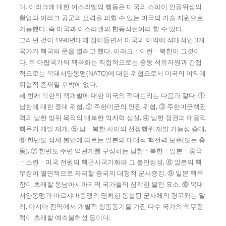
다. 이라크에 대한 이스라엘의 행동은 미국의 스파이 인공위성의
촬영과 이라크 공군의 요격을 피할 수 있는 미국의 기술 지원으로
가능했다. 즉 미국과 이스라엘의 합동작전이라 할 수 있다.
그러던 것이 1990년대에 접어들면서 미국의 이익에 적대적인 3개
국가가 핵국의 문을 열려고 했다. 이라크ㆍ이란ㆍ북한이 그것이
다. 두 아랍국가의 핵국화는 직접적으로는 중동 석유자원과 간접
적으로는 북대서양동맹(NATO)에 대한 위협으로서 미국의 이익에
위협적 존재일 수밖에 없다.
세 번째 북한의 핵개발에 대한 미국의 적대논리는 다음과 같다. ①
남한에 대한 중대 위협, ② 주한미군의 안전 위협, ③ 주한미군핵전
력의 남한 방위 목적의 대북한 억지력 상실, ④ 남한 정권의 대응적
핵무기 개발 재개, ⑤ 남ㆍ북한 사이의 전쟁행위 재발 가능성 증대,
⑥ 한반도 정세 불안에 따르는 일본의 대대적 핵전력 보유(또는 충
동), ⑦ 한반도 주변 역관계를 구성하는 남한ㆍ북한ㆍ일본ㆍ중국
ㆍ소련ㆍ미국 전원의 핵군사국가화와 그 불안정성, ⑧ 일본의 핵
무장이 필연적으로 자극할 중국의 대항적 군사증강, ⑨ 일본 핵무
장이 초래할 동남아시아지역 국가들의 심각한 불안 요소, ⑩ 북대
서양동맹과 바르샤바동맹의 명확한 통합된 군사체의 경우와는 달
리, 아시아 전역에서 개별적 행동동기를 가진 다수 국가의 핵무장
력이 초래할 예측불허성 등이다.