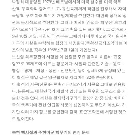
박정희 대통령은 1973년 베트남에서의 미국 철수를 ‘미국 핵우
산’의 무력화의 증거로 보고, 유신독재체제 확립을 전후해서 ‘자력
국방’의 구호 아래 핵무기 개발계획을 추진했다. 대만의 장개석 정
권도 동시적으로 추진했다. 그러나 미국의 간섭과 ‘핵우산’ 보호의
공약으로 양국은 75년 초에 그 계획을 일단 포기했다. 그 결과로 7
5년 10월 31일, 대한민국 정부는 그때까지 미루어오던 국제원자력
기구의 사찰을 수락하는 협정에 서명한다(핵확산금지조약에는 이
조약의 발효 직후인 1968년 7월 1일에 가입했다).
노신영 외무장관이 서명한 이 협정은 주요 골격이 이른바 ‘표준
형’으로 98개조에 이르는 장문이다. 사찰과 관련된 기술ㆍ원료ㆍ
행정ㆍ경제ㆍ재정ㆍ상권ㆍ신변안전 등이 상세하게 규정돼 있는
이 협정은 깨알 같은 영문활자로 자그마치 32쪽 분량이다.
이 협정의 서문(전문)은 핵확산금지조약의 서문을 그대로 인용했
다. 본문에도 대한민국의 개별적 입장 또는 특수한 요구조건을 기
술한 것은 없다. 북한은 원자력기구와의 협상기간 중 남한 배치미
국의 핵무기에 관한 언급을 서문에 삽입하려고 무던히 애썼다. 하
지만 여러 가지 정보를 종합컨대 결국 ‘표준’조약문에 서명한 것으
로 믿어진다.
북한 핵시설과 주한미군 핵무기의 연계 문제