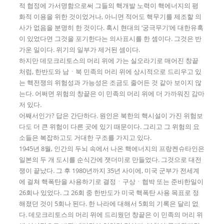
적 협정에 가서명함으로써 그들의 핵개발 노력이 핵에너지의 평
화적 이용을 위한 것이었거나, 아니면 적어도 핵무기를 제조할 의
사가 없음을 분명히 한 것이다. 혹시 현대의 ‘궁극무기’에 대한유혹
이 있었다면 그것을 포기한다는 의사표시를 한 셈이다. 그것은 반
가운 일이다. 위기의 일부가 제거된 셈이다.
하지만 데모크리토스의 머리 위에 가는 실오라기로 매어진 창끝
처럼, 한반도와 남ㆍ북 민족의 머리 위에 상시적으로 드리우고 있
는 핵전쟁의 위험성과 가능성은 조금도 줄어든 것 같아 보이지 않
는다. 어쩌면 위험의 창끝은 이 민족의 머리 위에 더 가까워진 감마
저 있다.
어째서인가? 답은 간단하다. 원인은 북한의 핵시설이 가진 위험보
다도 더 큰 위험이 다른 곳에 있기 때문이다. 그리고 그 위험의 요
소들은 복잡하고도 거대한 구조를 가지고 있다.
1945년 8월, 인간의 두뇌 속에서 나온 핵에너지의 프랑켄슈타인은
일본의 두 개 도시를 순식간에 잿더미로 만들었다. 그것으로 대전
쟁이 끝났다. 그 후 1980년까지 35년 사이에, 미국 군부가 전세계
에 걸쳐 핵폭탄을 사용하기로 결정ㆍ구상ㆍ협박 또는 준비한일이
26회나 있었다. 그 26회 중 한반도가 미국 핵폭탄 사용 목표로 정
해졌던 것이 5회나 된다. 한 나라에 대해서 5회의 기록은 달리 없
다. 데모크리토스의 머리 위에 드리웠던 창끝은 이 민족의 머리 위