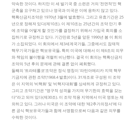
약속한 것이다. 하지만 이 세 발기국 중 소련은 거의 ‘전면적’인 핵
군축을 요구하고 있으나 영국과 미국은 이에 응하지 않고 있다.
핵확산금지조약은 1970년 3월에 발효했다. 그리고 유효기간은 25
년으로 정해져 있다(제10조). 이 제10조는 25년간의 조약 만기 후
에 조약을 어떻게 할 것인가를 결정하기 위해서 가입국 회의를 소
집하기로 규정하고 있다. 기간만료 5년을 앞둔 1990년 봄 이 회의
가 소집되었다. 이 회의에서 제3세계국가들, 그중에서도 잠재적
핵무기국가들은 핵보유국들, 특히 미국에 대해서 이 제6조의 의무
와 책임의 불이행을 격렬히 비난했다. 결국 이 회의는 핵확산금지
조약의 5년 후의 문제에 관해 결론 없이 폐회했다.
둘째의 ‘트라테롤코’조약은 정식 명칭이 ‘라틴아메리카 지역 핵무
기금지에 관한 조약’(1968.4 발효)이다. 31개조로 구성된 이 조약
은 이 지역의 ‘비핵화’ 및 ‘비핵지대화’를 상세하게 규정하고 있다.
그리고 조약기간은 “영구적 성격을 가지며 무기한의 효력을 갖는
다”라고 되어 있다(제30조). 이 조약 적용 지역에서 미국 영토는 제
외하고 있다. 그러나 미국은 이 조약에 대한 ‘제2추가의정서’에 다
른 공식 핵보유국가들과 함께 서명함으로써 다음과 같은 의무를
수락한 것이다.