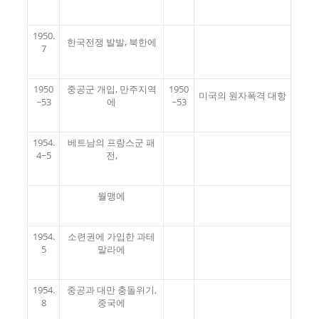
1950.
한국전쟁 발발, 북한에
7
1950
중공군 개입, 만주지역
1950
미국의 원자폭격 대항
~53
에
~53
1954.
베트남의 프랑스군 패
4~5
전,
월맹에
1954.
소련권에 가입한 과테
5
말라에
1954.
중공과 대만 충돌위기,
8
중국에