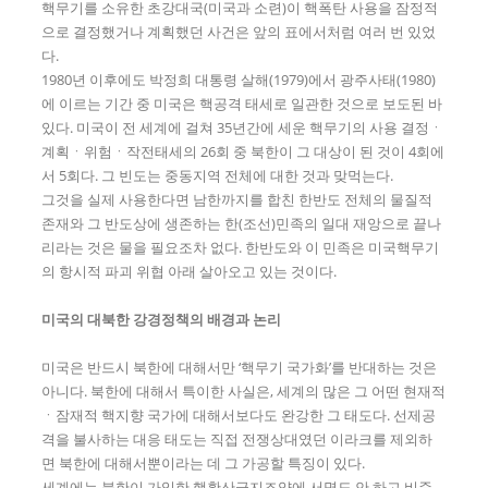
핵무기를 소유한 초강대국(미국과 소련)이 핵폭탄 사용을 잠정적
으로 결정했거나 계획했던 사건은 앞의 표에서처럼 여러 번 있었
다.
1980년 이후에도 박정희 대통령 살해(1979)에서 광주사태(1980)
에 이르는 기간 중 미국은 핵공격 태세로 일관한 것으로 보도된 바
있다. 미국이 전 세계에 걸쳐 35년간에 세운 핵무기의 사용 결정ㆍ
계획ㆍ위험ㆍ작전태세의 26회 중 북한이 그 대상이 된 것이 4회에
서 5회다. 그 빈도는 중동지역 전체에 대한 것과 맞먹는다.
그것을 실제 사용한다면 남한까지를 합친 한반도 전체의 물질적
존재와 그 반도상에 생존하는 한(조선)민족의 일대 재앙으로 끝나
리라는 것은 물을 필요조차 없다. 한반도와 이 민족은 미국핵무기
의 항시적 파괴 위협 아래 살아오고 있는 것이다.
미국의 대북한 강경정책의 배경과 논리
미국은 반드시 북한에 대해서만 ‘핵무기 국가화’를 반대하는 것은
아니다. 북한에 대해서 특이한 사실은, 세계의 많은 그 어떤 현재적
ㆍ잠재적 핵지향 국가에 대해서보다도 완강한 그 태도다. 선제공
격을 불사하는 대응 태도는 직접 전쟁상대였던 이라크를 제외하
면 북한에 대해서뿐이라는 데 그 가공할 특징이 있다.
세계에는 북한이 가입한 핵확산금지조약에 서명도 안 하고 비준