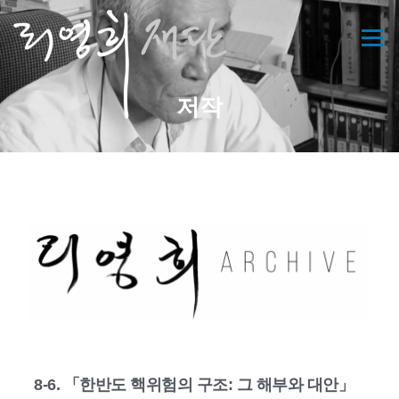
콘
텐
메뉴
츠
로
바
저작
로
가
기
8-6. 「한반도 핵위험의 구조: 그 해부와 대안」