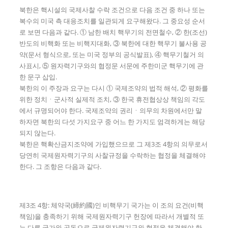
북한은 핵시설의 국제사찰 수락 조건으로 다음 조건 중 하나 또는
복수의 미국 측 대응조치를 일관되게 요구해왔다. 그 중요성 순서
로 보면 다음과 같다. ① 남한 배치 핵무기의 전면철수, ② 한(조선)
반도의 비핵화 또는 비핵지대화, ③ 북한에 대한 핵무기 불사용 공
약(문서 형식으로, 또는 미국 정부의 공식발표), ④ 핵무기철거 의
사표시, ⑤ 원자력기구와의 협정문 서문에 주한미군 핵무기에 관
한 문구 삽입.
북한의 이 주장과 요구는 다시 ① 국제조약의 법적 해석, ② 평화를
위한 정치ㆍ군사적 실제적 조치, ③ 한국 휴전협상상 책임의 각도
에서 규명되어야 한다. 국제조약의 권리ㆍ의무의 차원에서만 말
하자면 북한의 다섯 가지요구 중 어느 한 가지도 엄격하게는 해당
되지 않는다.
북한은 핵확산금지조약에 가입했으므로 그 제3조 4항의 의무로서
당연히 국제원자력기구의 사찰규정을 수락하는 협정을 체결해야
한다. 그 조항은 다음과 같다.
제3조 4항: 체약국(締約國)인 비핵무기 국가는 이 조의 요건(비핵
책임)을 충족하기 위해 국제원자력기구 헌장에 따라서 개별적 또
는 다른 국가와 공동으로 국제원자력기구와 협정을 체결해야 한