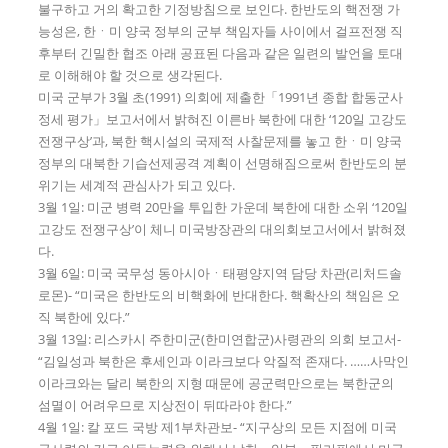
불구하고 거의 확고한 기정방침으로 보인다. 한반도의 핵전쟁 가
능성은, 한ㆍ미 양국 정부의 군부 책임자들 사이에서 걸프전쟁 직
후부터 긴밀한 협조 아래 공표된 다음과 같은 일련의 발언을 토대
로 이해해야 할 것으로 생각된다.
미국 군부가 3월 초(1991) 의회에 제출한「1991년 종합 합동군사
정세 평가」보고서에서 밝혀진 이른바 북한에 대한 ‘120일 고강도
전쟁구상’과, 북한 핵시설의 국제적 사찰문제를 놓고 한ㆍ미 양국
정부의 대북한 기습선제공격 계획이 선명해짐으로써 한반도의 분
위기는 세계적 관심사가 되고 있다.
3월 1일: 미군 병력 20만을 투입한 가운데 북한에 대한 소위 ‘120일
고강도 전쟁구상’이 체니 미국방장관의 대의회보고서에서 밝혀졌
다.
3월 6일: 미국 국무성 동아시아ㆍ태평양지역 담당 차관(리처드솔
로몬)- “미국은 한반도의 비핵화에 반대한다. 핵확산의 책임은 오
직 북한에 있다.”
3월 13일: 리스카시 주한미군(한미연합군)사령관의 의회 보고서-
“김일성과 북한은 후세인과 이라크보다 악질적 존재다. ……사막인
이라크와는 달리 북한의 지형 때문에 공군력만으로는 북한군의
섬멸이 어려우므로 지상전이 뒤따라야 한다.”
4월 1일: 칼 포드 국방 제1부차관보- “지구상의 모든 지점에 미국