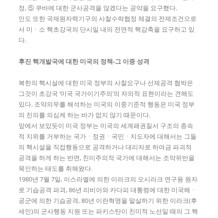
정, ⑤ 쿠바에 대한 군사공격을 않겠다는 공약을 요구했다.
인도 또한 국제원자력기구의 사찰수락협정 체결의 전제조건으로
서 미ㆍ소 핵초강국의 단시일 내의 전면적 핵감축을 요구하고 있
다.
후진 핵개발국에 대한 미국의 정책
-
그 이중 성격
북한의 핵시설에 대한 미국 정부의 사찰요구나 선제공격 협박은
그것이 초강국 ‘미국 국가이기주의’의 자의적 표현이라는 견해도
있다. 조약의무를 해석하는 미국의 이중기준적 행동은 미국 정부
의 진의를 의심케 하는 바가 없지 않기 때문이다.
앞에서 보았듯이 미국 정부는 미국의 세계패권질서 구조의 종속
적 지위를 거부하는 국가ㆍ정권ㆍ국민ㆍ지도자에 대해서는 그들
의 핵시설을 직접행동으로 공격하거나 대리자로 하여금 파괴적
공격을 하게 하는 반면, 친미주의적 국가에 대해서는 조약위반을
묵인하는 태도를 취해왔다.
1980년 7월 7일, 이스라엘에 의한 이라크의 오시라크 연구용 원자
로 기습공격 파괴, 86년 리비아와 카다피 대통령에 대한 미국해ㆍ
공군에 의한 기습공격, 80년 이란혁명을 말살하기 위한 이라크(후
세인)의 군사행동 지원 또는 파키스탄이 친미적 노선일 때의 그 핵