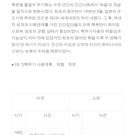
핵분열 물질의 무기화는 수천 년간의 인간사회에서 ‘싸움’의 개념
을 질적으로 변화시켰다. 최초의 원자탄이 1945년 8월, 일본의 두
도시에 투하된 것으로 제2차 세계대전의 막이 내렸다. 그 후, 적대
적 성격과 이해관계를 가진 인간집단들의 손에 핵폭탄이 쥐어짐
으로써 ‘공포의 균형’ 상태가 형성되었다. 핵무기사용의 위험성과
가능성이 여러 차례 있었지만 최초의 원자탄 폭발 이후 두 번째가
없이 반 세기가 지났다. 인간의 이성과 도덕적 지각이 뛰어나서라
기보다, 보복의 두려움 때문이었다.
● [표 1]핵무기 사용계획ㆍ위협ㆍ작전
미국
소련
시기
사건
시기
사건
1945.
히로시마ㆍ나가사키