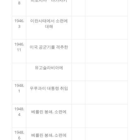
8
1946.
이란사태에서 소련에
3
대해
1946.
미국 공군기를 격추한
11
유고슬라비아에
1948.
우루과이 대통령 취임
1
1948.
베를린 봉쇄, 소련에
4
1948.
베를린 봉쇄, 소련에
6