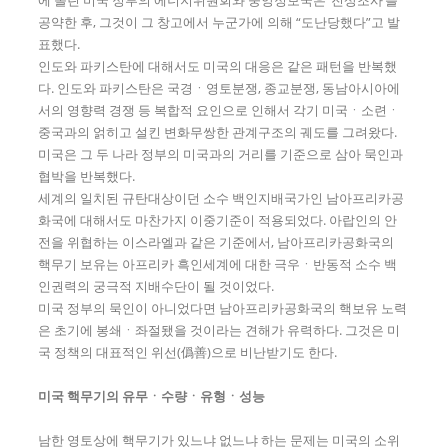
공약한 후, 그것이 그 창고에서 누군가에 의해 “도난당했다”고 발
표했다.
인도와 파키스탄에 대해서도 미국의 대응은 같은 패턴을 반복했
다. 인도와 파키스탄은 국경ㆍ영토분쟁, 종교분쟁, 동남아시아에
서의 영향력 경쟁 등 복합적 요인으로 인해서 각기 미국ㆍ소련ㆍ
중국과의 얽히고 설킨 변화무쌍한 관계구조의 궤도를 그려왔다.
미국은 그 두 나라 정부의 미국과의 거리를 기준으로 삼아 묵인과
협박을 반복했다.
세계의 일치된 규탄대상이던 소수 백인지배국가인 남아프리카공
화국에 대해서도 마찬가지 이중기준이 적용되었다. 아랍인의 안
전을 위협하는 이스라엘과 같은 기준에서, 남아프리카공화국의
핵무기 보유는 아프리카 흑인세계에 대한 극우ㆍ반동적 소수 백
인권력의 궁극적 지배수단이 될 것이었다.
미국 정부의 묵인이 아니었다면 남아프리카공화국의 핵보유 노력
은 초기에 봉쇄ㆍ좌절됐을 것이라는 견해가 유력하다. 그것은 미
국 정책의 대표적인 위선(僞善)으로 비난받기도 한다.
미국 핵무기의 유무
ㆍ
수량
ㆍ
유형
ㆍ
성능
남한 영토상에 핵무기가 있느냐 없느냐 하는 문제는 미국의 소위