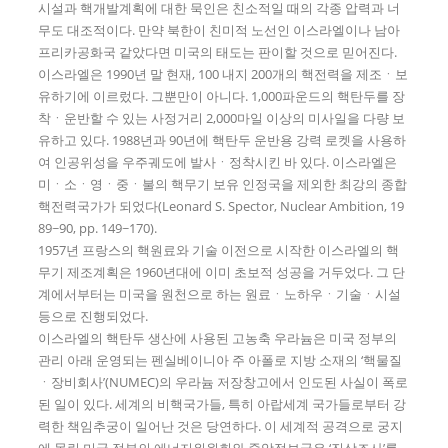
시설과 핵개발계획에 대한 묵인은 친소적일 때의 각종 압력과 너
무도 대조적이다. 만약 북한이 친미적 노선인 이스라엘이나 남아
프리카공화국 같았다면 미국의 태도는 판이할 것으로 믿어진다.
이스라엘은 1990년 말 현재, 100 내지 200개의 핵전력을 제조ㆍ보
유하기에 이르렀다. 그뿐만이 아니다. 1,000파운드의 핵탄두를 장
착ㆍ운반할 수 있는 사정거리 2,000마일 이상의 미사일을 다량 보
유하고 있다. 1988년과 90년에 핵탄두 운반용 강력 로켓을 사용하
여 인공위성을 우주궤도에 발사ㆍ정착시킨 바 있다. 이스라엘은
미ㆍ소ㆍ영ㆍ중ㆍ불의 핵무기 보유 인정국을 제외한 최강의 종합
핵전력국가가 되었다(Leonard S. Spector, Nuclear Ambition, 19
89~90, pp. 149~170).
1957년 프랑스의 핵원료와 기술 이전으로 시작한 이스라엘의 핵
무기 제조계획은 1960년대에 이미 초보적 성공을 거두었다. 그 단
계에서부터는 미국을 원천으로 하는 원료ㆍ노하우ㆍ기술ㆍ시설
등으로 진행되었다.
이스라엘의 핵탄두 생산에 사용된 고농축 우라늄은 미국 정부의
관리 아래 운영되는 펜실베이니아 주 아폴로 지방 소재의 ‘핵물질
ㆍ장비회사’(NUMEC)의 우라늄 저장창고에서 인도된 사실이 폭로
된 일이 있다. 세계의 비핵국가들, 특히 아랍세계 국가들로부터 강
력한 책임추궁이 일어난 것은 당연하다. 이 세계적 공격으로 궁지
에 몰린 미국 정부의 에너지위원회와 중앙정보국은 ‘진상조사’를