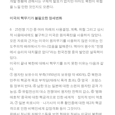
개발 현황에 관해서는 구체적 발표가 없지만 아마도 북한이 위협
을 느낄 만한 것인지도 모른다.
미국의 핵무기가 불필요한 정세변화
6ㆍ25전쟁 기간 중 여러 차례의 사용결정, 계획, 위협 그리고 상시
적 사용태세에도 불구하고 미국은 원자폭탄을 사용하지 않았다.
모든 자료와 근거는 미국이 원자무기를 사용하지 않은 이유는 인
도주의적 배려에서가 아니었음을 말해준다. 맥아더 원수의 “전쟁
에서 승리의 대치물은 없다”라는 한국전쟁 중의 발언은 설득력이
있다.
미국이 끝내 북한에 대해서 핵무기를 쓰지 못한 이유는 다음과 같
다.
① 원자탄 보유수의 부족(1950년의 보유량 약 400개), ② 북한과
만주의 핵공격 목표 부적당(재래식 폭격 효과), ③ 영국ㆍ프랑스
등 정부의 반대, ④ 남한 또는 일본에 대한 소련의 원자탄 공격 가
능성, ⑤ 유럽전선의 대소 전쟁대비 원자탄 전력의 감소, ⑥ ‘평화
애호적’ 중국에 대한 핵공격으로 인한 세계적ㆍ정치적 반미 역효
과, ⑦ 일본 히로시마ㆍ나가사끼 이후 황인종에 대한 제2차 핵공
격으로 인한 비백인세계 감정격화 등이 그것이다.
위에서 적시된 저해요소들을 보면 현재의 정세는 미국이 북한에