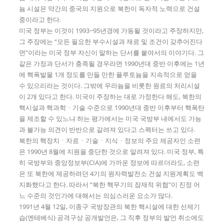
늄 시설은 약간의 중국의 지원으로 북한이 독자적 노력으로 건설
중이라고 한다.
미국 정부는 이것이 1993~95년경에 가동될 것이라고 주장하지만,
그 주장에는 “모든 필요한 부수시설과 재료 및 조건이 갖추어진다
면”이라는 미국 정부 자신이 말하는 단서를 붙여서의 이야기다. 그
같은 가정과 단서가 충족될 경우라면 1990년대 중반 이후에는 1년
에 핵폭발물 1개 정도를 만들 만한 플루토늄을 지속적으로 얻을
수 있으리라는 것이다. 그밖에 우라늄을 비롯한 원료의 처리시설
이 2개 있다고 한다. 미국이 주장하는 대로 가정한다 해도, 북한의
핵시설과 핵과학ㆍ기술 수준으로 1990년대 중반 이후부터 핵폭탄
을 제조할 수 있느냐 하는 평가에서는 미국 국방부 내에서도 가능
과 불가능 의견이 반반으로 갈려져 있다고 스펙터는 쓰고 있다.
북한의 핵장치ㆍ자료ㆍ기술ㆍ지식ㆍ정보의 주요 제공자인 소련
은 1990년 8월에 지원을 중단한 것으로 알려져 있다. 미국 정부, 특
히 국방부와 중앙정보부(CIA)에 가까운 정보에 따르더라도, 소련
은 또 북한에 제공하려던 4기의 원자력발전소 건설 지원계획도 백
지화했다고 한다. 따라서 “북한 핵무기의 잠재적 위협”이 진정 어
느 수준의 것인가에 대해서는 의심스러운 요소가 많다.
1991년 4월 12일, 이종구 국방장관의 북한 핵시설에 대한 선제기
습(엔테베식) 공격구상 공개발언은, 그 직후 정부의 발언 취소에도