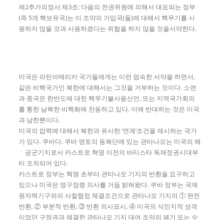
제2추가의정서 제3조: 다음의 전권위원에 의해서 대표되는 정부
(즉 5개 핵보유국)는 이 조약의 가입국(들)에 대해서 핵무기를 사
용하지 않을 것과 사용하겠다는 위협을 하지 않을 것을서약한다.
미국은 라틴아메리카 국가들에게는 이런 엄숙한 서약을 하면서,
같은 비핵국가인 북한에 대해서는 그것을 거부하는 것이다. 소련
과 중국은 한반도에 대한 핵무기불사용선언, 또는 지역국가회의
를 통한 남북한 비핵화에 찬동하고 있다. 이에 반대하는 것은 미국
과 남한뿐이다.
미국의 압력에 대해서 북한과 유사한 ‘연계’조건을 제시하는 국가
가 있다. 쿠바다. 쿠바 영토의 동북단에 있는 관타나모는 미국의 해
ㆍ공군기지로서 카스트로 혁명 이전의 바티스타 독재정권시대부
터 조차되어 있다.
카스트로 정부는 혁명 초부터 관타나모 기지의 반환을 요구하고
있으나 미국은 영구점령 의사를 거듭 밝혀왔다. 쿠바 정부는 국제
원자력기구와의 사찰협정 체결조건으로 관타나모 기지의 ① 완전
반환, ② 부분적 반환, ③ 반환 의사표시, ④ 미국의 식민지적 성격
이었던 구정권과 체결한 관타나모 기지 대여 조약의 폐기 또는 수