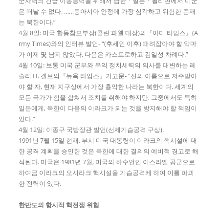
군사력의 긴급 이동능력을 위해서 남한ㆍ일본ㆍ필리핀에서 미군
은 떠날 수 없다. ……동아시아 안정에 가장 심각하고 위험한 존재
는 북한이다.”
4월 8일: 미국 합동참모부장(콜린 파웰 대장)의『아미 타임스』(A
rmy Times)와의 인터뷰 발언- “(후세인 이후) 때려잡아야 할 악마
가 이제 몇 남지 않았다. 다음은 카스트로하고 김일성 차례다.”
4월 10일: 보통 미국 군부와 우익 정치세력의 의사를 대변하는 레
슬리 H. 겔브의『뉴욕 타임스』기고문- “신의 이름으로 저주받아
야 할 자, 현재 지구상에서 가장 흉악한 나라는 북한이다. 세계의
모든 국가가 힘을 합쳐서 조치를 취해야 하지만, 그중에서도 특히
일본에게, 북한이 다음의 이라크가 되는 것을 방지해야 할 책임이
있다.”
4월 12일: 이종구 국방장관 발언(선제기습공격 구상).
1991년 7월 15일 현재, 부시 미국 대통령이 이라크의 핵시설에 대
한 공격 계획을 승인한 것은 북한에 대한 결의의 예비적 경고로 해
석된다. 미국은 1981년 7월, 미국의 하수인인 이스라엘 공군으로
하여금 이라크의 오시라크 핵시설을 기습공격케 하여 이를 파괴
한 전력이 있다.
한반도의 항시적 핵전쟁 위협