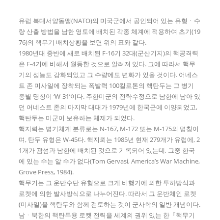
유럽 북대서양동맹(NATO)의 미국군에서 공인되어 있는 유형ㆍ수
량 산출 방법을 남한 영토에 배치된 각종 체계에 적용하여 초기(19
76)의 핵무기 배치상황을 보면 위의 표와 같다.
1980년대 중반에 새로 배치된 F-16기 32대(군산기지)의 핵공격력
은 F-4기에 비해서 월등한 것으로 알려져 있다. 그에 따라서 핵무
기의 성능도 강화되었고 그 수량에도 변화가 있을 것이다. 어네스
트 존 미사일에 장착되는 폭발력 100킬로톤의 핵탄두는 그 병기
종별 명칭이 ‘W-31’이다. 주한미군의 전략수정으로 남한에 남아 있
던 어네스트 존의 마지막 대대가 1979년에 한국군에 이양되었고,
핵탄두는 미군이 보유하는 체제가 되었다.
핵지뢰는 병기체계 분류로는 N-167, M-172 또는 M-175의 명칭이
며, 탄두 유형은 W-45다. 핵지뢰는 1985년 현재 279개가 유럽에, 2
1개가 괌섬과 남한에 배치된 것으로 기록되어 있는데, 그중 한국
에 있는 수는 알 수가 없다(Tom Gervasi, America’s War Machine,
Grove Press, 1984).
핵무기는 그 운반수단 유형으로 크게 비행기에 의한 투하방식과
로켓에 의한 발사방식으로 나누어진다. 따라서 그 운반체인 로켓
(미사일)을 핵탄두와 함께 검토하는 것이 군사학의 일반 개념이다.
남ㆍ북한의 핵탄두용 로켓 전력을 세계의 권위 있는 한『핵무기