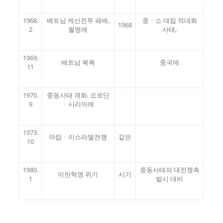
1968.
베트남 케산전투 패배,
중ㆍ소 대립 적대화
1968
2
월맹에
사태,
1969.
베트남 북폭
중국에
11
1970.
중동사태 격화, 요르단
9
ㆍ시리아에
1973.
아랍ㆍ이스라엘전쟁
같은
10
1980.
중동사태의 대전쟁촉
이란혁명 위기
시기
1
발시 대비