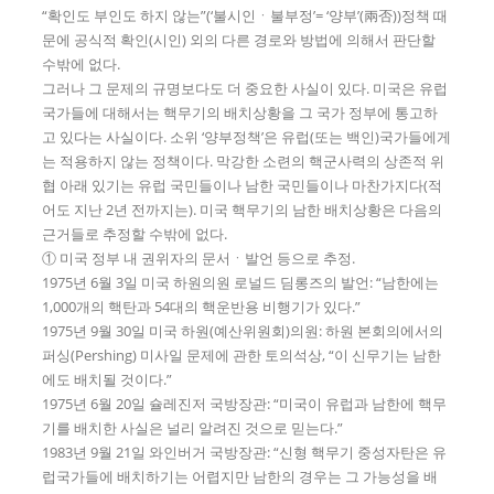
“확인도 부인도 하지 않는”(‘불시인ㆍ불부정’= ‘양부’(兩否))정책 때
문에 공식적 확인(시인) 외의 다른 경로와 방법에 의해서 판단할
수밖에 없다.
그러나 그 문제의 규명보다도 더 중요한 사실이 있다. 미국은 유럽
국가들에 대해서는 핵무기의 배치상황을 그 국가 정부에 통고하
고 있다는 사실이다. 소위 ‘양부정책’은 유럽(또는 백인)국가들에게
는 적용하지 않는 정책이다. 막강한 소련의 핵군사력의 상존적 위
협 아래 있기는 유럽 국민들이나 남한 국민들이나 마찬가지다(적
어도 지난 2년 전까지는). 미국 핵무기의 남한 배치상황은 다음의
근거들로 추정할 수밖에 없다.
① 미국 정부 내 권위자의 문서ㆍ발언 등으로 추정.
1975년 6월 3일 미국 하원의원 로널드 딤롱즈의 발언: “남한에는
1,000개의 핵탄과 54대의 핵운반용 비행기가 있다.”
1975년 9월 30일 미국 하원(예산위원회)의원: 하원 본회의에서의
퍼싱(Pershing) 미사일 문제에 관한 토의석상, “이 신무기는 남한
에도 배치될 것이다.”
1975년 6월 20일 슐레진저 국방장관: “미국이 유럽과 남한에 핵무
기를 배치한 사실은 널리 알려진 것으로 믿는다.”
1983년 9월 21일 와인버거 국방장관: “신형 핵무기 중성자탄은 유
럽국가들에 배치하기는 어렵지만 남한의 경우는 그 가능성을 배