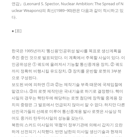
연감』(Leonard S. Spector, Nuclear Ambition: The Spread of N
uclear Weapons)의 최신(1989~90)판은 다음과 같이 적시하고 있
다.
● [표]
한국은 1995년까지 ‘통신용’인공위성 발사를 목표로 생산계획을
추진 중인 것으로 발표되었다. 이 계획에서 주목할 사실이 있다. 이
인공위성은 ① 궤도에 올려져서 기능할 통신중계용 장치, ② 궤도
까지 정확히 비행시킬 유도장치, ③ 장치를 운반할 로켓의 3부분
으로 구성된다.
보도된 바에 의하면 ①과 ②는 제작기술 부족 때문에 국제입찰에
맡겼으나, ③의 로켓 제작만은 국내기술로 하기로 결정했다. 핵미
사일의 경우는 핵탄두에 해당하는 로켓 첨단에 장착될 중계용 장
치의 중량은 그 발표에서 언급되지 않아서 알 수 없다. 하지만 다른
선진국가들의 선례로 미루어 통신중계용 발사 로켓은 사실상 적
어도 중거리 탄두미사일의 성능을 갖는다.
북한의 스커드 미사일의 ‘위협’이 정부기관에 의해서 갑자기 요란
하게 선전되기 시작했다. 반면 남한의 미사일 생산기술과 현재의