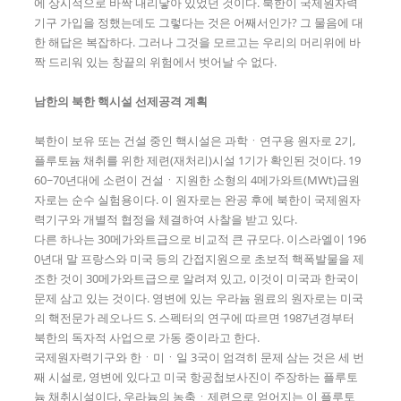
에 상시적으로 바짝 내리닿아 있었던 것이다. 북한이 국제원자력
기구 가입을 정했는데도 그렇다는 것은 어째서인가? 그 물음에 대
한 해답은 복잡하다. 그러나 그것을 모르고는 우리의 머리위에 바
짝 드리워 있는 창끝의 위험에서 벗어날 수 없다.
남한의 북한 핵시설 선제공격 계획
북한이 보유 또는 건설 중인 핵시설은 과학ㆍ연구용 원자로 2기,
플루토늄 채취를 위한 제련(재처리)시설 1기가 확인된 것이다. 19
60~70년대에 소련이 건설ㆍ지원한 소형의 4메가와트(MWt)급원
자로는 순수 실험용이다. 이 원자로는 완공 후에 북한이 국제원자
력기구와 개별적 협정을 체결하여 사찰을 받고 있다.
다른 하나는 30메가와트급으로 비교적 큰 규모다. 이스라엘이 196
0년대 말 프랑스와 미국 등의 간접지원으로 초보적 핵폭발물을 제
조한 것이 30메가와트급으로 알려져 있고, 이것이 미국과 한국이
문제 삼고 있는 것이다. 영변에 있는 우라늄 원료의 원자로는 미국
의 핵전문가 레오나드 S. 스펙터의 연구에 따르면 1987년경부터
북한의 독자적 사업으로 가동 중이라고 한다.
국제원자력기구와 한ㆍ미ㆍ일 3국이 엄격히 문제 삼는 것은 세 번
째 시설로, 영변에 있다고 미국 항공첩보사진이 주장하는 플루토
늄 채취시설이다. 우라늄의 농축ㆍ제련으로 얻어지는 이 플루토