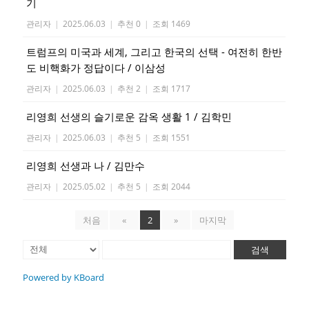
기
관리자
|
2025.06.03
|
추천 0
|
조회 1469
트럼프의 미국과 세계, 그리고 한국의 선택 - 여전히 한반
도 비핵화가 정답이다 / 이삼성
관리자
|
2025.06.03
|
추천 2
|
조회 1717
리영희 선생의 슬기로운 감옥 생활 1 / 김학민
관리자
|
2025.06.03
|
추천 5
|
조회 1551
리영희 선생과 나 / 김만수
관리자
|
2025.05.02
|
추천 5
|
조회 2044
처음
«
2
»
마지막
검색
Powered by KBoard