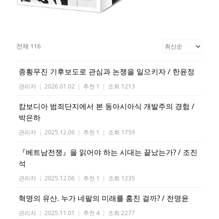
전체 116
종횡무진 기후보도로 관심과 논쟁을 일으키자 / 한윤정
관리자
|
2026.01.02
|
추천 1
|
조회 1213
캄보디아 범죄단지에서 본 동아시아식 개발주의 경험 /
박은하
관리자
|
2025.12.06
|
추천 1
|
조회 1759
『베트남전쟁』을 읽어야 하는 시대는 끝났는가? / 조진
석
관리자
|
2025.12.06
|
추천 1
|
조회 1235
혁명의 유산. 누가 네팔의 미래를 훔친 걸까? / 전명윤
관리자
|
2025.11.01
|
추천 4
|
조회 2277