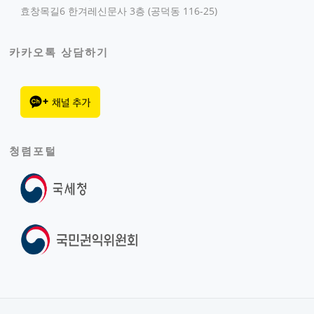
효창목길6 한겨레신문사 3층 (공덕동 116-25)
카카오톡 상담하기
청렴포털