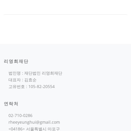
리영희재단
법인명 : 재단법인 리영희재단
대표자 : 김효순
고유번호 : 105-82-20554
연락처
02-710-0286
rheeyeunghui@gmail.com
<04186> 서울특별시 마포구