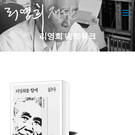
콘
텐
메뉴
츠
로
바
리영희 네트워크
로
가
기