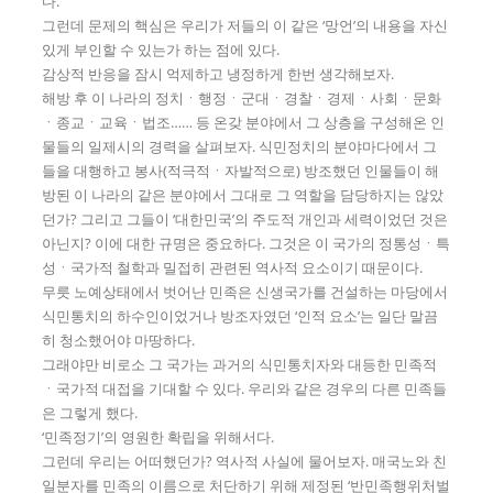
다.
그런데 문제의 핵심은 우리가 저들의 이 같은 ‘망언’의 내용을 자신
있게 부인할 수 있는가 하는 점에 있다.
감상적 반응을 잠시 억제하고 냉정하게 한번 생각해보자.
해방 후 이 나라의 정치ㆍ행정ㆍ군대ㆍ경찰ㆍ경제ㆍ사회ㆍ문화
ㆍ종교ㆍ교육ㆍ법조…… 등 온갖 분야에서 그 상층을 구성해온 인
물들의 일제시의 경력을 살펴보자. 식민정치의 분야마다에서 그
들을 대행하고 봉사(적극적ㆍ자발적으로) 방조했던 인물들이 해
방된 이 나라의 같은 분야에서 그대로 그 역할을 담당하지는 않았
던가? 그리고 그들이 ‘대한민국’의 주도적 개인과 세력이었던 것은
아닌지? 이에 대한 규명은 중요하다. 그것은 이 국가의 정통성ㆍ특
성ㆍ국가적 철학과 밀접히 관련된 역사적 요소이기 때문이다.
무릇 노예상태에서 벗어난 민족은 신생국가를 건설하는 마당에서
식민통치의 하수인이었거나 방조자였던 ‘인적 요소’는 일단 말끔
히 청소했어야 마땅하다.
그래야만 비로소 그 국가는 과거의 식민통치자와 대등한 민족적
ㆍ국가적 대접을 기대할 수 있다. 우리와 같은 경우의 다른 민족들
은 그렇게 했다.
‘민족정기’의 영원한 확립을 위해서다.
그런데 우리는 어떠했던가? 역사적 사실에 물어보자. 매국노와 친
일분자를 민족의 이름으로 처단하기 위해 제정된 ‘반민족행위처벌