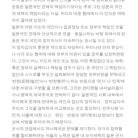
운동은 일본국민 전체의 책임이기보다는 주로 그런 성분의 개인
과 세력의 책임이라는 사실. 우리의 대응 형태에서 이 인식은 여태
까지 결여돼 있었다.
일본의 어떤 지도자 개인이나 집권정당 또는 정부의 책임인 것을
일본국민 전체와 단선적으로 연결ㆍ동일시하는 바탕 위에서의 반
응은 우리 국민의 정치의식이 미숙하다는 표시일 수도 있다.
이 정치감각의 훈련은 역으로도 타당하다. 우리나라 안의 현상이
나 사건 또는 행위에 대해 외부의 비판이 있을 경우를 상정하면된
다. 그것이 어느 지도자 개인 또는 정당, 어떤 특정집단 또는 세력,
혹은 정부의 실책이나 책임일 경우가 있다. 온 국민이 그 책임자나
집단과 스스로를 무조건 일체화하여 정당한 외부비판을 무턱대고
‘반한(反韓)발언’이니 ‘반한행위’니 하는 반응으로 ‘국가’ 나 ‘민족’에
대한 비판과 구분할 줄 모른다면, 그것은 센티멘털 내셔널리즘이
거나 맹목적 애국주의로 전락하기 쉽다. 일본국민 사회 내부에서
역사왜곡 문제에 반대하는 개인과 집단의 정치의식ㆍ정치감각과
우리의 그것을 겸허하게 비교해보는 것도 중요하다. 민주사회 ‘시
민’의 사물에 대한 사고ㆍ판단ㆍ반응은 센티멘트(감정)보다 합리
성에 바탕을 두어야 하기 때문이다.
군사적 관점에서도 역사왜곡은 문제를 제기한다. 과거의 침략행
위를 합리화하려는 자들의 노력은 일본 내 보수세력의 일본 군사