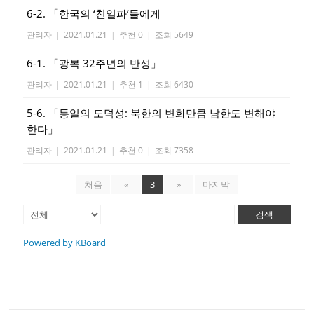
6-2. 「한국의 ‘친일파’들에게
관리자
|
2021.01.21
|
추천 0
|
조회 5649
6-1. 「광복 32주년의 반성」
관리자
|
2021.01.21
|
추천 1
|
조회 6430
5-6. 「통일의 도덕성: 북한의 변화만큼 남한도 변해야
한다」
관리자
|
2021.01.21
|
추천 0
|
조회 7358
처음
«
3
»
마지막
검색
Powered by KBoard