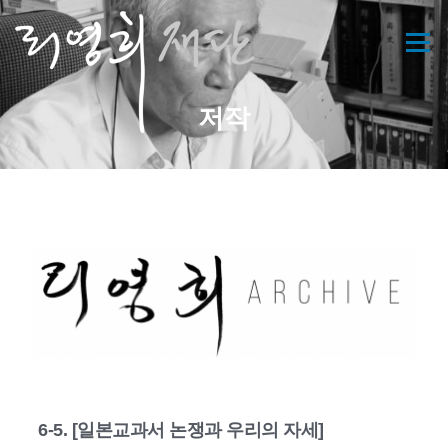
콘
텐
메뉴
츠
로
바
저작
로
가
기
6-5. [일본교과서 논쟁과 우리의 자세]