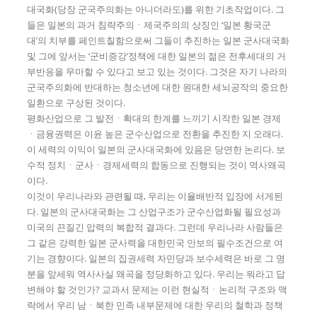
대국화(당장 군국주의화는 아니더라도)를 위한 기초작업이다. 그
들은 일본의 과거 침략주의ㆍ제국주의의 상징인 ‘일본 황국군
대’의 치부를 페인트칠함으로써 그들이 추진하는 일본 군사대국화
및 그에 앞서는 ‘군비증강’정책에 대한 일본의 젊은 전후세대의 거
부반응을 무마할 수 있다고 보고 있는 것이다. 그것은 자기 나라의
군국주의화에 반대하는 청소년에 대한 원대한 세뇌공작의 중요한
일환으로 구상된 것이다.
평화산업으로 그 발전ㆍ확대의 한계를 느끼기 시작한 일본 경제
ㆍ금융권력은 이윤 높은 군수산업으로 전환을 추진한 지 오래다.
이 세력의 이익이 일본의 군사대국화에 있음은 당연한 논리다. 보
수적 정치ㆍ군사ㆍ경제세력의 합동으로 진행되는 것이 역사왜곡
이다.
이것이 우리나라와 관련될 때, 우리는 이율배반적 입장에 서게된
다. 일본의 군사대국화는 그 산업구조가 군수산업화될 필요성과
미국의 끈질긴 압력의 복합적 결과다. 그런데 우리나라 사람들은
그 같은 강력한 일본 군사력을 대한민국 안보의 필수조건으로 여
기는 경향이다. 일본의 집권세력 자민당과 보수세력은 바로 그 명
분을 앞세워 역사사실 왜곡을 정당화하고 있다. 우리는 뭐라고 답
변해야 할 것인가? 교과서 문제는 이런 현실적ㆍ논리적 구조와 맥
락에서 우리 남ㆍ북한 민족 내부문제에 대한 우리의 철학과 정책