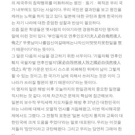
의 제국주의 침략행위를 미화하려는 원인ㆍ동기ㆍ목적은 우리 국
가 내부에도 있다는 사실이다. 우리 국민은 결과만을 보고 원인을
캐려는 노력을 하지 않고 있다. 일본에 대한 규탄과 함께 한국이라
는 자기 나라에 대한 준엄한 성찰과 반성이 필요하다.
요즘 젊은 학생들은 옛사람의 이야기라면 경원하겠지만 맹자의
말에 이런 것이 있다. ‘부인필자모 연후인모지’(夫人必自侮然後人
侮之)“ 무릇남이나를업신여길때에는나자신이떳떳치못한일을 했
기 때문이다”라는 뜻이다.
그 말은 다음의 사실을 경고하기 위한 서두이다. ‘가필자훼 연후인
훼지 국필자벌 연후인벌지’(家必自毁然後人毁之國必自伐然後人
伐之), 즉“한 가문은 반드시 스스로 피폐해진 뒤에야 남이 그렇게
할 수 있는 것이고, 한 국가가 남에 의해서 쓰러지는 것은 이미 그
나라가 쓰러질 형편이 됐기 때문이다”라는 뜻이다.
이 맹자의 말은 해방 이후 오늘까지의 한일관계의 중요한 일면을
직시하는 것 같다. 이제 차근차근 문제의 핵심에 접근해보자.
일본의 보수적 우익세력 지도자들은 해방 후 37년간 대한민국이
라는 나라에 대해서 모멸적 언사를 거듭해왔고, 이번 역사왜곡문
제에서도 그랬다. 그 전형적 표현은 ‘일본 식민지 통치와 교육이 대
한민국에 크게 도움을 주었다’라는 말로 대표된다. 우리는 이것을
저들의 ‘망언’이라고 규탄해왔다. 그리고 우리는 당연히 그래야 한