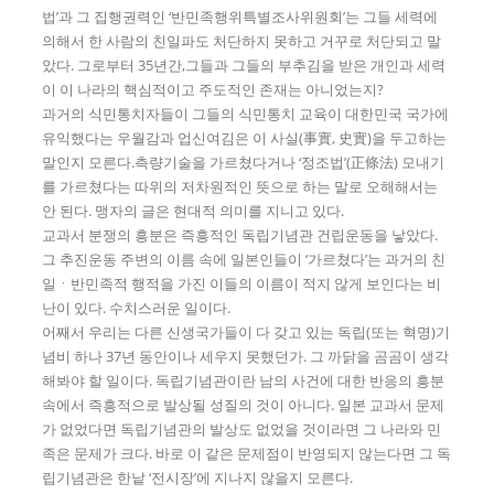
법’과 그 집행권력인 ‘반민족행위특별조사위원회’는 그들 세력에
의해서 한 사람의 친일파도 처단하지 못하고 거꾸로 처단되고 말
았다. 그로부터 35년간,그들과 그들의 부추김을 받은 개인과 세력
이 이 나라의 핵심적이고 주도적인 존재는 아니었는지?
과거의 식민통치자들이 그들의 식민통치 교육이 대한민국 국가에
유익했다는 우월감과 업신여김은 이 사실(事實, 史實)을 두고하는
말인지 모른다.측량기술을 가르쳤다거나 ‘정조법’(正條法) 모내기
를 가르쳤다는 따위의 저차원적인 뜻으로 하는 말로 오해해서는
안 된다. 맹자의 글은 현대적 의미를 지니고 있다.
교과서 분쟁의 흥분은 즉흥적인 독립기념관 건립운동을 낳았다.
그 추진운동 주변의 이름 속에 일본인들이 ‘가르쳤다’는 과거의 친
일ㆍ반민족적 행적을 가진 이들의 이름이 적지 않게 보인다는 비
난이 있다. 수치스러운 일이다.
어째서 우리는 다른 신생국가들이 다 갖고 있는 독립(또는 혁명)기
념비 하나 37년 동안이나 세우지 못했던가. 그 까닭을 곰곰이 생각
해봐야 할 일이다. 독립기념관이란 남의 사건에 대한 반응의 흥분
속에서 즉흥적으로 발상될 성질의 것이 아니다. 일본 교과서 문제
가 없었다면 독립기념관의 발상도 없었을 것이라면 그 나라와 민
족은 문제가 크다. 바로 이 같은 문제점이 반영되지 않는다면 그 독
립기념관은 한낱 ‘전시장’에 지나지 않을지 모른다.