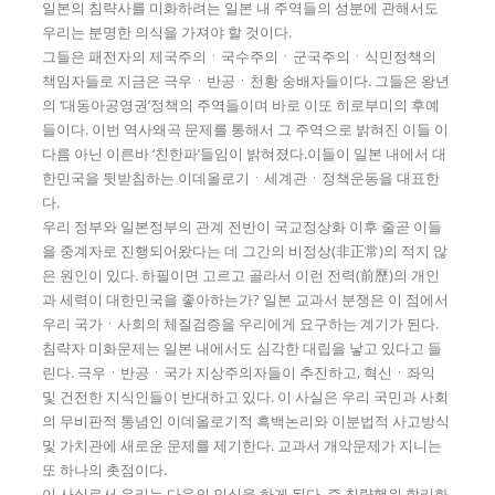
일본의 침략사를 미화하려는 일본 내 주역들의 성분에 관해서도
우리는 분명한 의식을 가져야 할 것이다.
그들은 패전자의 제국주의ㆍ국수주의ㆍ군국주의ㆍ식민정책의
책임자들로 지금은 극우ㆍ반공ㆍ천황 숭배자들이다. 그들은 왕년
의 ‘대동아공영권’정책의 주역들이며 바로 이또 히로부미의 후예
들이다. 이번 역사왜곡 문제를 통해서 그 주역으로 밝혀진 이들 이
다름 아닌 이른바 ‘친한파’들임이 밝혀졌다.이들이 일본 내에서 대
한민국을 뒷받침하는 이데올로기ㆍ세계관ㆍ정책운동을 대표한
다.
우리 정부와 일본정부의 관계 전반이 국교정상화 이후 줄곧 이들
을 중계자로 진행되어왔다는 데 그간의 비정상(非正常)의 적지 않
은 원인이 있다. 하필이면 고르고 골라서 이런 전력(前歷)의 개인
과 세력이 대한민국을 좋아하는가? 일본 교과서 분쟁은 이 점에서
우리 국가ㆍ사회의 체질검증을 우리에게 요구하는 계기가 된다.
침략자 미화문제는 일본 내에서도 심각한 대립을 낳고 있다고 들
린다. 극우ㆍ반공ㆍ국가 지상주의자들이 추진하고, 혁신ㆍ좌익
및 건전한 지식인들이 반대하고 있다. 이 사실은 우리 국민과 사회
의 무비판적 통념인 이데올로기적 흑백논리와 이분법적 사고방식
및 가치관에 새로운 문제를 제기한다. 교과서 개악문제가 지니는
또 하나의 촛점이다.
이 사실로서 우리는 다음의 인식을 하게 된다. 즉 침략행위 합리화