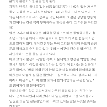
문제와 관련되어 있음을 알게 된다.
감정적 반응의 하나로 ‘일본상품 불매운동’이니 ‘60억 달러 거부운
동’이 나옴을 본다. 사실은 마땅히 그래야 한다고 나는 믿는다. 그
와는 대조적으로 우리 정부는 국민 내부에 그 같은 정당한 행동화
가 일어나는 것을 극력 무마하려는 인상을 준다. 그 까닭은 무엇일
까?
일본 교과서 왜곡작업은, 미국을 중심으로 하는 동맹국가들이 청
소년의 의식을 하나의 이데올로기로 향도하기 위한 협동적 사업
으로 알려져 있다. 레이건 정부는 특히 그것을 세계적 규모의 반공
문화 정책으로 추진하고 있다. 우리는 이것이 단순히 일본만의 문
제인가에도 눈을 돌릴 필요가 있다.
바로 교과서 분쟁이 폭발한 직후, 서울대학교 청장을 역임한 고위
인사의 발언이 이것을 뒷받침하는 것 같다. 이 인사는 한 신문에 기
고한 글에서, “바로 며칠 전에 한일 교과서 협의회에 참석하고 돌
아왔는데 이렇게 될 줄은 몰랐다”고 실토했다. 우리 정부의 태도가
어째서 미온적인지, 이 한일 교과서 협의작업과는 무관한 일인지
도 밝혀져야 할 문제이겠다.
우리나라 국민학교 교과서에서 아무런 해명도 없이 ‘유관순 누
나’가 언제부터인지 사라졌다거나 ‘임진왜란’의 오랜 역사용어가
‘임진란’또는 ‘임진동란’인가로 바뀌고 있다는 말은 무엇을 뜻하는
것인가?