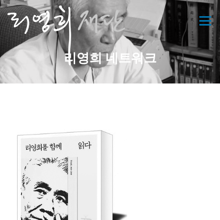
콘
텐
메뉴
츠
로
바
리영희 네트워크
로
가
기