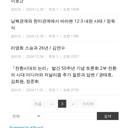
이호근
관리자
|
2024.12.30
|
추천 1
|
조회 1838
남북관계와 한미관계에서 바라본 12·3 내란 사태 / 정욱
식
관리자
|
2024.12.30
|
추천 1
|
조회 1786
리영희 스승과 26년 / 김연수
관리자
|
2024.12.04
|
추천 3
|
조회 2357
『전환시대의 논리』 발간 50주년 기념 토론회 2부 전환
의 시대 미디어와 저널리즘 추가 질문과 답변 / 권태호,
김희원, 정준희
관리자
|
2024.11.01
|
추천 1
|
조회 2150
처음
«
3
»
마지막
검색
Powered by KBoard