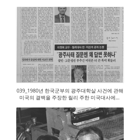
「남북한 전쟁수행능력 비교연구」가 야기한 엄
청난 파장을 단적으로 보여준다.
039_1980년 한국군부의 광주대학살 사건에 관해
미국의 결백을 주장한 릴리 주한 미국대사에게
미국정부의 묵인·방조 사실을 들어 논박한 지상
논쟁을 보도한 신문기사(1988년 7월 3일~9일 『
평화신문』)