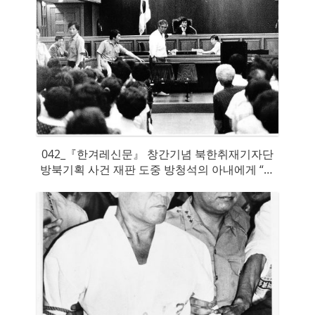
042_『한겨레신문』 창간기념 북한취재기자단
방북기획 사건 재판 도중 방청석의 아내에게 “여
러 번 고생시켜 미안하다”고 말하는 순간, 입회형
무관이 급히 제지하는 모습을 어느 방청객이 몰
래 찍은 사진