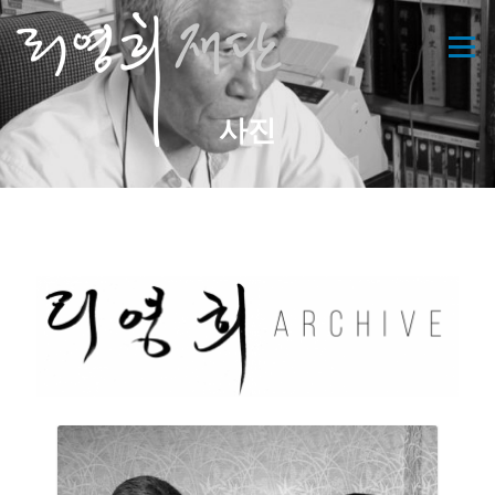
콘
텐
메뉴
츠
로
바
사진
로
가
기