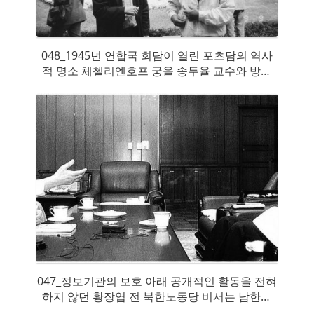
048_1945년 연합국 회담이 열린 포츠담의 역사
적 명소 체첼리엔호프 궁을 송두율 교수와 방문
했다.
047_정보기관의 보호 아래 공개적인 활동을 전혀
하지 않던 황장엽 전 북한노동당 비서는 남한에
온 지 1년여 만에 처음으로 한겨레신문과 대담을