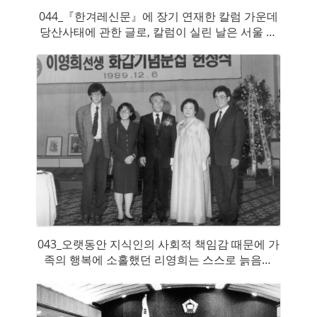
044_『한겨레신문』에 장기 연재한 칼럼 가운데
당산사태에 관한 글로, 칼럼이 실린 날은 서울 시
내 가판 판매에 영향을 줄 정도로 큰 반응을 일으
켰다(1988년 11월 6일자).
043_오랫동안 지식인의 사회적 책임감 때문에 가
족의 행복에 소홀했던 리영희는 스스로 늙음을
깨달으면서 가족의 사랑으로 돌아갔다_왼쪽부터
막내아들 건석, 딸 미정, 리영희 부부, 장남 건일