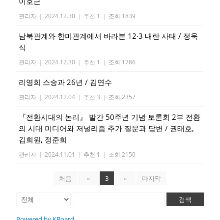
이호근
관리자
|
2024.12.30
|
추천 1
|
조회 1839
남북관계와 한미관계에서 바라본 12·3 내란 사태 / 정욱
식
관리자
|
2024.12.30
|
추천 1
|
조회 1786
리영희 스승과 26년 / 김연수
관리자
|
2024.12.04
|
추천 3
|
조회 2357
『전환시대의 논리』 발간 50주년 기념 토론회 2부 전환
의 시대 미디어와 저널리즘 추가 질문과 답변 / 권태호,
김희원, 정준희
관리자
|
2024.11.01
|
추천 1
|
조회 2150
처음
«
3
»
마지막
검색
Powered by KBoard