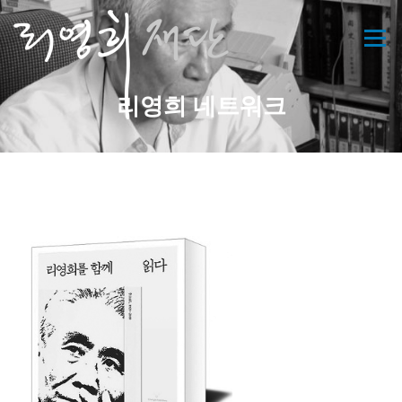
콘
텐
메뉴
츠
로
바
리영희 네트워크
로
가
기