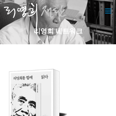
콘
텐
메뉴
츠
로
바
리영희 네트워크
로
가
기