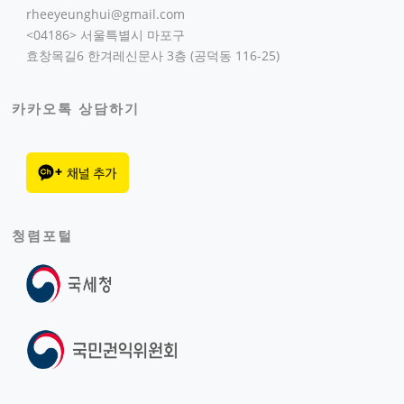
rheeyeunghui@gmail.com
<04186> 서울특별시 마포구
효창목길6 한겨레신문사 3층 (공덕동 116-25)
카카오톡 상담하기
청렴포털