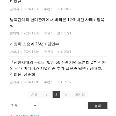
이호근
관리자
|
2024.12.30
|
추천 1
|
조회 1852
남북관계와 한미관계에서 바라본 12·3 내란 사태 / 정욱
식
관리자
|
2024.12.30
|
추천 1
|
조회 1791
리영희 스승과 26년 / 김연수
관리자
|
2024.12.04
|
추천 3
|
조회 2361
『전환시대의 논리』 발간 50주년 기념 토론회 2부 전환
의 시대 미디어와 저널리즘 추가 질문과 답변 / 권태호,
김희원, 정준희
관리자
|
2024.11.01
|
추천 1
|
조회 2157
처음
«
3
»
마지막
검색
Powered by KBoard