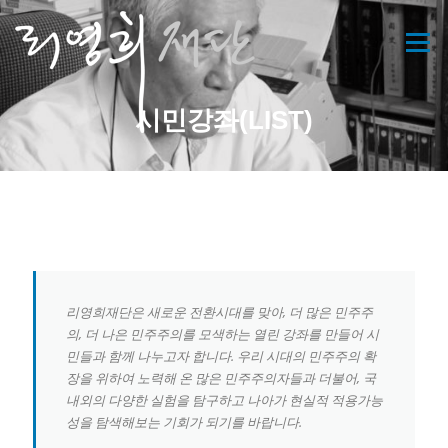
콘
텐
메뉴
츠
로
바
시민강좌(LIST)
로
가
기
리영희재단은 새로운 전환시대를 맞아, 더 많은 민주주
의, 더 나은 민주주의를 모색하는 열린 강좌를 만들어 시
민들과 함께 나누고자 합니다. 우리 시대의 민주주의 확
장을 위하여 노력해 온 많은 민주주의자들과 더불어, 국
내외의 다양한 실험을 탐구하고 나아가 현실적 적용가능
성을 탐색해보는 기회가 되기를 바랍니다.