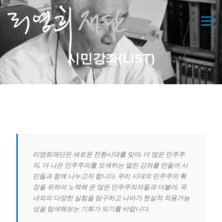
콘
텐
메뉴
츠
로
바
시민강좌(LIST)
로
가
기
리영희재단은 새로운 전환시대를 맞아, 더 많은 민주주
의, 더 나은 민주주의를 모색하는 열린 강좌를 만들어 시
민들과 함께 나누고자 합니다. 우리 시대의 민주주의 확
장을 위하여 노력해 온 많은 민주주의자들과 더불어, 국
내외의 다양한 실험을 탐구하고 나아가 현실적 적용가능
성을 탐색해보는 기회가 되기를 바랍니다.