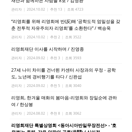
재단과 함께하는 사람들 8호 / 김영환
관리자
|
2024.10.02
|
추천 13
|
조회 4723
“리영희를 위해 리영희에 반(反)해 ‘공학도적 엄밀성을 갖
춘 전투적 자유주의자 리영희’를 소환한다” / 백승욱
관리자
|
2024.10.02
|
추천 2
|
조회 3522
리영희재단 이사를 시작하며 / 진영종
관리자
|
2024.09.02
|
추천 3
|
조회 3593
27세 나이 차이를 건너뛴 카센터 사장과의 우정 - 공학
도, 노년에 경비행기를 타다 / 신완섭
관리자
|
2024.09.02
|
추천 5
|
조회 3040
리영희, 한겨울 매화의 봄마음-리영희와 장일순에 관하
여 / 한상봉
관리자
|
2024.08.02
|
추천 8
|
조회 3062
리영희재단 특별상영회 <동아시아반일무장전선> - ‘호