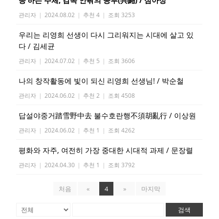
응’하는 주체, 감옥 안팎의 공투(共鬪) / 심아정
관리자
|
2024.08.02
|
추천 4
|
조회 3253
우리는 리영희 선생이 다시 그리워지는 시대에 살고 있
다 / 김세균
관리자
|
2024.07.02
|
추천 5
|
조회 3606
나의 창작활동에 빛이 되신 리영희 선생님! / 박순철
관리자
|
2024.06.02
|
추천 2
|
조회 4508
답설야중거踏雪野中去 불수호란행不須胡亂行 / 이상원
관리자
|
2024.06.02
|
추천 1
|
조회 4262
평화와 자주, 여전히 가장 중대한 시대적 과제 / 문장렬
관리자
|
2024.04.30
|
추천 1
|
조회 3792
처음
«
4
»
마지막
검색