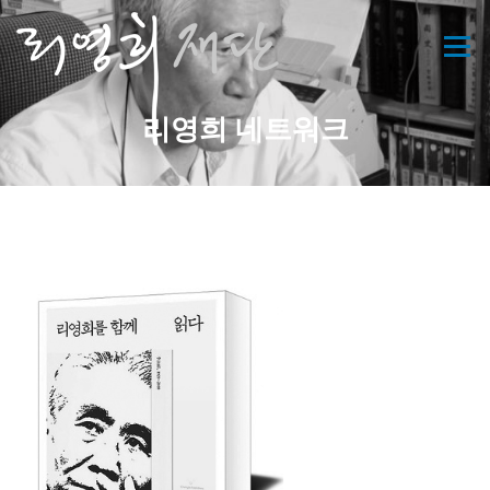
콘
텐
메뉴
츠
로
바
리영희 네트워크
로
가
기