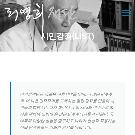
콘
텐
메뉴
츠
로
바
시민강좌(LIST)
로
가
기
리영희재단은 새로운 전환시대를 맞아, 더 많은 민주주
의, 더 나은 민주주의를 모색하는 열린 강좌를 만들어 시
민들과 함께 나누고자 합니다. 우리 시대의 민주주의 확
장을 위하여 노력해 온 많은 민주주의자들과 더불어, 국
내외의 다양한 실험을 탐구하고 나아가 현실적 적용가능
성을 탐색해보는 기회가 되기를 바랍니다.