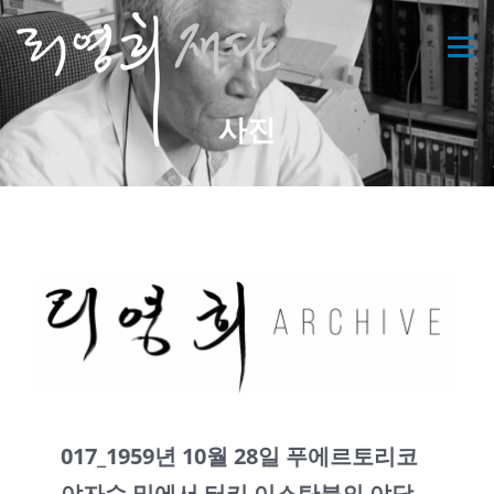
콘
텐
메뉴
츠
로
바
사진
로
가
기
017_1959년 10월 28일 푸에르토리코
야자수 밑에서 터키 이스탄불의 야당