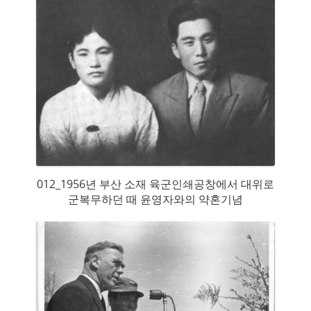
012_1956년 부산 소재 육군인쇄공창에서 대위로
군복무하던 때 윤영자와의 약혼기념