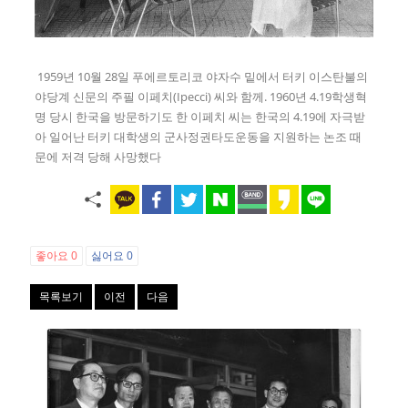
1959년 10월 28일 푸에르토리코 야자수 밑에서 터키 이스탄불의
야당계 신문의 주필 이페치(Ipecci) 씨와 함께. 1960년 4.19학생혁
명 당시 한국을 방문하기도 한 이페치 씨는 한국의 4.19에 자극받
아 일어난 터키 대학생의 군사정권타도운동을 지원하는 논조 때
문에 저격 당해 사망했다
좋아요
0
싫어요
0
목록보기
이전
다음