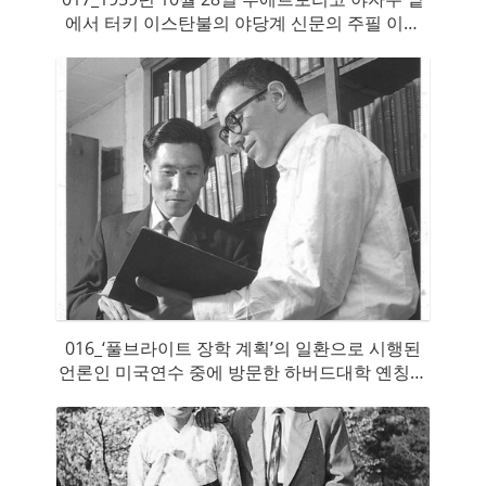
에서 터키 이스탄불의 야당계 신문의 주필 이페
치(Ipecci) 씨와 함께
016_‘풀브라이트 장학 계획’의 일환으로 시행된
언론인 미국연수 중에 방문한 하버드대학 옌칭도
서관에서