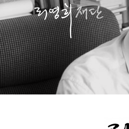
콘
텐
츠
로
바
로
가
기