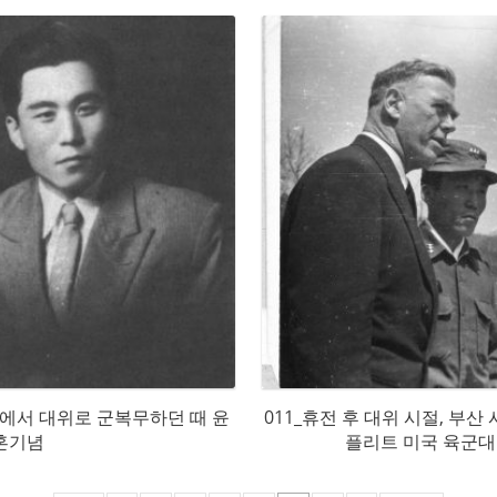
창에서 대위로 군복무하던 때 윤
011_휴전 후 대위 시절, 부
혼기념
플리트 미국 육군대