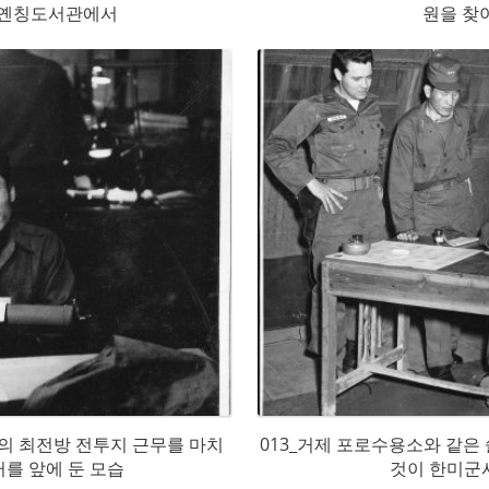
 옌칭도서관에서
원을 찾
반의 최전방 전투지 근무를 마치
013_거제 포로수용소와 같
를 앞에 둔 모습
것이 한미군