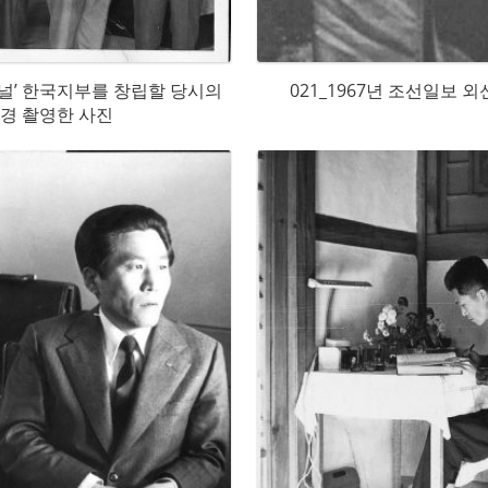
내셔널’ 한국지부를 창립할 당시의
021_1967년 조선일보 
년경 촬영한 사진