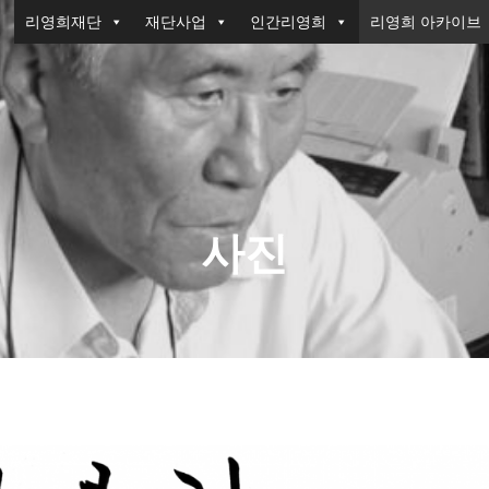
리영희재단
재단사업
인간리영희
리영희 아카이브
사진