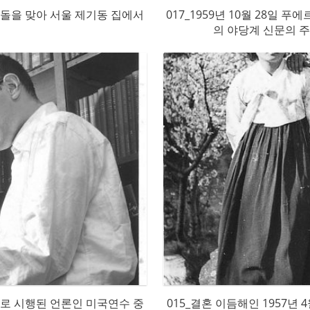
 첫 돌을 맞아 서울 제기동 집에서
017_1959년 10월 28일
의 야당계 신문의 주필
으로 시행된 언론인 미국연수 중
015_결혼 이듬해인 1957년