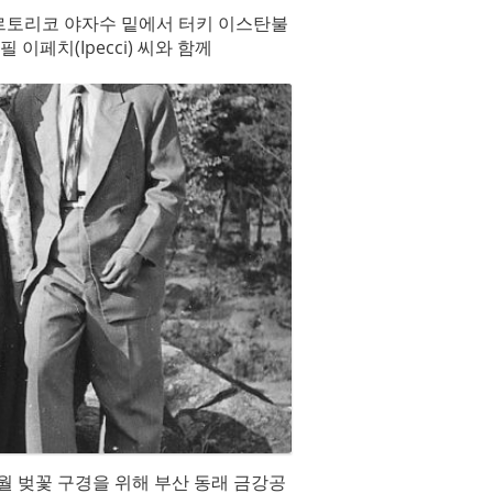
 푸에르토리코 야자수 밑에서 터키 이스탄불
 이페치(Ipecci) 씨와 함께
 4월 벚꽃 구경을 위해 부산 동래 금강공