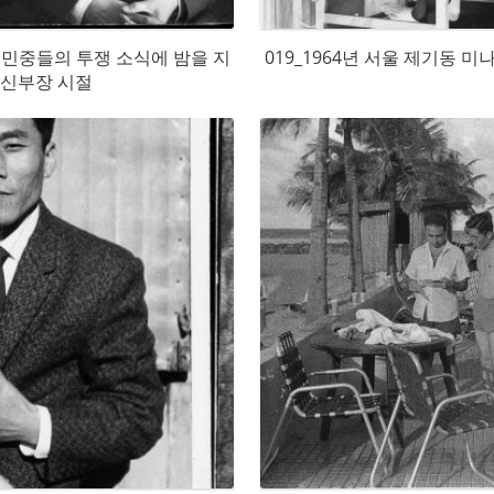
는 민중들의 투쟁 소식에 밤을 지
019_1964년 서울 제기동 
외신부장 시절