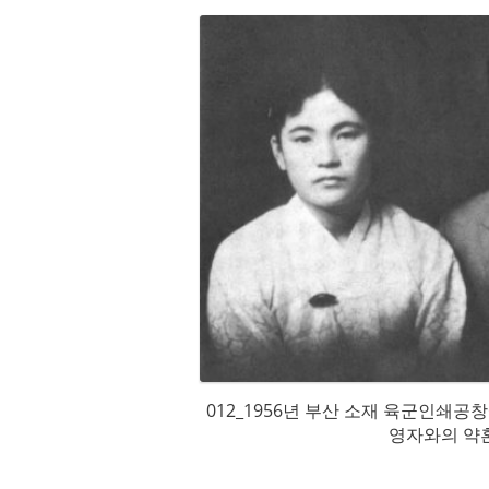
012_1956년 부산 소재 육군인쇄공
영자와의 약