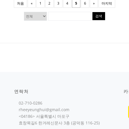
처음
«
1
2
3
4
5
6
»
마지막
검색
연락처
카
02-710-0286
rheeyeunghui@gmail.com
<04186> 서울특별시 마포구
효창목길6 한겨레신문사 3층 (공덕동 116-25)