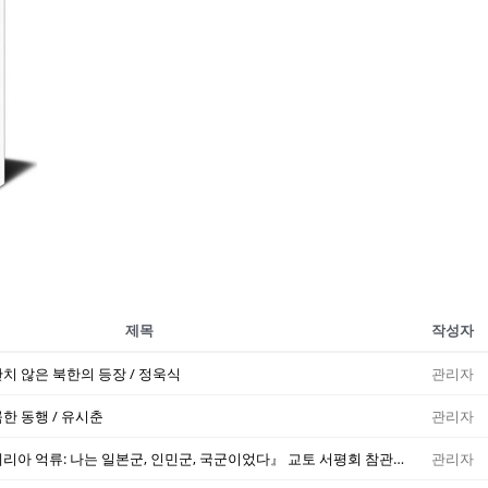
제목
작성자
치 않은 북한의 등장 / 정욱식
관리자
한 동행 / 유시춘
관리자
김효순 『조선인 시베리아 억류: 나는 일본군, 인민군, 국군이었다』 교토 서평회 참관기 / 가게모토 츠요시
관리자