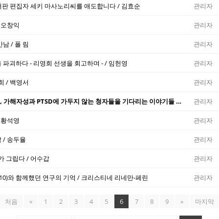
어판 편집자 세키 마사노리씨를 애도합니다 / 김효순
관리자
 오창익
관리자
남 / 폴 림
관리자
파괴하다 - 리영희 선생을 회고하며 - / 임헌영
관리자
희 / 백영서
관리자
베트남전쟁 참전군인, 가해자성과 PTSD에 가두지 않는 청자들을 기다리는 이야기들 / 아정
관리자
 황석영
관리자
 / 송두율
관리자
가 그립다 / 어수갑
관리자
2010)와 함께했던 연구의 기억 / 크리스티네 리네만-페린
관리자
처음
«
1
2
3
4
5
6
7
8
9
»
마지막