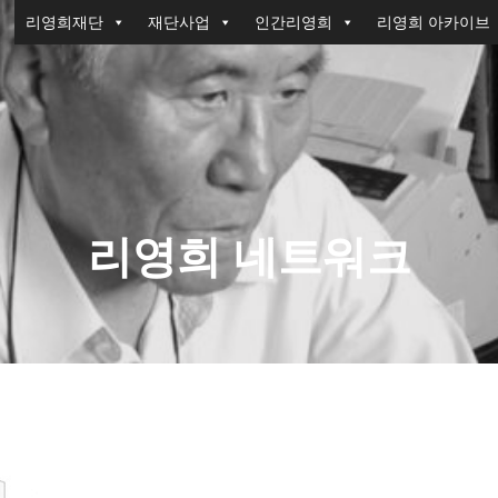
리영희재단
재단사업
인간리영희
리영희 아카이브
리영희 네트워크