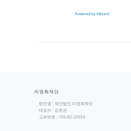
Powered by KBoard
리영희재단
법인명 : 재단법인 리영희재단
대표자 : 김효순
고유번호 : 105-82-20554