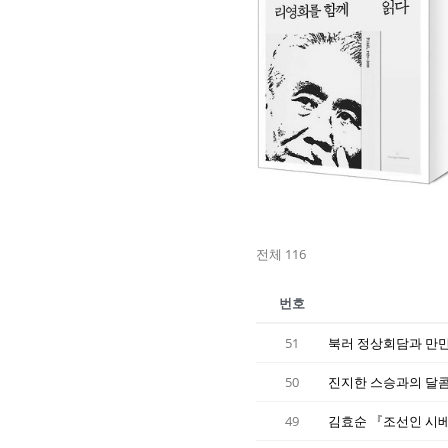
전체 116
번호
51
북러 정상회담과 만만
50
진지한 스승과의 달콤
49