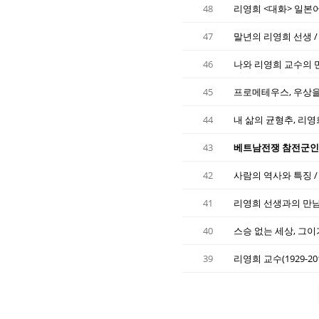
48
리영희 <대화> 일본
47
말년의 리영희 선생 /
46
나와 리영희 교수의 만
45
프로메테우스, 우상을 
44
내 삶의 균형추, 리영
43
42
사람의 역사와 특징 /
41
리영희 선생과의 만남
40
스승 없는 세상, 그이
39
리영희 교수(1929-