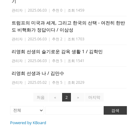
기
관리자
|
2025.06.03
|
추천 0
|
조회 1459
트럼프의 미국과 세계, 그리고 한국의 선택 - 여전히 한반
도 비핵화가 정답이다 / 이삼성
관리자
|
2025.06.03
|
추천 2
|
조회 1703
리영희 선생의 슬기로운 감옥 생활 1 / 김학민
관리자
|
2025.06.03
|
추천 5
|
조회 1541
리영희 선생과 나 / 김만수
관리자
|
2025.05.02
|
추천 5
|
조회 2029
처음
«
2
»
마지막
검색
Powered by KBoard