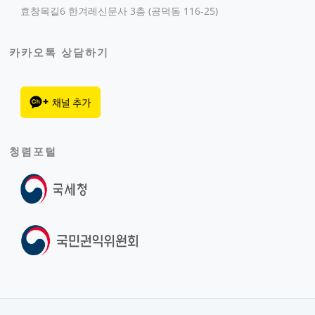
효창목길6 한겨레신문사 3층 (공덕동 116-25)
카카오톡 상담하기
청렴포털