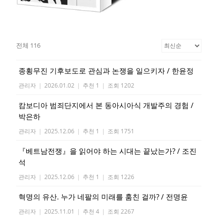
전체 116
종횡무진 기후보도로 관심과 논쟁을 일으키자 / 한윤정
관리자
|
2026.01.02
|
추천 1
|
조회 1202
캄보디아 범죄단지에서 본 동아시아식 개발주의 경험 /
박은하
관리자
|
2025.12.06
|
추천 1
|
조회 1751
『베트남전쟁』을 읽어야 하는 시대는 끝났는가? / 조진
석
관리자
|
2025.12.06
|
추천 1
|
조회 1226
혁명의 유산. 누가 네팔의 미래를 훔친 걸까? / 전명윤
관리자
|
2025.11.01
|
추천 4
|
조회 2267