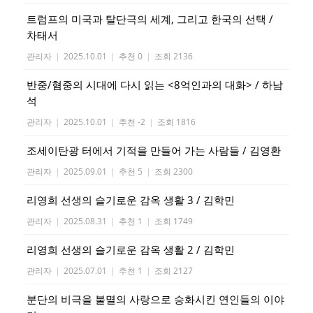
트럼프의 미국과 탈단극의 세계, 그리고 한국의 선택 /
차태서
관리자
|
2025.10.01
|
추천 0
|
조회 2136
반중/혐중의 시대에 다시 읽는 <8억인과의 대화> / 하남
석
관리자
|
2025.10.01
|
추천 -2
|
조회 1816
조세이탄광 터에서 기적을 만들어 가는 사람들 / 김영환
관리자
|
2025.09.01
|
추천 5
|
조회 2300
리영희 선생의 슬기로운 감옥 생활 3 / 김학민
관리자
|
2025.08.31
|
추천 1
|
조회 1749
리영희 선생의 슬기로운 감옥 생활 2 / 김학민
관리자
|
2025.07.01
|
추천 1
|
조회 2127
분단의 비극을 불멸의 사랑으로 승화시킨 연인들의 이야