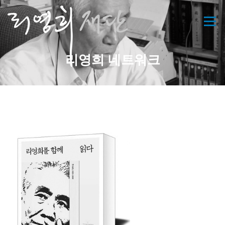
콘
텐
메뉴
츠
로
바
리영희 네트워크
로
가
기