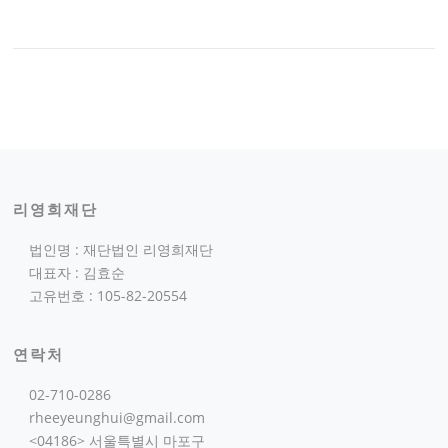
리영희재단
법인명 : 재단법인 리영희재단
대표자 : 김효순
고유번호 : 105-82-20554
연락처
02-710-0286
rheeyeunghui@gmail.com
<04186> 서울특별시 마포구