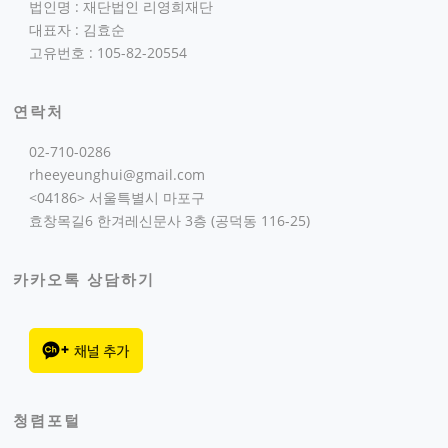
법인명 : 재단법인 리영희재단
대표자 : 김효순
고유번호 : 105-82-20554
연락처
02-710-0286
rheeyeunghui@gmail.com
<04186> 서울특별시 마포구
효창목길6 한겨레신문사 3층 (공덕동 116-25)
카카오톡 상담하기
청렴포털