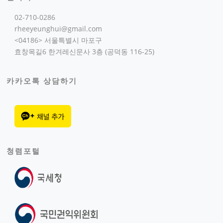
02-710-0286
rheeyeunghui@gmail.com
<04186> 서울특별시 마포구
효창목길6 한겨레신문사 3층 (공덕동 116-25)
카카오톡 상담하기
청렴포털