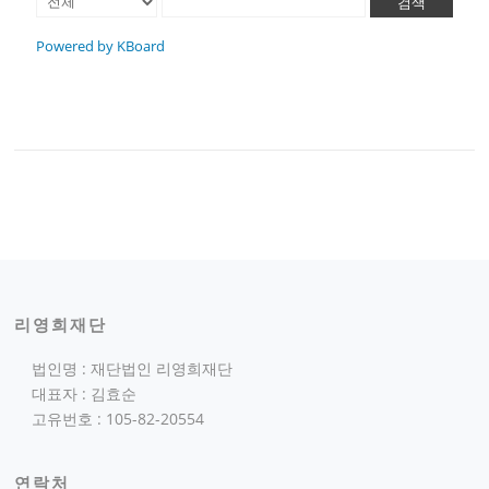
검색
Powered by KBoard
리영희재단
법인명 : 재단법인 리영희재단
대표자 : 김효순
고유번호 : 105-82-20554
연락처