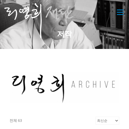
콘
텐
메뉴
츠
로
바
저작
로
가
기
전체 63