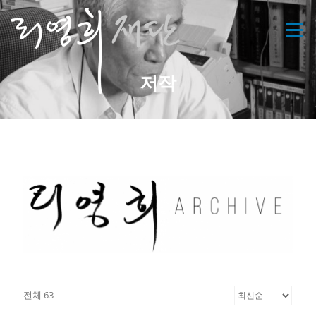
콘
텐
메뉴
츠
로
바
저작
로
가
기
전체 63