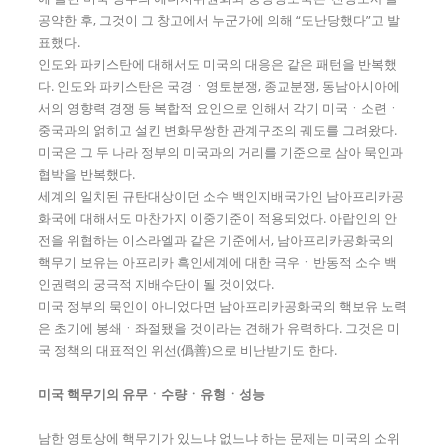
공약한 후, 그것이 그 창고에서 누군가에 의해 “도난당했다”고 발
표했다.
인도와 파키스탄에 대해서도 미국의 대응은 같은 패턴을 반복했
다. 인도와 파키스탄은 국경ㆍ영토분쟁, 종교분쟁, 동남아시아에
서의 영향력 경쟁 등 복합적 요인으로 인해서 각기 미국ㆍ소련ㆍ
중국과의 얽히고 설킨 변화무쌍한 관계구조의 궤도를 그려왔다.
미국은 그 두 나라 정부의 미국과의 거리를 기준으로 삼아 묵인과
협박을 반복했다.
세계의 일치된 규탄대상이던 소수 백인지배국가인 남아프리카공
화국에 대해서도 마찬가지 이중기준이 적용되었다. 아랍인의 안
전을 위협하는 이스라엘과 같은 기준에서, 남아프리카공화국의
핵무기 보유는 아프리카 흑인세계에 대한 극우ㆍ반동적 소수 백
인권력의 궁극적 지배수단이 될 것이었다.
미국 정부의 묵인이 아니었다면 남아프리카공화국의 핵보유 노력
은 초기에 봉쇄ㆍ좌절됐을 것이라는 견해가 유력하다. 그것은 미
국 정책의 대표적인 위선(僞善)으로 비난받기도 한다.
미국 핵무기의 유무
ㆍ
수량
ㆍ
유형
ㆍ
성능
남한 영토상에 핵무기가 있느냐 없느냐 하는 문제는 미국의 소위