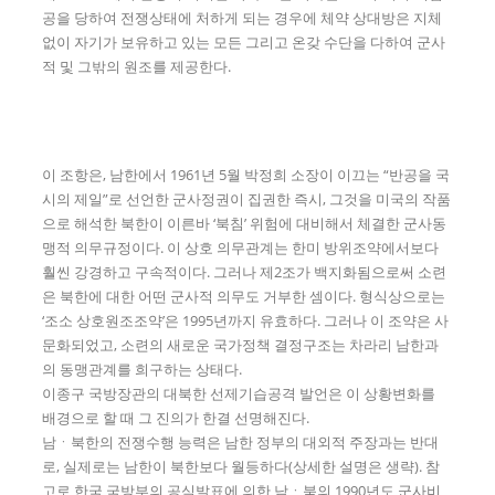
공을 당하여 전쟁상태에 처하게 되는 경우에 체약 상대방은 지체
없이 자기가 보유하고 있는 모든 그리고 온갖 수단을 다하여 군사
적 및 그밖의 원조를 제공한다.
이 조항은, 남한에서 1961년 5월 박정희 소장이 이끄는 “반공을 국
시의 제일”로 선언한 군사정권이 집권한 즉시, 그것을 미국의 작품
으로 해석한 북한이 이른바 ‘북침’ 위험에 대비해서 체결한 군사동
맹적 의무규정이다. 이 상호 의무관계는 한미 방위조약에서보다
훨씬 강경하고 구속적이다. 그러나 제2조가 백지화됨으로써 소련
은 북한에 대한 어떤 군사적 의무도 거부한 셈이다. 형식상으로는
‘조소 상호원조조약’은 1995년까지 유효하다. 그러나 이 조약은 사
문화되었고, 소련의 새로운 국가정책 결정구조는 차라리 남한과
의 동맹관계를 희구하는 상태다.
이종구 국방장관의 대북한 선제기습공격 발언은 이 상황변화를
배경으로 할 때 그 진의가 한결 선명해진다.
남ㆍ북한의 전쟁수행 능력은 남한 정부의 대외적 주장과는 반대
로, 실제로는 남한이 북한보다 월등하다(상세한 설명은 생략). 참
고로 한국 국방부의 공식발표에 의한 남ㆍ북의 1990년도 군사비