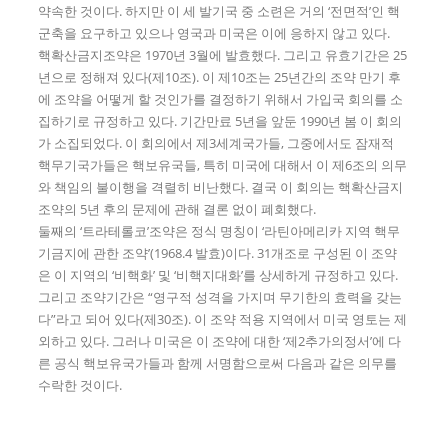
약속한 것이다. 하지만 이 세 발기국 중 소련은 거의 ‘전면적’인 핵
군축을 요구하고 있으나 영국과 미국은 이에 응하지 않고 있다.
핵확산금지조약은 1970년 3월에 발효했다. 그리고 유효기간은 25
년으로 정해져 있다(제10조). 이 제10조는 25년간의 조약 만기 후
에 조약을 어떻게 할 것인가를 결정하기 위해서 가입국 회의를 소
집하기로 규정하고 있다. 기간만료 5년을 앞둔 1990년 봄 이 회의
가 소집되었다. 이 회의에서 제3세계국가들, 그중에서도 잠재적
핵무기국가들은 핵보유국들, 특히 미국에 대해서 이 제6조의 의무
와 책임의 불이행을 격렬히 비난했다. 결국 이 회의는 핵확산금지
조약의 5년 후의 문제에 관해 결론 없이 폐회했다.
둘째의 ‘트라테롤코’조약은 정식 명칭이 ‘라틴아메리카 지역 핵무
기금지에 관한 조약’(1968.4 발효)이다. 31개조로 구성된 이 조약
은 이 지역의 ‘비핵화’ 및 ‘비핵지대화’를 상세하게 규정하고 있다.
그리고 조약기간은 “영구적 성격을 가지며 무기한의 효력을 갖는
다”라고 되어 있다(제30조). 이 조약 적용 지역에서 미국 영토는 제
외하고 있다. 그러나 미국은 이 조약에 대한 ‘제2추가의정서’에 다
른 공식 핵보유국가들과 함께 서명함으로써 다음과 같은 의무를
수락한 것이다.