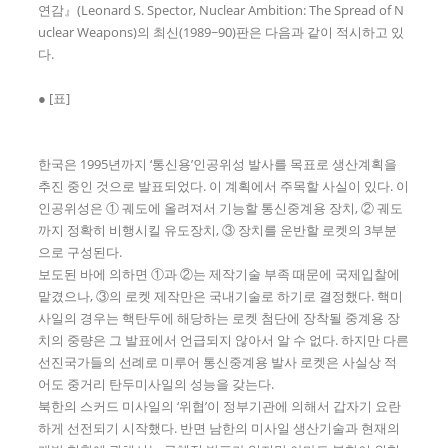
연감』(Leonard S. Spector, Nuclear Ambition: The Spread of N
uclear Weapons)의 최신(1989~90)판은 다음과 같이 적시하고 있
다.
● [표]
한국은 1995년까지 ‘통신용’인공위성 발사를 목표로 생산계획을
추진 중인 것으로 발표되었다. 이 계획에서 주목할 사실이 있다. 이
인공위성은 ① 궤도에 올려져서 기능할 통신중계용 장치, ② 궤도
까지 정확히 비행시킬 유도장치, ③ 장치를 운반할 로켓의 3부분
으로 구성된다.
보도된 바에 의하면 ①과 ②는 제작기술 부족 때문에 국제입찰에
맡겼으나, ③의 로켓 제작만은 국내기술로 하기로 결정했다. 핵미
사일의 경우는 핵탄두에 해당하는 로켓 첨단에 장착될 중계용 장
치의 중량은 그 발표에서 언급되지 않아서 알 수 없다. 하지만 다른
선진국가들의 선례로 미루어 통신중계용 발사 로켓은 사실상 적
어도 중거리 탄두미사일의 성능을 갖는다.
북한의 스커드 미사일의 ‘위협’이 정부기관에 의해서 갑자기 요란
하게 선전되기 시작했다. 반면 남한의 미사일 생산기술과 현재의