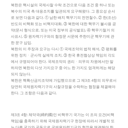
북한은 핵시설의 국제사찰 수락 조건으로 다음 조건 중 하나 또는
복수의 미국 측 대응조치를 일관되게 요구해왔다. 그 중요성 순서
로 보면 다음과 같다. ① 남한 배치 핵무기의 전면철수, ② 한(조선)
반도의 비핵화 또는 비핵지대화, ③ 북한에 대한 핵무기 불사용 공
약(문서 형식으로, 또는 미국 정부의 공식발표), ④ 핵무기철거 의
사표시, ⑤ 원자력기구와의 협정문 서문에 주한미군 핵무기에 관
한 문구 삽입.
북한의 이 주장과 요구는 다시 ① 국제조약의 법적 해석, ② 평화를
위한 정치ㆍ군사적 실제적 조치, ③ 한국 휴전협상상 책임의 각도
에서 규명되어야 한다. 국제조약의 권리ㆍ의무의 차원에서만 말
하자면 북한의 다섯 가지요구 중 어느 한 가지도 엄격하게는 해당
되지 않는다.
북한은 핵확산금지조약에 가입했으므로 그 제3조 4항의 의무로서
당연히 국제원자력기구의 사찰규정을 수락하는 협정을 체결해야
한다. 그 조항은 다음과 같다.
제3조 4항: 체약국(締約國)인 비핵무기 국가는 이 조의 요건(비핵
책임)을 충족하기 위해 국제원자력기구 헌장에 따라서 개별적 또
는 다른 국가와 공동으로 국제원자력기구와 협정을 체결해야 한