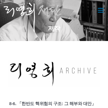
콘
텐
메뉴
츠
로
바
저작
로
가
기
8-6. 「한반도 핵위험의 구조: 그 해부와 대안」