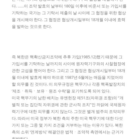
다. ……이 조약 발효의 날부터 180일 이후에 비준서 또는 가입서를
기탁하는 국가는 그 기탁서 제출의 날 사이에 그 협정을 위한 협상
을 개시해야 한다. 그 협정은 협상개시일부터 18개월 이내에 효력
을 발하는 것으로 한다.
즉 북한은 핵확산금지조약에 추후 가입(1985.12)했기 때문에 그
가입서를 기탁하는 날까지의 사이에 원자력기구와의 사찰협정에
관한 교섭을 했어야 한다. 그리고 그 협정은 협상개시일부터 18개
월 이내에 발효케 해야 하므로 1987년 6월에는 매듭을 지었어야
할 의무를 진 것이다. 이 의무규정은 핵무기나 각종 핵폭발장치의
‘제조ㆍ취득ㆍ보유ㆍ원조 수락’을 포기하도록 되어 있다.
미국 핵무기의 남한 배치는 유엔헌장 제51조(자위권 조항)의 “개
별적 또는 집단적 자위권에 관한 군사적 조치”인 까닭에 국제원자
력기구에 대한 의무를 지지 않는다. 그것은 별개 범주의 조약의무
다. 따라서 미국 정부가 북한 측의 주한 미국 핵무기에 대한 다섯
가지 또는 그중 몇 가지 조건을 거부하는 데는 이유가 있다. 북한
측의 소위 ‘연계방식’ 해결안은 법적ㆍ조약적 측면에서는 근거가
희박하다.