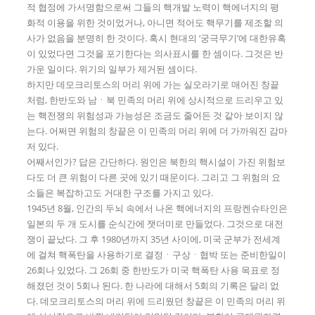
적 협정에 가서명함으로써 그들의 핵개발 노력이 핵에너지의 평
화적 이용을 위한 것이었거나, 아니면 적어도 핵무기를 제조할 의
사가 없음을 분명히 한 것이다. 혹시 현대의 ‘궁극무기’에 대한유혹
이 있었다면 그것을 포기한다는 의사표시를 한 셈이다. 그것은 반
가운 일이다. 위기의 일부가 제거된 셈이다.
하지만 데모크리토스의 머리 위에 가는 실오라기로 매어진 창끝
처럼, 한반도와 남ㆍ북 민족의 머리 위에 상시적으로 드리우고 있
는 핵전쟁의 위험성과 가능성은 조금도 줄어든 것 같아 보이지 않
는다. 어쩌면 위험의 창끝은 이 민족의 머리 위에 더 가까워진 감마
저 있다.
어째서인가? 답은 간단하다. 원인은 북한의 핵시설이 가진 위험보
다도 더 큰 위험이 다른 곳에 있기 때문이다. 그리고 그 위험의 요
소들은 복잡하고도 거대한 구조를 가지고 있다.
1945년 8월, 인간의 두뇌 속에서 나온 핵에너지의 프랑켄슈타인은
일본의 두 개 도시를 순식간에 잿더미로 만들었다. 그것으로 대전
쟁이 끝났다. 그 후 1980년까지 35년 사이에, 미국 군부가 전세계
에 걸쳐 핵폭탄을 사용하기로 결정ㆍ구상ㆍ협박 또는 준비한일이
26회나 있었다. 그 26회 중 한반도가 미국 핵폭탄 사용 목표로 정
해졌던 것이 5회나 된다. 한 나라에 대해서 5회의 기록은 달리 없
다. 데모크리토스의 머리 위에 드리웠던 창끝은 이 민족의 머리 위