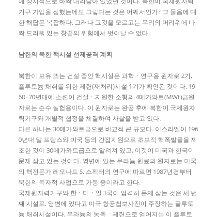
에 상시적으로 바짝 내리닿아 있었던 것이다. 북한이 국제원자력
기구 가입을 정했는데도 그렇다는 것은 어째서인가? 그 물음에 대
한 해답은 복잡하다. 그러나 그것을 모르고는 우리의 머리위에 바
짝 드리워 있는 창끝의 위험에서 벗어날 수 없다.
남한의 북한 핵시설 선제공격 계획
북한이 보유 또는 건설 중인 핵시설은 과학ㆍ연구용 원자로 2기,
플루토늄 채취를 위한 제련(재처리)시설 1기가 확인된 것이다. 19
60~70년대에 소련이 건설ㆍ지원한 소형의 4메가와트(MWt)급원
자로는 순수 실험용이다. 이 원자로는 완공 후에 북한이 국제원자
력기구와 개별적 협정을 체결하여 사찰을 받고 있다.
다른 하나는 30메가와트급으로 비교적 큰 규모다. 이스라엘이 196
0년대 말 프랑스와 미국 등의 간접지원으로 초보적 핵폭발물을 제
조한 것이 30메가와트급으로 알려져 있고, 이것이 미국과 한국이
문제 삼고 있는 것이다. 영변에 있는 우라늄 원료의 원자로는 미국
의 핵전문가 레오나드 S. 스펙터의 연구에 따르면 1987년경부터
북한의 독자적 사업으로 가동 중이라고 한다.
국제원자력기구와 한ㆍ미ㆍ일 3국이 엄격히 문제 삼는 것은 세 번
째 시설로, 영변에 있다고 미국 항공첩보사진이 주장하는 플루토
늄 채취시설이다. 우라늄의 농축ㆍ제련으로 얻어지는 이 플루토