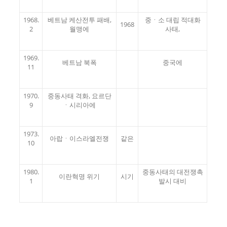
1968.
베트남 케산전투 패배,
중ㆍ소 대립 적대화
1968
2
월맹에
사태,
1969.
베트남 북폭
중국에
11
1970.
중동사태 격화, 요르단
9
ㆍ시리아에
1973.
아랍ㆍ이스라엘전쟁
같은
10
1980.
중동사태의 대전쟁촉
이란혁명 위기
시기
1
발시 대비