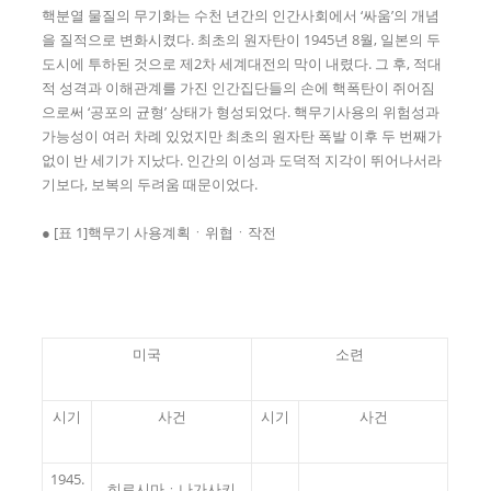
핵분열 물질의 무기화는 수천 년간의 인간사회에서 ‘싸움’의 개념
을 질적으로 변화시켰다. 최초의 원자탄이 1945년 8월, 일본의 두
도시에 투하된 것으로 제2차 세계대전의 막이 내렸다. 그 후, 적대
적 성격과 이해관계를 가진 인간집단들의 손에 핵폭탄이 쥐어짐
으로써 ‘공포의 균형’ 상태가 형성되었다. 핵무기사용의 위험성과
가능성이 여러 차례 있었지만 최초의 원자탄 폭발 이후 두 번째가
없이 반 세기가 지났다. 인간의 이성과 도덕적 지각이 뛰어나서라
기보다, 보복의 두려움 때문이었다.
● [표 1]핵무기 사용계획ㆍ위협ㆍ작전
미국
소련
시기
사건
시기
사건
1945.
히로시마ㆍ나가사키