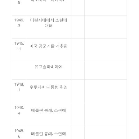
8
1946.
이란사태에서 소련에
3
대해
1946.
미국 공군기를 격추한
11
유고슬라비아에
1948.
우루과이 대통령 취임
1
1948.
베를린 봉쇄, 소련에
4
1948.
베를린 봉쇄, 소련에
6