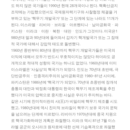
도 하지 않은 국가들이 1990년 현재 28개국이나 된다. 핵확산금지
조약에는 가입했으면서도 국제원자력기구와 사찰협정 체결을 거
부하고 있는 ‘핵무기 개발국가’ 또는 그 단계에 있는 나라도 11개가
된다. 이스라엘ㆍ리비아ㆍ브라질ㆍ아르헨티나ㆍ남아공화국ㆍ파
키스탄ㆍ이라크ㆍ이란ㆍ북한ㆍ대만ㆍ인도가 그것이다. 미국은1
980년대 말과 90년대에 들어와서 갑자기 핵개발국가 또는 그 잠재
적 국가에 대해서 강압적 태도로 돌변했다.
1960년 중반부터 80년대 중반까지 핵무기 개발국가들은 미국의
이익에 대해서 모두가 반드시 우호적이지는 않았다 하더라도 공
개적으로 적대적 성향의 국가는 하나도 없었다. 1960년대에 이미
이스라엘은 ‘사실상’의 핵국가가 되었다. 인도는 70년대 초반에, 극
단반공주의ㆍ인종격리주의의 남아공화국은 1980~81년 사이에,
파키스탄은 1986년에 ‘핵국가’가 되었다. 70년대 초중반에 장개석
총통의 대만과 박정희 대통령의 한국이 핵무기 제조계획을 추진
했다가 미국의 압력으로 중지한 사실은 우리가 주지하는 바다.
같은 시기에 친미적이란의 샤(王)가 비밀리에 핵무기 제조를 시도
했고, 1980년대에 역시 친미적 브라질이 핵무기 보유 국가의 문턱
을 넘으려는 단계에 이르렀다. 리비아가 1970년대에 중국 지원으
로 핵국가화하려던 계획은 좌절했다. 이라크 역시 81년 7월 이스
라엘 공군의 오시라크 원자로에 대한 선제 기습폭격으로 좌절했