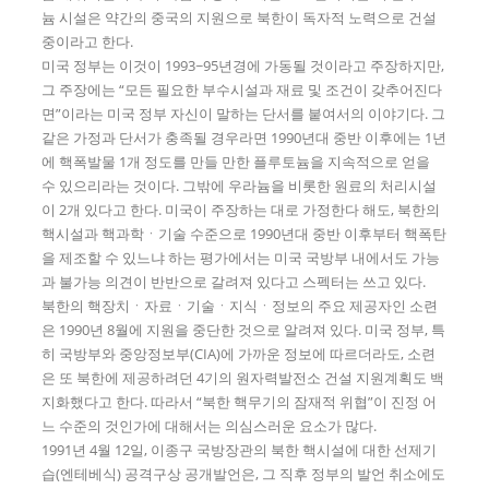
늄 시설은 약간의 중국의 지원으로 북한이 독자적 노력으로 건설
중이라고 한다.
미국 정부는 이것이 1993~95년경에 가동될 것이라고 주장하지만,
그 주장에는 “모든 필요한 부수시설과 재료 및 조건이 갖추어진다
면”이라는 미국 정부 자신이 말하는 단서를 붙여서의 이야기다. 그
같은 가정과 단서가 충족될 경우라면 1990년대 중반 이후에는 1년
에 핵폭발물 1개 정도를 만들 만한 플루토늄을 지속적으로 얻을
수 있으리라는 것이다. 그밖에 우라늄을 비롯한 원료의 처리시설
이 2개 있다고 한다. 미국이 주장하는 대로 가정한다 해도, 북한의
핵시설과 핵과학ㆍ기술 수준으로 1990년대 중반 이후부터 핵폭탄
을 제조할 수 있느냐 하는 평가에서는 미국 국방부 내에서도 가능
과 불가능 의견이 반반으로 갈려져 있다고 스펙터는 쓰고 있다.
북한의 핵장치ㆍ자료ㆍ기술ㆍ지식ㆍ정보의 주요 제공자인 소련
은 1990년 8월에 지원을 중단한 것으로 알려져 있다. 미국 정부, 특
히 국방부와 중앙정보부(CIA)에 가까운 정보에 따르더라도, 소련
은 또 북한에 제공하려던 4기의 원자력발전소 건설 지원계획도 백
지화했다고 한다. 따라서 “북한 핵무기의 잠재적 위협”이 진정 어
느 수준의 것인가에 대해서는 의심스러운 요소가 많다.
1991년 4월 12일, 이종구 국방장관의 북한 핵시설에 대한 선제기
습(엔테베식) 공격구상 공개발언은, 그 직후 정부의 발언 취소에도