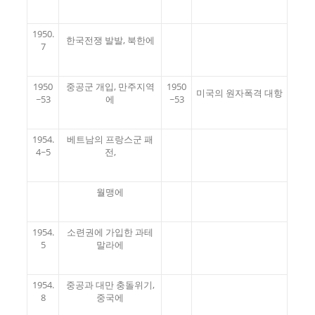
1950.
한국전쟁 발발, 북한에
7
1950
중공군 개입, 만주지역
1950
미국의 원자폭격 대항
~53
에
~53
1954.
베트남의 프랑스군 패
4~5
전,
월맹에
1954.
소련권에 가입한 과테
5
말라에
1954.
중공과 대만 충돌위기,
8
중국에