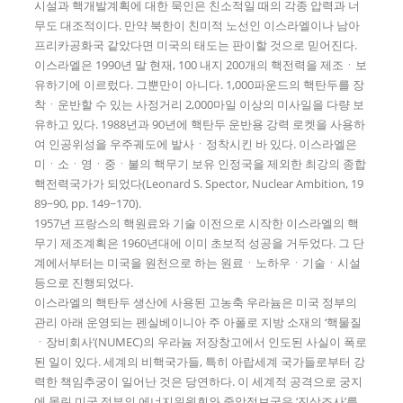
시설과 핵개발계획에 대한 묵인은 친소적일 때의 각종 압력과 너
무도 대조적이다. 만약 북한이 친미적 노선인 이스라엘이나 남아
프리카공화국 같았다면 미국의 태도는 판이할 것으로 믿어진다.
이스라엘은 1990년 말 현재, 100 내지 200개의 핵전력을 제조ㆍ보
유하기에 이르렀다. 그뿐만이 아니다. 1,000파운드의 핵탄두를 장
착ㆍ운반할 수 있는 사정거리 2,000마일 이상의 미사일을 다량 보
유하고 있다. 1988년과 90년에 핵탄두 운반용 강력 로켓을 사용하
여 인공위성을 우주궤도에 발사ㆍ정착시킨 바 있다. 이스라엘은
미ㆍ소ㆍ영ㆍ중ㆍ불의 핵무기 보유 인정국을 제외한 최강의 종합
핵전력국가가 되었다(Leonard S. Spector, Nuclear Ambition, 19
89~90, pp. 149~170).
1957년 프랑스의 핵원료와 기술 이전으로 시작한 이스라엘의 핵
무기 제조계획은 1960년대에 이미 초보적 성공을 거두었다. 그 단
계에서부터는 미국을 원천으로 하는 원료ㆍ노하우ㆍ기술ㆍ시설
등으로 진행되었다.
이스라엘의 핵탄두 생산에 사용된 고농축 우라늄은 미국 정부의
관리 아래 운영되는 펜실베이니아 주 아폴로 지방 소재의 ‘핵물질
ㆍ장비회사’(NUMEC)의 우라늄 저장창고에서 인도된 사실이 폭로
된 일이 있다. 세계의 비핵국가들, 특히 아랍세계 국가들로부터 강
력한 책임추궁이 일어난 것은 당연하다. 이 세계적 공격으로 궁지
에 몰린 미국 정부의 에너지위원회와 중앙정보국은 ‘진상조사’를