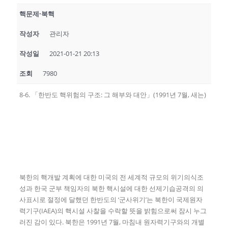
핵문제·북핵
작성자
관리자
작성일
2021-01-21 20:13
조회
7980
8-6. 「한반도 핵위험의 구조: 그 해부와 대안」(1991년 7월, 새는)
북한의 핵개발 계획에 대한 미국의 전 세계적 규모의 위기의식조
성과 한국 군부 책임자의 북한 핵시설에 대한 선제기습공격의 의
사표시로 절정에 달했던 한반도의 ‘군사위기’는 북한이 국제원자
력기구(IAEA)의 핵시설 사찰을 수락할 뜻을 밝힘으로써 잠시 누그
러진 감이 있다. 북한은 1991년 7월, 마침내 원자력기구와의 개별