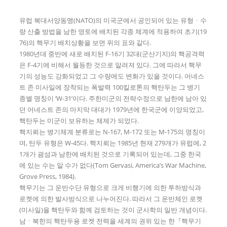
유럽 북대서양동맹(NATO)의 미국군에서 공인되어 있는 유형ㆍ수
량 산출 방법을 남한 영토에 배치된 각종 체계에 적용하여 초기(19
76)의 핵무기 배치상황을 보면 위의 표와 같다.
1980년대 중반에 새로 배치된 F-16기 32대(군산기지)의 핵공격력
은 F-4기에 비해서 월등한 것으로 알려져 있다. 그에 따라서 핵무
기의 성능도 강화되었고 그 수량에도 변화가 있을 것이다. 어네스
트 존 미사일에 장착되는 폭발력 100킬로톤의 핵탄두는 그 병기
종별 명칭이 ‘W-31’이다. 주한미군의 전략수정으로 남한에 남아 있
던 어네스트 존의 마지막 대대가 1979년에 한국군에 이양되었고,
핵탄두는 미군이 보유하는 체제가 되었다.
핵지뢰는 병기체계 분류로는 N-167, M-172 또는 M-175의 명칭이
며, 탄두 유형은 W-45다. 핵지뢰는 1985년 현재 279개가 유럽에, 2
1개가 괌섬과 남한에 배치된 것으로 기록되어 있는데, 그중 한국
에 있는 수는 알 수가 없다(Tom Gervasi, America’s War Machine,
Grove Press, 1984).
핵무기는 그 운반수단 유형으로 크게 비행기에 의한 투하방식과
로켓에 의한 발사방식으로 나누어진다. 따라서 그 운반체인 로켓
(미사일)을 핵탄두와 함께 검토하는 것이 군사학의 일반 개념이다.
남ㆍ북한의 핵탄두용 로켓 전력을 세계의 권위 있는 한『핵무기