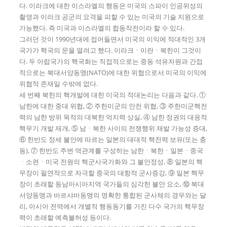
다. 이라크에 대한 이스라엘의 행동은 미국의 스파이 인공위성의
촬영과 이라크 공군의 요격을 피할 수 있는 미국의 기술 지원으로
가능했다. 즉 미국과 이스라엘의 합동작전이라 할 수 있다.
그러던 것이 1990년대에 접어들면서 미국의 이익에 적대적인 3개
국가가 핵국의 문을 열려고 했다. 이라크ㆍ이란ㆍ북한이 그것이
다. 두 아랍국가의 핵국화는 직접적으로는 중동 석유자원과 간접
적으로는 북대서양동맹(NATO)에 대한 위협으로서 미국의 이익에
위협적 존재일 수밖에 없다.
세 번째 북한의 핵개발에 대한 미국의 적대논리는 다음과 같다. ①
남한에 대한 중대 위협, ② 주한미군의 안전 위협, ③ 주한미군핵전
력의 남한 방위 목적의 대북한 억지력 상실, ④ 남한 정권의 대응적
핵무기 개발 재개, ⑤ 남ㆍ북한 사이의 전쟁행위 재발 가능성 증대,
⑥ 한반도 정세 불안에 따르는 일본의 대대적 핵전력 보유(또는 충
동), ⑦ 한반도 주변 역관계를 구성하는 남한ㆍ북한ㆍ일본ㆍ중국
ㆍ소련ㆍ미국 전원의 핵군사국가화와 그 불안정성, ⑧ 일본의 핵
무장이 필연적으로 자극할 중국의 대항적 군사증강, ⑨ 일본 핵무
장이 초래할 동남아시아지역 국가들의 심각한 불안 요소, ⑩ 북대
서양동맹과 바르샤바동맹의 명확한 통합된 군사체의 경우와는 달
리, 아시아 전역에서 개별적 행동동기를 가진 다수 국가의 핵무장
력이 초래할 예측불허성 등이다.