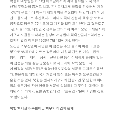
박정희 대통령은 1973년 베트남에서의 미국 철수를 ‘미국 핵우
산’의 무력화의 증거로 보고, 유신독재체제 확립을 전후해서 ‘자력
국방’의 구호 아래 핵무기 개발계획을 추진했다. 대만의 장개석 정
권도 동시적으로 추진했다. 그러나 미국의 간섭과 ‘핵우산’ 보호의
공약으로 양국은 75년 초에 그 계획을 일단 포기했다. 그 결과로 7
5년 10월 31일, 대한민국 정부는 그때까지 미루어오던 국제원자력
기구의 사찰을 수락하는 협정에 서명한다(핵확산금지조약에는 이
조약의 발효 직후인 1968년 7월 1일에 가입했다).
노신영 외무장관이 서명한 이 협정은 주요 골격이 이른바 ‘표준
형’으로 98개조에 이르는 장문이다. 사찰과 관련된 기술ㆍ원료ㆍ
행정ㆍ경제ㆍ재정ㆍ상권ㆍ신변안전 등이 상세하게 규정돼 있는
이 협정은 깨알 같은 영문활자로 자그마치 32쪽 분량이다.
이 협정의 서문(전문)은 핵확산금지조약의 서문을 그대로 인용했
다. 본문에도 대한민국의 개별적 입장 또는 특수한 요구조건을 기
술한 것은 없다. 북한은 원자력기구와의 협상기간 중 남한 배치미
국의 핵무기에 관한 언급을 서문에 삽입하려고 무던히 애썼다. 하
지만 여러 가지 정보를 종합컨대 결국 ‘표준’조약문에 서명한 것으
로 믿어진다.
북한 핵시설과 주한미군 핵무기의 연계 문제