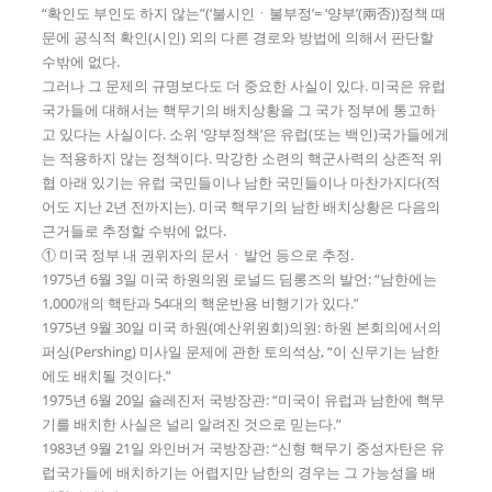
“확인도 부인도 하지 않는”(‘불시인ㆍ불부정’= ‘양부’(兩否))정책 때
문에 공식적 확인(시인) 외의 다른 경로와 방법에 의해서 판단할
수밖에 없다.
그러나 그 문제의 규명보다도 더 중요한 사실이 있다. 미국은 유럽
국가들에 대해서는 핵무기의 배치상황을 그 국가 정부에 통고하
고 있다는 사실이다. 소위 ‘양부정책’은 유럽(또는 백인)국가들에게
는 적용하지 않는 정책이다. 막강한 소련의 핵군사력의 상존적 위
협 아래 있기는 유럽 국민들이나 남한 국민들이나 마찬가지다(적
어도 지난 2년 전까지는). 미국 핵무기의 남한 배치상황은 다음의
근거들로 추정할 수밖에 없다.
① 미국 정부 내 권위자의 문서ㆍ발언 등으로 추정.
1975년 6월 3일 미국 하원의원 로널드 딤롱즈의 발언: “남한에는
1,000개의 핵탄과 54대의 핵운반용 비행기가 있다.”
1975년 9월 30일 미국 하원(예산위원회)의원: 하원 본회의에서의
퍼싱(Pershing) 미사일 문제에 관한 토의석상, “이 신무기는 남한
에도 배치될 것이다.”
1975년 6월 20일 슐레진저 국방장관: “미국이 유럽과 남한에 핵무
기를 배치한 사실은 널리 알려진 것으로 믿는다.”
1983년 9월 21일 와인버거 국방장관: “신형 핵무기 중성자탄은 유
럽국가들에 배치하기는 어렵지만 남한의 경우는 그 가능성을 배