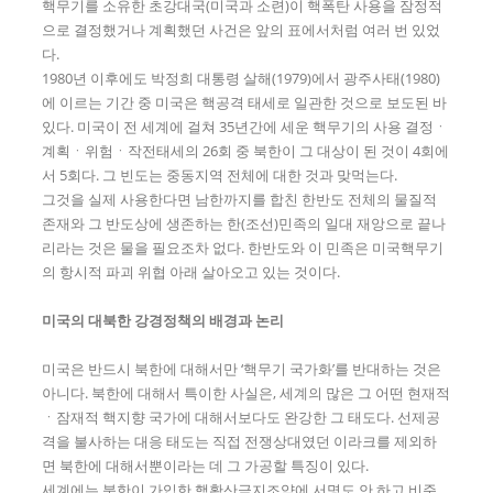
핵무기를 소유한 초강대국(미국과 소련)이 핵폭탄 사용을 잠정적
으로 결정했거나 계획했던 사건은 앞의 표에서처럼 여러 번 있었
다.
1980년 이후에도 박정희 대통령 살해(1979)에서 광주사태(1980)
에 이르는 기간 중 미국은 핵공격 태세로 일관한 것으로 보도된 바
있다. 미국이 전 세계에 걸쳐 35년간에 세운 핵무기의 사용 결정ㆍ
계획ㆍ위험ㆍ작전태세의 26회 중 북한이 그 대상이 된 것이 4회에
서 5회다. 그 빈도는 중동지역 전체에 대한 것과 맞먹는다.
그것을 실제 사용한다면 남한까지를 합친 한반도 전체의 물질적
존재와 그 반도상에 생존하는 한(조선)민족의 일대 재앙으로 끝나
리라는 것은 물을 필요조차 없다. 한반도와 이 민족은 미국핵무기
의 항시적 파괴 위협 아래 살아오고 있는 것이다.
미국의 대북한 강경정책의 배경과 논리
미국은 반드시 북한에 대해서만 ‘핵무기 국가화’를 반대하는 것은
아니다. 북한에 대해서 특이한 사실은, 세계의 많은 그 어떤 현재적
ㆍ잠재적 핵지향 국가에 대해서보다도 완강한 그 태도다. 선제공
격을 불사하는 대응 태도는 직접 전쟁상대였던 이라크를 제외하
면 북한에 대해서뿐이라는 데 그 가공할 특징이 있다.
세계에는 북한이 가입한 핵확산금지조약에 서명도 안 하고 비준