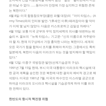
은 떠날 수 없다. ……동아시아 안정에 가장 심각하고 위험한 존재
는 북한이다.”
4월 8일: 미국 합동참모부장(콜린 파웰 대장)의『아미 타임스』(A
rmy Times)와의 인터뷰 발언- “(후세인 이후) 때려잡아야 할 악마
가 이제 몇 남지 않았다. 다음은 카스트로하고 김일성 차례다.”
4월 10일: 보통 미국 군부와 우익 정치세력의 의사를 대변하는 레
슬리 H. 겔브의『뉴욕 타임스』기고문- “신의 이름으로 저주받아
야 할 자, 현재 지구상에서 가장 흉악한 나라는 북한이다. 세계의
모든 국가가 힘을 합쳐서 조치를 취해야 하지만, 그중에서도 특히
일본에게, 북한이 다음의 이라크가 되는 것을 방지해야 할 책임이
있다.”
4월 12일: 이종구 국방장관 발언(선제기습공격 구상).
1991년 7월 15일 현재, 부시 미국 대통령이 이라크의 핵시설에 대
한 공격 계획을 승인한 것은 북한에 대한 결의의 예비적 경고로 해
석된다. 미국은 1981년 7월, 미국의 하수인인 이스라엘 공군으로
하여금 이라크의 오시라크 핵시설을 기습공격케 하여 이를 파괴
한 전력이 있다.
한반도의 항시적 핵전쟁 위협