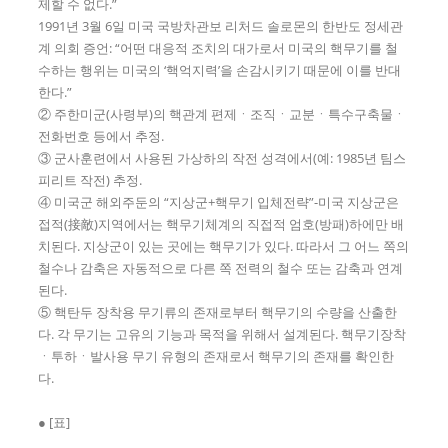
제할 수 없다.”
1991년 3월 6일 미국 국방차관보 리처드 솔로몬의 한반도 정세관
계 의회 증언: “어떤 대응적 조치의 대가로서 미국의 핵무기를 철
수하는 행위는 미국의 ‘핵억지력’을 손감시키기 때문에 이를 반대
한다.”
② 주한미군(사령부)의 핵관계 편제ㆍ조직ㆍ교분ㆍ특수구축물ㆍ
전화번호 등에서 추정.
③ 군사훈련에서 사용된 가상하의 작전 성격에서(예: 1985년 팀스
피리트 작전) 추정.
④ 미국군 해외주둔의 “지상군+핵무기 입체전략”-미국 지상군은
접적(接敵)지역에서는 핵무기체계의 직접적 엄호(방패)하에만 배
치된다. 지상군이 있는 곳에는 핵무기가 있다. 따라서 그 어느 쪽의
철수나 감축은 자동적으로 다른 쪽 전력의 철수 또는 감축과 연계
된다.
⑤ 핵탄두 장착용 무기류의 존재로부터 핵무기의 수량을 산출한
다. 각 무기는 고유의 기능과 목적을 위해서 설계된다. 핵무기장착
ㆍ투하ㆍ발사용 무기 유형의 존재로서 핵무기의 존재를 확인한
다.
● [표]