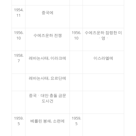
1954.
중국에
11
1956.
1956.
수에즈운하 점령한 미
수에즈운하 전쟁
10
10
ㆍ영ㆍ
1958.
레바논사태, 이라크에
이스라엘에
7
레바논사태, 요르단에
중국ㆍ대만 충돌 금문
도사건
1959.
1959.
베를린 봉쇄, 소련에
5
5