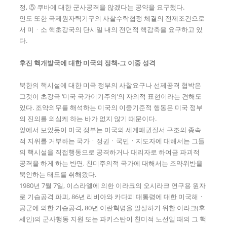
정, ⑤ 쿠바에 대한 군사공격을 않겠다는 공약을 요구했다.
인도 또한 국제원자력기구의 사찰수락협정 체결의 전제조건으로
서 미ㆍ소 핵초강국의 단시일 내의 전면적 핵감축을 요구하고 있
다.
후진 핵개발국에 대한 미국의 정책
-
그 이중 성격
북한의 핵시설에 대한 미국 정부의 사찰요구나 선제공격 협박은
그것이 초강국 ‘미국 국가이기주의’의 자의적 표현이라는 견해도
있다. 조약의무를 해석하는 미국의 이중기준적 행동은 미국 정부
의 진의를 의심케 하는 바가 없지 않기 때문이다.
앞에서 보았듯이 미국 정부는 미국의 세계패권질서 구조의 종속
적 지위를 거부하는 국가ㆍ정권ㆍ국민ㆍ지도자에 대해서는 그들
의 핵시설을 직접행동으로 공격하거나 대리자로 하여금 파괴적
공격을 하게 하는 반면, 친미주의적 국가에 대해서는 조약위반을
묵인하는 태도를 취해왔다.
1980년 7월 7일, 이스라엘에 의한 이라크의 오시라크 연구용 원자
로 기습공격 파괴, 86년 리비아와 카다피 대통령에 대한 미국해ㆍ
공군에 의한 기습공격, 80년 이란혁명을 말살하기 위한 이라크(후
세인)의 군사행동 지원 또는 파키스탄이 친미적 노선일 때의 그 핵