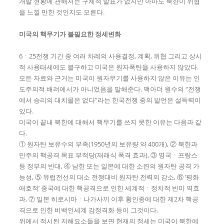
개발 현황에 관해서는 구체적 발표가 없지만 아마도 북한이 위협
을 느낄 만한 것인지도 모른다.
미국의 핵무기가 불필요한 정세변화
6ㆍ25전쟁 기간 중 여러 차례의 사용결정, 계획, 위협 그리고 상시
적 사용태세에도 불구하고 미국은 원자폭탄을 사용하지 않았다.
모든 자료와 근거는 미국이 원자무기를 사용하지 않은 이유는 인
도주의적 배려에서가 아니었음을 말해준다. 맥아더 원수의 “전쟁
에서 승리의 대치물은 없다”라는 한국전쟁 중의 발언은 설득력이
있다.
미국이 끝내 북한에 대해서 핵무기를 쓰지 못한 이유는 다음과 같
다.
① 원자탄 보유수의 부족(1950년의 보유량 약 400개), ② 북한과
만주의 핵공격 목표 부적당(재래식 폭격 효과), ③ 영국ㆍ프랑스
등 정부의 반대, ④ 남한 또는 일본에 대한 소련의 원자탄 공격 가
능성, ⑤ 유럽전선의 대소 전쟁대비 원자탄 전력의 감소, ⑥ ‘평화
애호적’ 중국에 대한 핵공격으로 인한 세계적ㆍ정치적 반미 역효
과, ⑦ 일본 히로시마ㆍ나가사끼 이후 황인종에 대한 제2차 핵공
격으로 인한 비백인세계 감정격화 등이 그것이다.
위에서 적시된 저해요소들을 보면 현재의 정세는 미국이 북한에