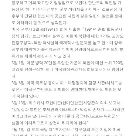
불구하고 거의 확고한 기정방침으로 보인다. 한반도의 핵전쟁 가
능성은, 한ㆍ미 양국 정부의 군부 책임자들 사이에서 걸프전쟁 직
후부터 긴밀한 협조 아래 공표된 다음과 같은 일련의 발언을 토대
로 이해해야 할 것으로 생각된다.
미국 군부가 3월 초(1991) 의회에 제출한「1991년 종합 합동군사
정세 평가」보고서에서 밝혀진 이른바 북한에 대한 ‘120일 고강도
전쟁구상’과, 북한 핵시설의 국제적 사찰문제를 놓고 한ㆍ미 양국
정부의 대북한 기습선제공격 계획이 선명해짐으로써 한반도의 분
위기는 세계적 관심사가 되고 있다.
3월 1일: 미군 병력 20만을 투입한 가운데 북한에 대한 소위 ‘120일
고강도 전쟁구상’이 체니 미국방장관의 대의회보고서에서 밝혀졌
다.
3월 6일: 미국 국무성 동아시아ㆍ태평양지역 담당 차관(리처드솔
로몬)- “미국은 한반도의 비핵화에 반대한다. 핵확산의 책임은 오
직 북한에 있다.”
3월 13일: 리스카시 주한미군(한미연합군)사령관의 의회 보고서-
“김일성과 북한은 후세인과 이라크보다 악질적 존재다. ……사막인
이라크와는 달리 북한의 지형 때문에 공군력만으로는 북한군의
섬멸이 어려우므로 지상전이 뒤따라야 한다.”
4월 1일: 칼 포드 국방 제1부차관보- “지구상의 모든 지점에 미국
군사력의 긴급 이동능력을 위해서 남한ㆍ일본ㆍ필리핀에서 미군