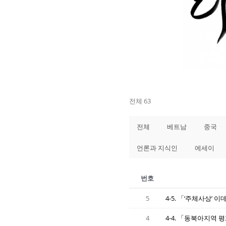
전체 63
전체
베트남
중국
언론과 지식인
에세이
번호
5
4-5. 「‘주체사상’
4
4-4. 「동북아지역 