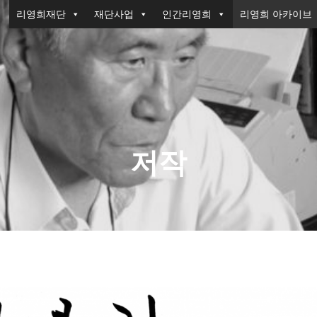
리영희재단
재단사업
인간리영희
리영희 아카이브
저작