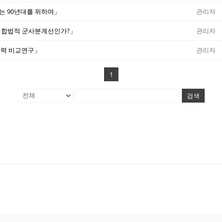
없는 90년대를 위하여」
관리자
’은 합법적 군사분계선인가?」
관리자
쟁능력 비교연구」
관리자
1
검색