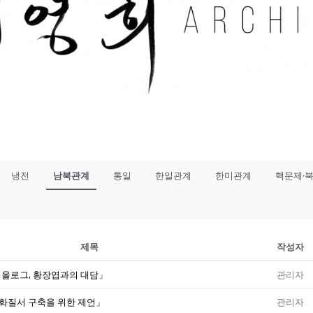
냉전
남북관계
통일
한일관계
한미관계
핵문제·
제목
작성자
 이데올로그, 황장엽과의 대담」
관리자
평화질서 구축을 위한 제언」
관리자