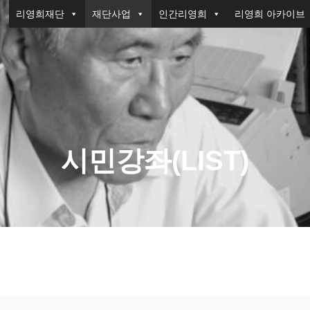
리영희재단
재단사업
인간리영희
리영희 아카이브
시민강좌(LIST)