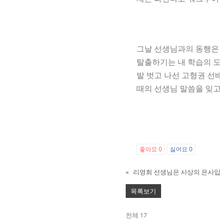
그날 선생님과의 동행은 
탈출하기는 내 학습의 도
발 벗고 나선 고형권 선
때의 선생님 말씀을 잊고
좋아요
0
싫어요
0
«
목록보기
전체 17