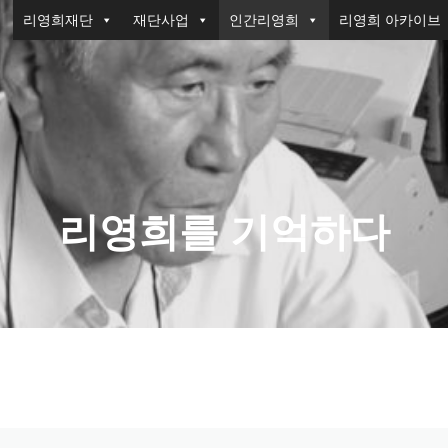
리영희재단
재단사업
인간리영희
리영희 아카이브
리영희를 기억하다