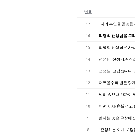
번호
17
"나의 부인을 존경합
16
리영희 선생님을 그리는 
15
리영희 선생님은 사상의
14
13
선생님, 고맙습니다. 선
12
11
멀리 있으나 가까이 있으
10
어떤 서사(序辭) / 고
9
8
"존경하는 아내" / 