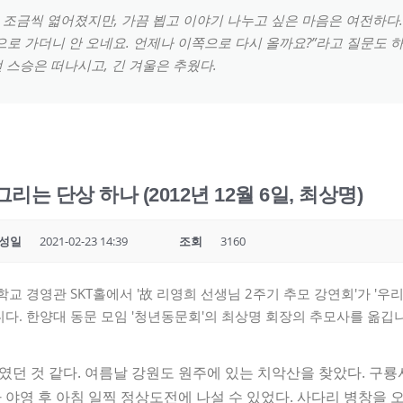
조금씩 엷어졌지만, 가끔 뵙고 이야기 나누고 싶은 마음은 여전하다.
으로 가더니 안 오네요. 언제나 이쪽으로 다시 올까요?”라고 질문도 하
 스승은 떠나시고, 긴 겨울은 추웠다.
는 단상 하나 (2012년 12월 6일, 최상명)
성일
2021-02-23 14:39
조회
3160
대학교 경영관 SKT홀에서 '故 리영희 선생님 2주기 추모 강연회'가 '
다. 한양대 동문 모임 '청년동문회'의 최상명 회장의 추모사를 옮깁
던 것 같다. 여름날 강원도 원주에 있는 치악산을 찾았다. 구룡
 야영 후 아침 일찍 정상도전에 나설 수 있었다. 사다리 병창을 오