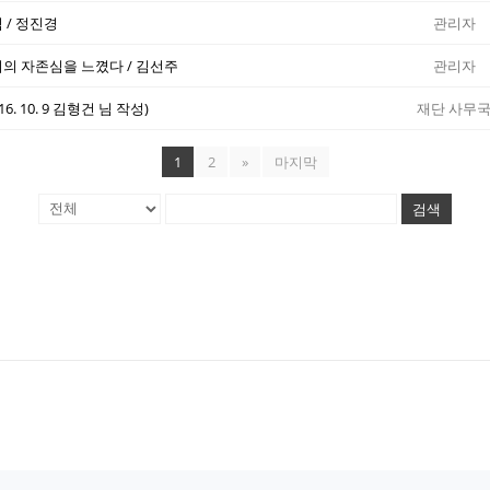
 / 정진경
관리자
의 자존심을 느꼈다 / 김선주
관리자
. 10. 9 김형건 님 작성)
재단 사무
1
2
»
마지막
검색