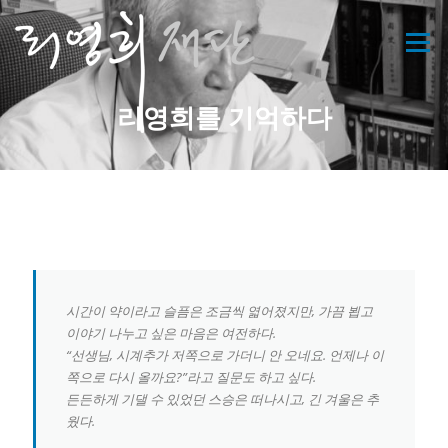
콘
텐
메뉴
츠
로
바
리영희를 기억하다
로
가
기
시간이 약이라고 슬픔은 조금씩 엷어졌지만, 가끔 뵙고
이야기 나누고 싶은 마음은 여전하다.
“선생님, 시계추가 저쪽으로 가더니 안 오네요. 언제나 이
쪽으로 다시 올까요?”라고 질문도 하고 싶다.
든든하게 기댈 수 있었던 스승은 떠나시고, 긴 겨울은 추
웠다.