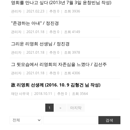
영희를 만나고 싶다 (2013년 7월 3일 윤창빈님 작성)
관리자
|
2021.02.23
|
추천 0
|
조회 3936
"존경하는 아내" / 정진경
관리자
|
2021.01.18
|
추천 0
|
조회 4149
그리운 리영희 선생님 / 정진경
관리자
|
2021.01.18
|
추천 0
|
조회 3978
그 뒷모습에서 리영희의 자존심을 느꼈다 / 김선주
관리자
|
2021.01.18
|
추천 0
|
조회 4306
故 리영희 선생께 (2016. 10. 9 김형건 님 작성)
재단 사무국
|
2018.10.11
|
추천 0
|
조회 3564
1
»
마지막
검색