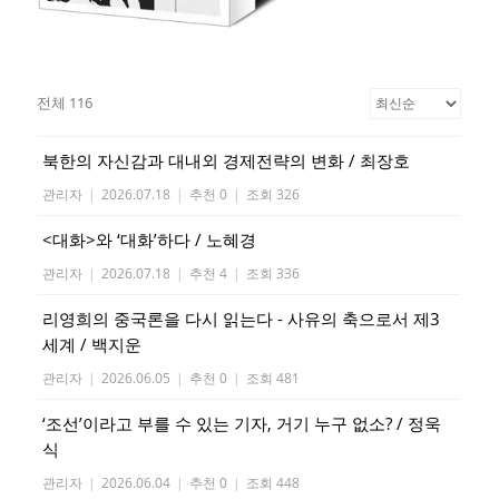
전체 116
북한의 자신감과 대내외 경제전략의 변화 / 최장호
관리자
|
2026.07.18
|
추천 0
|
조회 326
<대화>와 ‘대화’하다 / 노혜경
관리자
|
2026.07.18
|
추천 4
|
조회 336
리영희의 중국론을 다시 읽는다 - 사유의 축으로서 제3
세계 / 백지운
관리자
|
2026.06.05
|
추천 0
|
조회 481
‘조선’이라고 부를 수 있는 기자, 거기 누구 없소? / 정욱
식
관리자
|
2026.06.04
|
추천 0
|
조회 448