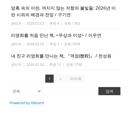
암흑 속의 이란, 꺼지지 않는 저항의 불빛들: 2026년 이
란 시위의 배경과 전망 / 구기연
관리자
|
2026.02.03
|
추천 4
|
조회 1343
리영희를 처음 만난 책, <우상과 이성> / 이우연
관리자
|
2026.02.02
|
추천 3
|
조회 1058
내 친구 리영희를 만나는 책, 『역정(歷程)』 / 전성원
관리자
|
2026.01.02
|
추천 12
|
조회 1790
1
»
마지막
검색
Powered by KBoard