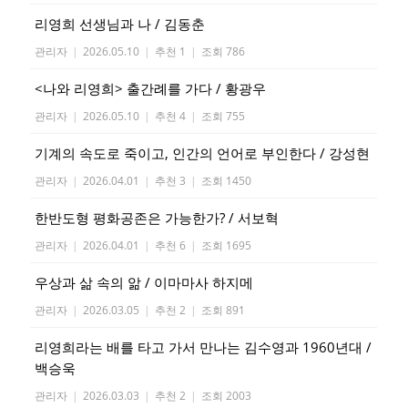
리영희 선생님과 나 / 김동춘
관리자
|
2026.05.10
|
추천 1
|
조회 786
<나와 리영희> 출간례를 가다 / 황광우
관리자
|
2026.05.10
|
추천 4
|
조회 755
기계의 속도로 죽이고, 인간의 언어로 부인한다 / 강성현
관리자
|
2026.04.01
|
추천 3
|
조회 1450
한반도형 평화공존은 가능한가? / 서보혁
관리자
|
2026.04.01
|
추천 6
|
조회 1695
우상과 삶 속의 앎 / 이마마사 하지메
관리자
|
2026.03.05
|
추천 2
|
조회 891
리영희라는 배를 타고 가서 만나는 김수영과 1960년대 /
백승욱
관리자
|
2026.03.03
|
추천 2
|
조회 2003