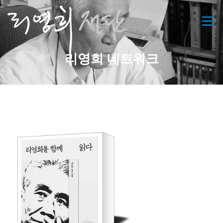
콘
텐
메뉴
츠
로
바
리영희 네트워크
로
가
기