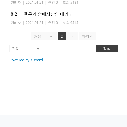
관리자
|
2021.01.21
|
추천 0
|
조회 5484
8-2. 「핵무기 숭배사상의 배리」
관리자
|
2021.01.21
|
추천 0
|
조회 6515
처음
«
2
»
마지막
검색
Powered by KBoard