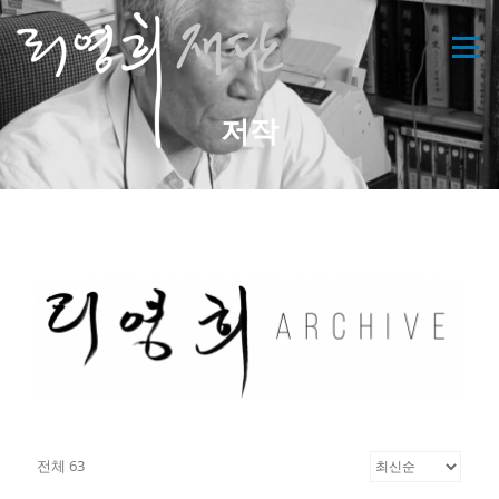
콘
텐
메뉴
츠
로
바
저작
로
가
기
전체 63