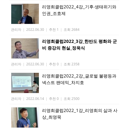
리영희클럽2022_4강_기후‧생태위기와
인권_조효제
관리자
|
2022.06.30
|
추천 1
|
조회 2684
리영희클럽2022_3강_한반도 평화와 군
비 증강의 현실_정욱식
관리자
|
2022.06.30
|
추천 0
|
조회 2358
리영희클럽2022_2강_글로벌 불평등과
넥스트 팬데믹_차지호
관리자
|
2022.06.14
|
추천 0
|
조회 2500
리영희클럽2022_1강_리영희의 삶과 사
상_최영묵