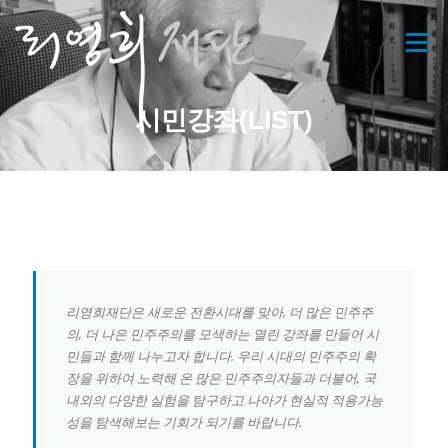
콘
텐
메뉴
츠
로
바
시민강좌(LIST)
로
가
기
리영희재단은 새로운 전환시대를 맞아, 더 많은 민주주
의, 더 나은 민주주의를 모색하는 열린 강좌를 만들어 시
민들과 함께 나누고자 합니다. 우리 시대의 민주주의 확
장을 위하여 노력해 온 많은 민주주의자들과 더불어, 국
내외의 다양한 실험을 탐구하고 나아가 현실적 적용가능
성을 탐색해보는 기회가 되기를 바랍니다.