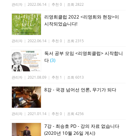
관리자
|
2022.06.14
|
추천 0
|
조회 2822
리영희클럽 2022 <리영희와 현장>이
시작되었습니다!
관리자
|
2022.06.14
|
추천 0
|
조회 2315
독서 공부 모임 <리영희클럽> 시작합니
다
(3)
관리자
|
2021.08.09
|
추천 1
|
조회 6013
8강 - 국경 넘어선 언론, 무기가 되다
관리자
|
2021.01.14
|
추천 0
|
조회 4256
7강 - 최승호 PD - 강의 자료 없습니다
(2020년 10월 26일 게시)