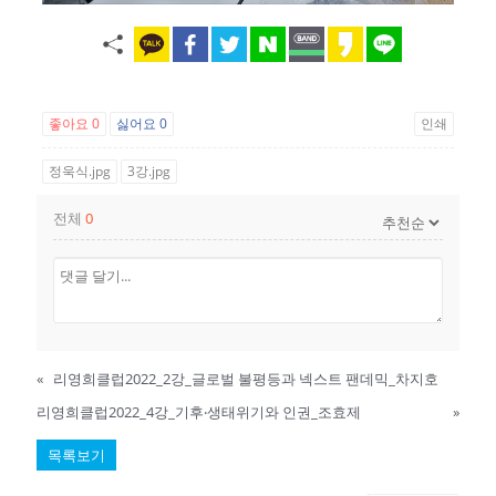
좋아요
0
싫어요
0
인쇄
정욱식.jpg
3강.jpg
전체
0
«
리영희클럽2022_2강_글로벌 불평등과 넥스트 팬데믹_차지호
리영희클럽2022_4강_기후‧생태위기와 인권_조효제
»
목록보기