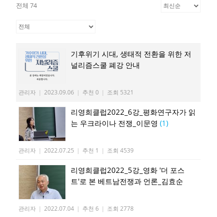
전체 74
기후위기 시대, 생태적 전환을 위한 저
널리즘스쿨 폐강 안내
관리자
|
2023.09.06
|
추천 0
|
조회 5321
리영희클럽2022_6강_평화연구자가 읽
는 우크라이나 전쟁_이문영
(1)
관리자
|
2022.07.25
|
추천 1
|
조회 4539
리영희클럽2022_5강_영화 '더 포스
트'로 본 베트남전쟁과 언론_김효순
관리자
|
2022.07.04
|
추천 6
|
조회 2778