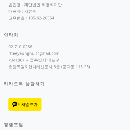
법인명 : 재단법인 리영희재단
대표자 : 김효순
고유번호 : 105-82-20554
연락처
02-710-0286
rheeyeunghui@gmail.com
<04186> 서울특별시 마포구
효창목길6 한겨레신문사 3층 (공덕동 116-25)
카카오톡 상담하기
청렴포털