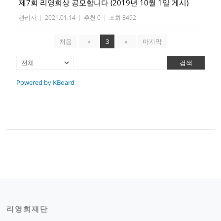
제7회 리영희상 공모합니다 (2019년 10월 1일 게시)
관리자
|
2021.01.14
|
추천 0
|
조회 3492
처음
«
3
»
마지막
검색
Powered by KBoard
리영희재단