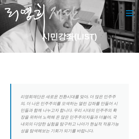
콘
텐
메뉴
츠
로
바
시민강좌(LIST)
로
가
기
리영희재단은 새로운 전환시대를 맞아, 더 많은 민주주
의, 더 나은 민주주의를 모색하는 열린 강좌를 만들어 시
민들과 함께 나누고자 합니다. 우리 시대의 민주주의 확
장을 위하여 노력해 온 많은 민주주의자들과 더불어, 국
내외의 다양한 실험을 탐구하고 나아가 현실적 적용가능
성을 탐색해보는 기회가 되기를 바랍니다.