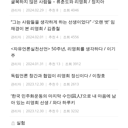
굴복하지 않은 사람들 – 류춘도와 리영희 / 정지아
관리자
|
2024.02.29
|
추천 8
|
조회 4046
“그는 사람들을 생각하게 하는 선생이었다” -‘오랜 벗’ 임
재경이 본 리영희 / 김종철
관리자
|
2024.02.01
|
추천 4
|
조회 4556
<자유언론실천선언> 50주년, 리영희를 생각하다 / 이기
주
관리자
|
2024.01.31
|
추천 13
|
조회 3912
독립언론 창간과 협업이 리영희 정신이다 / 이창호
관리자
|
2023.12.30
|
추천 0
|
조회 2613
‘한국 민주화운동의 마지막 수인(囚人)’으로 내 마음에 남
아 있는 리영희 선생 / 와다 하루키
관리자
|
2023.12.30
|
추천 0
|
조회 3232
실험