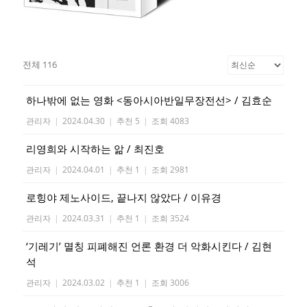
전체 116
하나밖에 없는 영화 <동아시아반일무장전선> / 김효순
관리자
|
2024.04.30
|
추천 5
|
조회 4083
리영희와 시작하는 앎 / 최진호
관리자
|
2024.04.01
|
추천 1
|
조회 2981
로힝야 제노사이드, 끝나지 않았다 / 이유경
관리자
|
2024.03.31
|
추천 1
|
조회 3524
‘기레기’ 멸칭 피폐해진 언론 환경 더 악화시킨다 / 김현
석
관리자
|
2024.03.02
|
추천 1
|
조회 3006