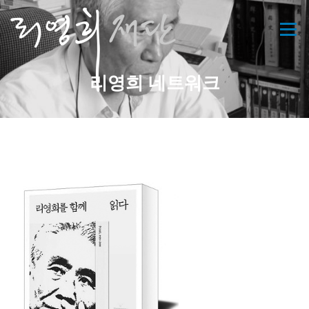
콘
텐
메뉴
츠
로
바
리영희 네트워크
로
가
기