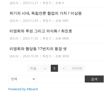
관리자
|
2023.12.21
|
추천 0
|
조회 4
위기의 시대, 독립언론 협업의 가치 / 이상원
관리자
|
2023.12.05
|
추천 0
|
조회 3481
리영희와 루쉰 그리고 의식화 / 최진호
관리자
|
2023.11.02
|
추천 3
|
조회 4866
리영희와 행당동 17번지의 풍경 셋
관리자
|
2023.10.30
|
추천 0
|
조회 3036
처음
«
5
»
마지막
검색
Powered by KBoard