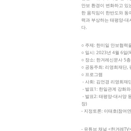
안보 환경이 변화하고 있
한 움직임이 한반도와 동
력과 부상하는 태평양-대
다.
○ 주제: 한미일 안보협력
○ 일시: 2023년 4월 6일(
○ 장소: 한겨레신문사 5
○ 공동주최: 리영희재단
○ 프로그램
- 사회: 김언경 리영희재
- 발표1: 한일관계 강화
- 발표2: 태평양-대서양
장)
- 지정토론: 이태호(참여
- 유튜브 채널 <한겨레T