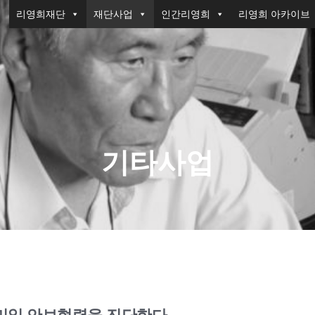
리영희재단
재단사업
인간리영희
리영희 아카이브
기타사업