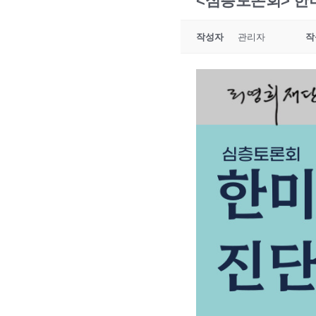
<심층토론회> 한
작성자
관리자
작