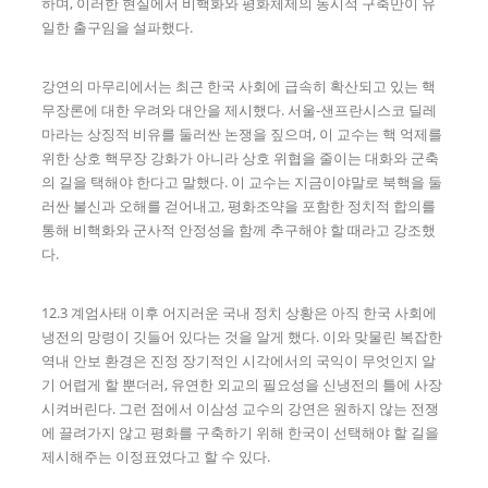
하며, 이러한 현실에서 비핵화와 평화체제의 동시적 구축만이 유
일한 출구임을 설파했다.
강연의 마무리에서는 최근 한국 사회에 급속히 확산되고 있는 핵
무장론에 대한 우려와 대안을 제시했다. 서울-샌프란시스코 딜레
마라는 상징적 비유를 둘러싼 논쟁을 짚으며, 이 교수는 핵 억제를
위한 상호 핵무장 강화가 아니라 상호 위협을 줄이는 대화와 군축
의 길을 택해야 한다고 말했다. 이 교수는 지금이야말로 북핵을 둘
러싼 불신과 오해를 걷어내고, 평화조약을 포함한 정치적 합의를
통해 비핵화와 군사적 안정성을 함께 추구해야 할 때라고 강조했
다.
12.3 계엄사태 이후 어지러운 국내 정치 상황은 아직 한국 사회에
냉전의 망령이 깃들어 있다는 것을 알게 했다. 이와 맞물린 복잡한
역내 안보 환경은 진정 장기적인 시각에서의 국익이 무엇인지 알
기 어렵게 할 뿐더러, 유연한 외교의 필요성을 신냉전의 틀에 사장
시켜버린다. 그런 점에서 이삼성 교수의 강연은 원하지 않는 전쟁
에 끌려가지 않고 평화를 구축하기 위해 한국이 선택해야 할 길을
제시해주는 이정표였다고 할 수 있다.