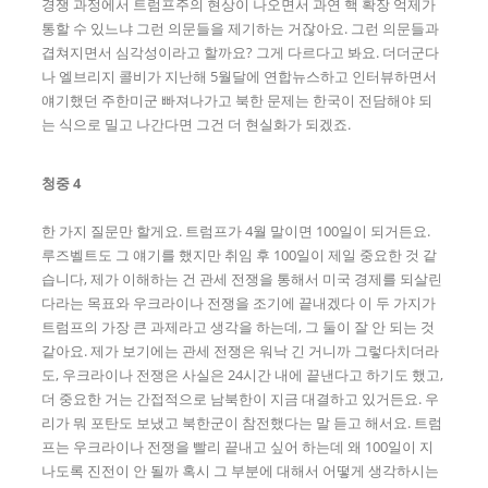
경쟁 과정에서 트럼프주의 현상이 나오면서 과연 핵 확장 억제가
통할 수 있느냐 그런 의문들을 제기하는 거잖아요. 그런 의문들과
겹쳐지면서 심각성이라고 할까요? 그게 다르다고 봐요. 더더군다
나 엘브리지 콜비가 지난해 5월달에 연합뉴스하고 인터뷰하면서
얘기했던 주한미군 빠져나가고 북한 문제는 한국이 전담해야 되
는 식으로 밀고 나간다면 그건 더 현실화가 되겠죠.
청중 4
한 가지 질문만 할게요. 트럼프가 4월 말이면 100일이 되거든요.
루즈벨트도 그 얘기를 했지만 취임 후 100일이 제일 중요한 것 같
습니다, 제가 이해하는 건 관세 전쟁을 통해서 미국 경제를 되살린
다라는 목표와 우크라이나 전쟁을 조기에 끝내겠다 이 두 가지가
트럼프의 가장 큰 과제라고 생각을 하는데, 그 둘이 잘 안 되는 것
같아요. 제가 보기에는 관세 전쟁은 워낙 긴 거니까 그렇다치더라
도, 우크라이나 전쟁은 사실은 24시간 내에 끝낸다고 하기도 했고,
더 중요한 거는 간접적으로 남북한이 지금 대결하고 있거든요. 우
리가 뭐 포탄도 보냈고 북한군이 참전했다는 말 듣고 해서요. 트럼
프는 우크라이나 전쟁을 빨리 끝내고 싶어 하는데 왜 100일이 지
나도록 진전이 안 될까 혹시 그 부분에 대해서 어떻게 생각하시는