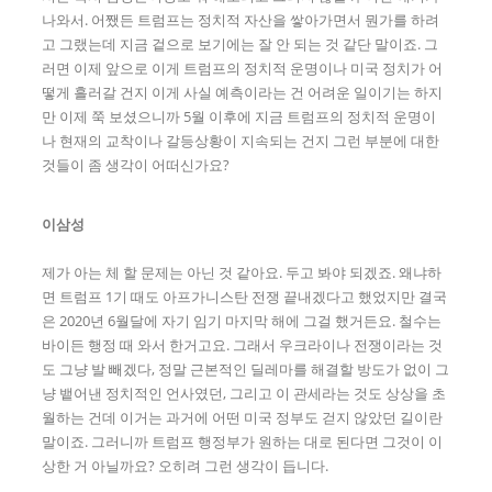
나와서. 어쨌든 트럼프는 정치적 자산을 쌓아가면서 뭔가를 하려
고 그랬는데 지금 겉으로 보기에는 잘 안 되는 것 같단 말이죠. 그
러면 이제 앞으로 이게 트럼프의 정치적 운명이나 미국 정치가 어
떻게 흘러갈 건지 이게 사실 예측이라는 건 어려운 일이기는 하지
만 이제 쭉 보셨으니까 5월 이후에 지금 트럼프의 정치적 운명이
나 현재의 교착이나 갈등상황이 지속되는 건지 그런 부분에 대한
것들이 좀 생각이 어떠신가요?
이삼성
제가 아는 체 할 문제는 아닌 것 같아요. 두고 봐야 되겠죠. 왜냐하
면 트럼프 1기 때도 아프가니스탄 전쟁 끝내겠다고 했었지만 결국
은 2020년 6월달에 자기 임기 마지막 해에 그걸 했거든요. 철수는
바이든 행정 때 와서 한거고요. 그래서 우크라이나 전쟁이라는 것
도 그냥 발 빼겠다, 정말 근본적인 딜레마를 해결할 방도가 없이 그
냥 뱉어낸 정치적인 언사였던, 그리고 이 관세라는 것도 상상을 초
월하는 건데 이거는 과거에 어떤 미국 정부도 걷지 않았던 길이란
말이죠. 그러니까 트럼프 행정부가 원하는 대로 된다면 그것이 이
상한 거 아닐까요? 오히려 그런 생각이 듭니다.