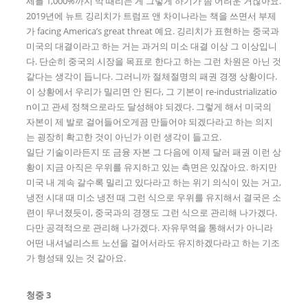
세를 1,000%까지 막 때리는 게 그렇게 하기가 좀 어려운 거잖아요.
2019년에 뉴트 깅리치가 트럼프 앤 차이나라는 책을 쓰면서 부제
가 facing America’s great threat 예요. 깅리치가 표현하는 중국과
미국의 대결이라고 하는 거는 과거의 미소 대결 이상 그 이상입니
다. 단순히 중국의 시장을 목표로 한다고 하는 그런 차원은 아닌 것
같다는 생각이 듭니다. 그러니까 절체절명의 패권 경쟁 상황이다.
이 상황에서 우리가 밀리면 안 된다, 그 기본이 re-industrializatio
n이고 관세 정책으로라도 달성해야 되겠다. 그렇게 해서 미국의
자본이 제 발로 걸어들어오게끔 만들어야 되겠다라고 하는 의지
는 굉장히 확고한 것이 아닌가 이런 생각이 들고요.
일단 기술이라든지 또 금융 자본 그 다음에 이제 달러 패권 이런 상
황이 지금 아직은 우위를 유지하고 있는 측면은 있잖아요. 하지만
미국 내 계속 갈수록 밀리고 있다라고 하는 위기 의식이 있는 거고,
냉전 시대 때 미소 냉전 때 그런 식으로 우위를 유지해서 결국은 소
련이 무너졌듯이, 중국과의 경쟁도 그런 식으로 관리해 나가겠다.
다만 공격적으로 관리해 나가겠다. 자유무역을 통해서가 아니라
어떤 내셔널리스트 노선을 걸어서라도 유지하겠다라고 하는 기조
가 형성돼 있는 것 같아요.
청중 3