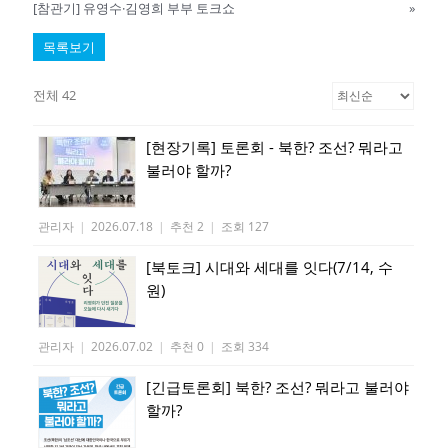
[참관기] 유영수·김영희 부부 토크쇼
»
목록보기
전체 42
[현장기록] 토론회 - 북한? 조선? 뭐라고
불러야 할까?
관리자
|
2026.07.18
|
추천 2
|
조회 127
[북토크] 시대와 세대를 잇다(7/14, 수
원)
관리자
|
2026.07.02
|
추천 0
|
조회 334
[긴급토론회] 북한? 조선? 뭐라고 불러야
할까?