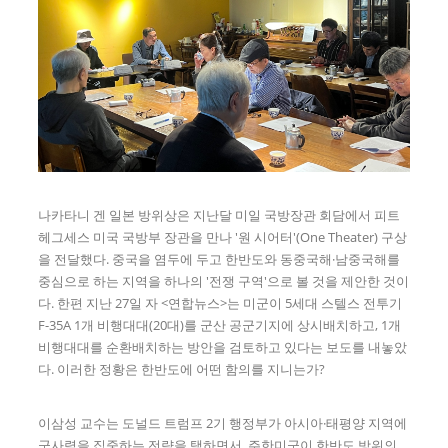
나카타니 겐 일본 방위상은 지난달 미일 국방장관 회담에서 피트
헤그세스 미국 국방부 장관을 만나 '원 시어터'(One Theater) 구상
을 전달했다. 중국을 염두에 두고 한반도와 동중국해·남중국해를
중심으로 하는 지역을 하나의 '전쟁 구역'으로 볼 것을 제안한 것이
다. 한편 지난 27일 자 <연합뉴스>는 미군이 5세대 스텔스 전투기
F-35A 1개 비행대대(20대)를 군산 공군기지에 상시배치하고, 1개
비행대대를 순환배치하는 방안을 검토하고 있다는 보도를 내놓았
다. 이러한 정황은 한반도에 어떤 함의를 지니는가?
이삼성 교수는 도널드 트럼프 2기 행정부가 아시아·태평양 지역에
군사력을 집중하는 전략을 택하면서, 주한미군이 한반도 방위의