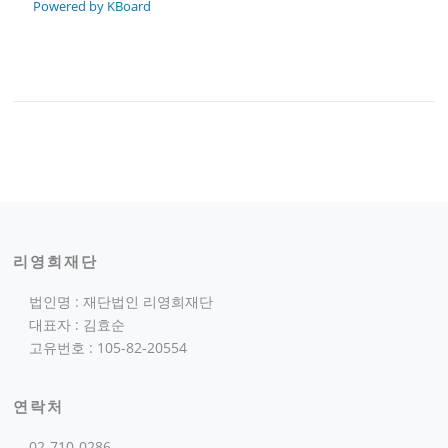
Powered by KBoard
리영희재단
법인명 : 재단법인 리영희재단
대표자 : 김효순
고유번호 : 105-82-20554
연락처
02-710-0286