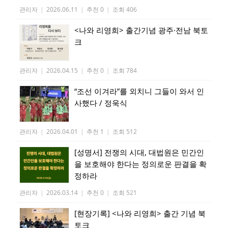
관리자
|
2026.06.11
|
추천 0
|
조회 406
<나와 리영희> 출간기념 광주·전남 북토
크
관리자
|
2026.04.15
|
추천 0
|
조회 784
“조선 이겨라”를 외치니 그들이 와서 인
사했다 / 정욱식
관리자
|
2026.04.01
|
추천 1
|
조회 512
[성명서] 전쟁의 시대, 대법원은 민간인
을 보호해야 한다는 정의로운 판결을 확
정하라
관리자
|
2026.03.14
|
추천 0
|
조회 521
[현장기록] <나와 리영희> 출간 기념 북
토크