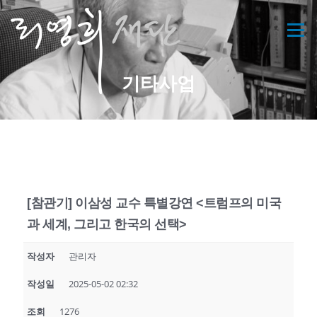
콘
텐
메뉴
츠
로
바
기타사업
로
가
기
[참관기] 이삼성 교수 특별강연 <트럼프의 미국
과 세계, 그리고 한국의 선택>
작성자
관리자
작성일
2025-05-02 02:32
조회
1276