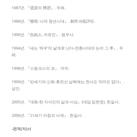
1987년. 『逆說의 辨證』. 두레.
1988년. 『歷程: 나의 청년시대』. 創作과批評社.
1990년. 『自由人, 자유인』. 범우사.
1994년. 『새는 ‘좌우’의 날개로 난다-전환시대의 논리 그 후』. 두
레.
1998년. 『스핑크스의 코』. 까치.
1999년. 『반세기의 신화-휴전선 남북에는 천사도 악마도 없다』.
삼인.
2005년. 『대화-한 지식인의 삶과 사상』(대담 임헌영). 한길사.
2006년. 『21세기 아침의 사색』. 한길사.
-편역(저)서