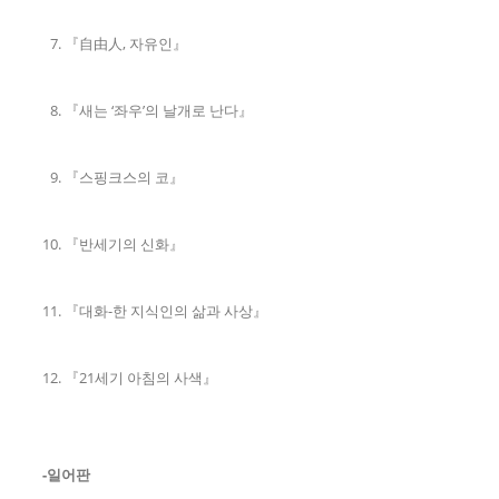
『自由人, 자유인』
『새는 ‘좌우’의 날개로 난다』
『스핑크스의 코』
『반세기의 신화』
『대화-한 지식인의 삶과 사상』
『21세기 아침의 사색』
-일어판