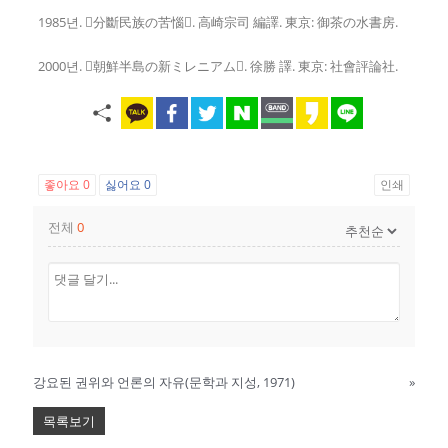
1985년. 󰡔分斷民族の苦惱󰡕. 高崎宗司 編譯. 東京: 御茶の水書房.
2000년. 󰡔朝鮮半島の新ミレニアム󰡕. 徐勝 譯. 東京: 社會評論社.
좋아요
0
싫어요
0
인쇄
전체
0
강요된 권위와 언론의 자유(문학과 지성, 1971)
»
목록보기