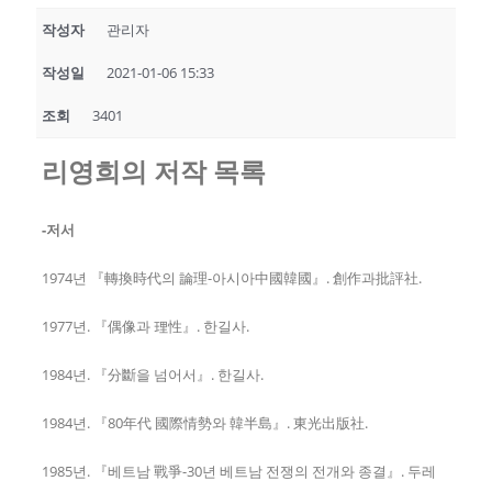
작성자
관리자
작성일
2021-01-06 15:33
조회
3401
리영희의 저작 목록
-저서
1974년 『轉換時代의 論理-아시아中國韓國』. 創作과批評社.
1977년. 『偶像과 理性』. 한길사.
1984년. 『分斷을 넘어서』. 한길사.
1984년. 『80年代 國際情勢와 韓半島』. 東光出版社.
1985년. 『베트남 戰爭-30년 베트남 전쟁의 전개와 종결』. 두레