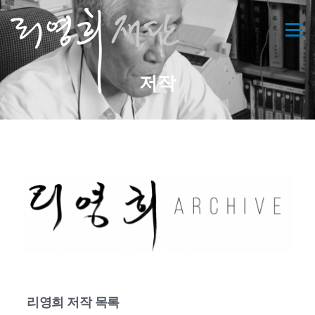
콘
텐
메뉴
츠
로
바
저작
로
가
기
리영희 저작 목록