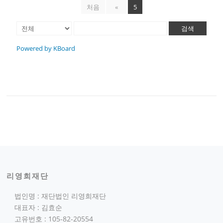
처음
«
5
검색
Powered by KBoard
리영희재단
법인명 : 재단법인 리영희재단
대표자 : 김효순
고유번호 : 105-82-20554