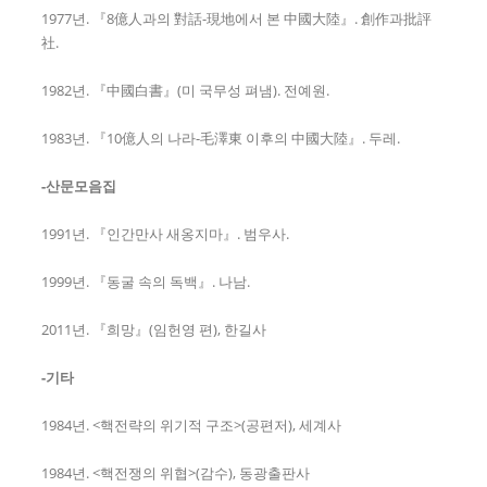
1977년. 『8億人과의 對話-現地에서 본 中國大陸』. 創作과批評
社.
1982년. 『中國白書』(미 국무성 펴냄). 전예원.
1983년. 『10億人의 나라-毛澤東 이후의 中國大陸』. 두레.
-산문모음집
1991년. 『인간만사 새옹지마』. 범우사.
1999년. 『동굴 속의 독백』. 나남.
2011년. 『희망』(임헌영 편), 한길사
-기타
1984년. <핵전략의 위기적 구조>(공편저), 세계사
1984년. <핵전쟁의 위협>(감수), 동광출판사