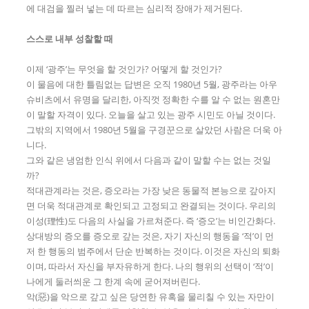
에 대검을 찔러 넣는 데 따르는 심리적 장애가 제거된다.
스스로 내부 성찰할 때
이제 ‘광주’는 무엇을 할 것인가? 어떻게 할 것인가?
이 물음에 대한 틀림없는 답변은 오직 1980년 5월, 광주라는 아우
슈비츠에서 유명을 달리한, 아직껏 정확한 수를 알 수 없는 원혼만
이 말할 자격이 있다. 오늘을 살고 있는 광주 시민도 아닐 것이다.
그밖의 지역에서 1980년 5월을 구경꾼으로 살았던 사람은 더욱 아
니다.
그와 같은 냉엄한 인식 위에서 다음과 같이 말할 수는 없는 것일
까?
적대관계라는 것은, 증오라는 가장 낮은 동물적 본능으로 갚아지
면 더욱 적대관계로 확인되고 고정되고 완결되는 것이다. 우리의
이성(理性)도 다음의 사실을 가르쳐준다. 즉 ‘증오’는 비인간화다.
상대방의 증오를 증오로 갚는 것은, 자기 자신의 행동을 ‘적’이 먼
저 한 행동의 범주에서 단순 반복하는 것이다. 이것은 자신의 퇴화
이며, 따라서 자신을 부자유하게 한다. 나의 행위의 선택이 ‘적’이
나에게 둘러씌운 그 한계 속에 굳어져버린다.
악(惡)을 악으로 갚고 싶은 당연한 유혹을 물리칠 수 있는 자만이