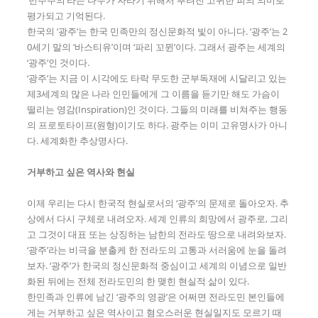
평가되고 기억된다.
한국의 ‘광주’는 한국 민족만의 정신문화적 빛이 아니다. ‘광주’는 2
0세기 말의 ‘바스티유’이며 ‘파리 꼬뮌’이다. 그래서 광주는 세계의
‘광주’인 것이다.
‘광주’는 지금 이 시각에도 타락 무도한 군부독재에 시달리고 있는
제3세계의 많은 나라 인민들에게 그 이름을 듣기만 해도 가슴이
떨리는 영감(Inspiration)인 것이다. 그들의 미래를 비쳐주는 행동
의 프로토타이프(원형)이기도 하다. 광주는 이미 고유명사가 아니
다. 세계화한 추상명사다.
거부하고 싶은 역사와 현실
이제 우리는 다시 한국적 현실로서의 ‘광주’의 문제로 돌아오자. 추
상에서 다시 구체로 내려오자. 세계 인류의 희망에서 광주로, 그리
고 그것이 대표 또는 상징하는 남한의 전라도 땅으로 내려와보자.
‘광주’라는 비극을 분출케 한 전라도의 고통과 서러움에 눈을 돌려
보자. ‘광주’가 한국의 정신문화적 중심이고 세계의 이념으로 일반
화된 뒤에는 전체 전라도민의 한 맺힌 현실적 삶이 있다.
한민족과 인류에 남긴 ‘광주의 영광’은 어쩌면 전라도민 본인들에
게는 거부하고 싶은 역사이고 혐오스러운 현실일지도 모르기 때