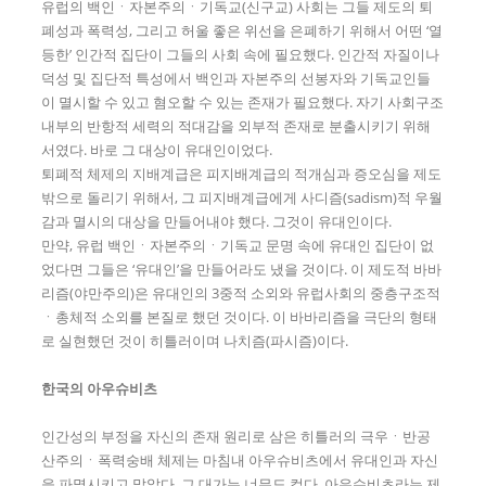
유럽의 백인ㆍ자본주의ㆍ기독교(신구교) 사회는 그들 제도의 퇴
폐성과 폭력성, 그리고 허울 좋은 위선을 은폐하기 위해서 어떤 ‘열
등한’ 인간적 집단이 그들의 사회 속에 필요했다. 인간적 자질이나
덕성 및 집단적 특성에서 백인과 자본주의 선봉자와 기독교인들
이 멸시할 수 있고 혐오할 수 있는 존재가 필요했다. 자기 사회구조
내부의 반항적 세력의 적대감을 외부적 존재로 분출시키기 위해
서였다. 바로 그 대상이 유대인이었다.
퇴폐적 체제의 지배계급은 피지배계급의 적개심과 증오심을 제도
밖으로 돌리기 위해서, 그 피지배계급에게 사디즘(sadism)적 우월
감과 멸시의 대상을 만들어내야 했다. 그것이 유대인이다.
만약, 유럽 백인ㆍ자본주의ㆍ기독교 문명 속에 유대인 집단이 없
었다면 그들은 ‘유대인’을 만들어라도 냈을 것이다. 이 제도적 바바
리즘(야만주의)은 유대인의 3중적 소외와 유럽사회의 중층구조적
ㆍ총체적 소외를 본질로 했던 것이다. 이 바바리즘을 극단의 형태
로 실현했던 것이 히틀러이며 나치즘(파시즘)이다.
한국의 아우슈비츠
인간성의 부정을 자신의 존재 원리로 삼은 히틀러의 극우ㆍ반공
산주의ㆍ폭력숭배 체제는 마침내 아우슈비츠에서 유대인과 자신
을 파멸시키고 말았다. 그 대가는 너무도 컸다. 아우슈비츠라는 제