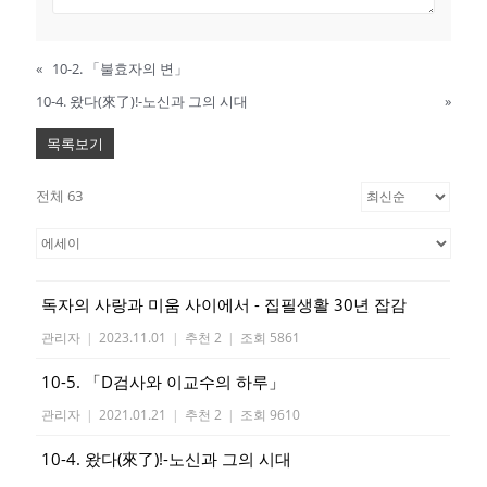
«
10-2. 「불효자의 변」
10-4. 왔다(來了)!-노신과 그의 시대
»
목록보기
전체 63
독자의 사랑과 미움 사이에서 - 집필생활 30년 잡감
관리자
|
2023.11.01
|
추천 2
|
조회 5861
10-5. 「D검사와 이교수의 하루」
관리자
|
2021.01.21
|
추천 2
|
조회 9610
10-4. 왔다(來了)!-노신과 그의 시대