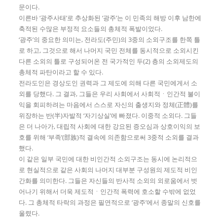
문이다.
이른바 ‘광주사태’로 추상화된 ‘광주’는 이 민족의 해방 이후 남한에
축적된 수많은 부정적 요소들의 총체적 폭발이었다.
‘광주’의 중요한 의미는, 전라도(주민)의 3중의 소외구조를 한쪽 틀
로 하고, 그것으로 해서 나머지 국민 전체를 동시적으로 소외시킨
다른 소외의 틀로 구성되어온 전 국가적인 두(2) 층의 소외제도의
총체적 파탄이라고 할 수 있다.
전라도인은 경상도인 권력과 그 제도에 의해 다른 국민에게서 소
외를 당했다. 그 결과, 그들은 우리 사회에서 사회적ㆍ인간적 불이
익을 회피하려는 마음에서 스스로 자신의 출생지와 정체(正體)를
위장하는 반(半)자발적 ‘자기상실’에 빠졌다. 이중적 소외다. 그들
은 더 나아가, 대립적 사회에 대한 강요된 증오심과 상호이익의 보
호를 위해 ‘부족’(部族)적 결속에 의존함으로써 3중적 소외를 결과
했다.
이 같은 일부 국민에 대한 비인간적 소외구조는 동시에 논리적으
로 현실적으로 같은 사회의 나머지 대부분 구성원의 제도적 비인
간화를 의미한다. 그들은 자신들의 반사적 소외의 외로움에서 벗
어나기 위해서 더욱 제도적ㆍ인간적 폭력에 호소할 수밖에 없었
다. 그 총체적 타락의 과정은 필연적으로 ‘광주’에서 종말의 신호를
울렸다.