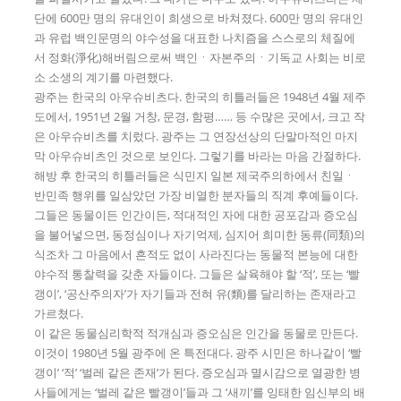
단에 600만 명의 유대인이 희생으로 바쳐졌다. 600만 명의 유대인
과 유럽 백인문명의 야수성을 대표한 나치즘을 스스로의 체질에
서 정화(淨化)해버림으로써 백인ㆍ자본주의ㆍ기독교 사회는 비로
소 소생의 계기를 마련했다.
광주는 한국의 아우슈비츠다. 한국의 히틀러들은 1948년 4월 제주
도에서, 1951년 2월 거창, 문경, 함평…… 등 수많은 곳에서, 크고 작
은 아우슈비츠를 치렀다. 광주는 그 연장선상의 단말마적인 마지
막 아우슈비츠인 것으로 보인다. 그렇기를 바라는 마음 간절하다.
해방 후 한국의 히틀러들은 식민지 일본 제국주의하에서 친일ㆍ
반민족 행위를 일삼았던 가장 비열한 분자들의 직계 후예들이다.
그들은 동물이든 인간이든, 적대적인 자에 대한 공포감과 증오심
을 불어넣으면, 동정심이나 자기억제, 심지어 희미한 동류(同類)의
식조차 그 마음에서 흔적도 없이 사라진다는 동물적 본능에 대한
야수적 통찰력을 갖춘 자들이다. 그들은 살육해야 할 ‘적’, 또는 ‘빨
갱이’, ‘공산주의자’가 자기들과 전혀 유(類)를 달리하는 존재라고
가르쳤다.
이 같은 동물심리학적 적개심과 증오심은 인간을 동물로 만든다.
이것이 1980년 5월 광주에 온 특전대다. 광주 시민은 하나같이 ‘빨
갱이’ ‘적’ ‘벌레 같은 존재’가 된다. 증오심과 멸시감으로 열광한 병
사들에게는 ‘벌레 같은 빨갱이’들과 그 ‘새끼’를 잉태한 임신부의 배