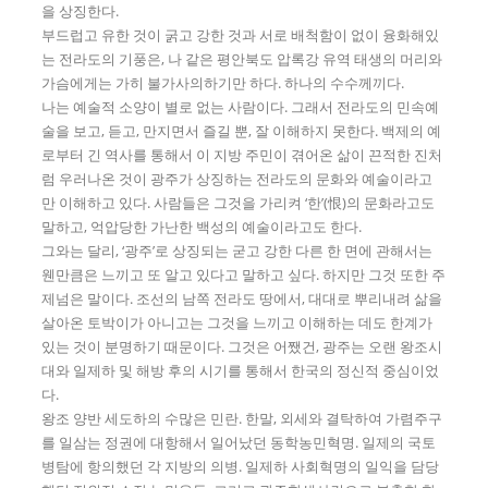
을 상징한다.
부드럽고 유한 것이 굵고 강한 것과 서로 배척함이 없이 융화해있
는 전라도의 기풍은, 나 같은 평안북도 압록강 유역 태생의 머리와
가슴에게는 가히 불가사의하기만 하다. 하나의 수수께끼다.
나는 예술적 소양이 별로 없는 사람이다. 그래서 전라도의 민속예
술을 보고, 듣고, 만지면서 즐길 뿐, 잘 이해하지 못한다. 백제의 예
로부터 긴 역사를 통해서 이 지방 주민이 겪어온 삶이 끈적한 진처
럼 우러나온 것이 광주가 상징하는 전라도의 문화와 예술이라고
만 이해하고 있다. 사람들은 그것을 가리켜 ‘한’(恨)의 문화라고도
말하고, 억압당한 가난한 백성의 예술이라고도 한다.
그와는 달리, ‘광주’로 상징되는 굳고 강한 다른 한 면에 관해서는
웬만큼은 느끼고 또 알고 있다고 말하고 싶다. 하지만 그것 또한 주
제넘은 말이다. 조선의 남쪽 전라도 땅에서, 대대로 뿌리내려 삶을
살아온 토박이가 아니고는 그것을 느끼고 이해하는 데도 한계가
있는 것이 분명하기 때문이다. 그것은 어쨌건, 광주는 오랜 왕조시
대와 일제하 및 해방 후의 시기를 통해서 한국의 정신적 중심이었
다.
왕조 양반 세도하의 수많은 민란. 한말, 외세와 결탁하여 가렴주구
를 일삼는 정권에 대항해서 일어났던 동학농민혁명. 일제의 국토
병탐에 항의했던 각 지방의 의병. 일제하 사회혁명의 일익을 담당