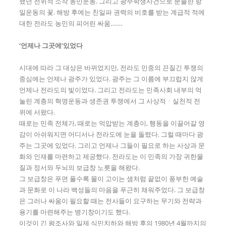
했던 전위적 소작 농민운동. 그리고 광주학생사건으로 분출한 항
일운동의 꽃. 해방 후에는 친일파 권력의 비호를 받는 계급적 적에
대한 전라도 농민의 피어린 싸움…….
‘
언제나 그곳에
’
있었다
시대에 따라 그 대상은 바뀌었지만, 전라도 민중의 끈질긴 투쟁의
중심에는 언제나 광주가 있었다. 광주는 그 이름에 부끄럽지 않게
언제나 전라도의 빛이었다. 그리고 전라도는 민족사회 내부의 억
눌린 계층의 혁명운동과 생존권 투쟁에서 그 사상적ㆍ실천적 전
위에 서왔다.
때로는 민족 전체가, 때로는 억압받는 계층이, 행동을 이끌어갈 영
감이 아쉬워지면 어디서나 전라도에 눈을 돌렸다. 그럴 때마다 광
주는 그곳에 있었다. 그리고 언제나 그들이 필요로 하는 사상과 문
화와 인재를 마련하고 제공했다. 전라도는 이 민족의 가장 귀한물
질과 정서와 두뇌의 보급창 노릇을 해왔다.
그 보급창은 푸면 풀수록 물이 고이는 샘처럼 끝없이 풍부한 예술
과 문화로 이 나라 백성들의 마음을 푸근히 채워주었다. 그 보급창
은 그러나 싸움이 필요할 때는 전사들이 요구하는 무기와 전략과
용기를 마련해주는 병기창이기도 했다.
이것이 긴 왕조사와 일제 식민치하와 해방 후의 1980년 4월까지의