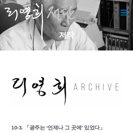
콘
텐
메뉴
츠
로
바
저작
로
가
기
10-3. 「광주는 ‘언제나 그 곳에’ 있었다」