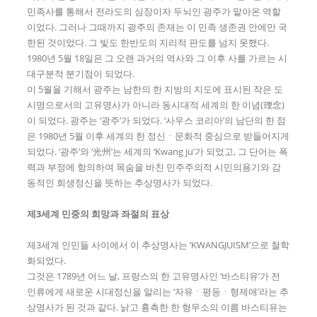
민족사를 통해서 전라도의 심장이자 두뇌인 광주가 맡아온 역할
이었다. 그러나 그때까지 광주의 존재는 이 민족 생존권 안에만 국
한된 것이었다. 그 빛도 한반도의 지리적 판도를 넘지 못했다.
1980년 5월 18일은 그 오랜 과거의 역사와 그 이후 사를 가르는 시
대구분적 분기점이 되었다.
이 5월을 기해서 광주는 남한의 한 지방의 지도에 표시된 작은 도
시명으로서의 고유명사가 아니라 동시대적 세계의 한 이념(理念)
이 되었다. 광주는 ‘광주’가 되었다. ‘사우스 코리아’의 남단의 한 점
은 1980년 5월 이후 세계의 한 정신ㆍ문화적 중심으로 받들어지게
되었다. ‘광주’와 ‘光州’는 세계의 ‘Kwang ju’가 되었고, 그 단어는 폭
력과 부정에 항의하여 목숨을 바친 민주주의적 시민의용기와 감
동적인 희생정신을 뜻하는 추상명사가 되었다.
제
3
세계 민중의 희망과 좌절의 표상
제3세계 인민들 사이에서 이 추상명사는 ‘KWANGJUISM’으로 철학
화되었다.
그것은 1789년 어느 날, 프랑스의 한 고유명사인 ‘바스티유’가 전
인류에게 새로운 시대정신을 알리는 ‘자유ㆍ평등ㆍ형제애’라는 추
상명사가 된 것과 같다. 낡고 흉측한 한 형무소의 이름 바스티유는