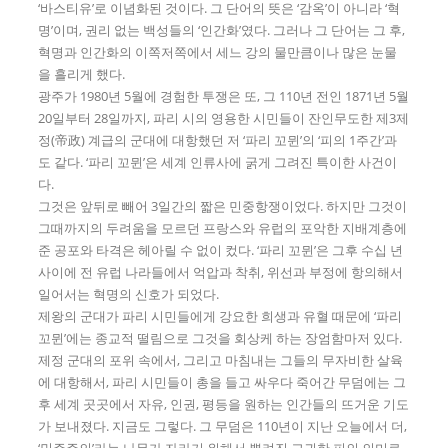
‘바스티유’로 이념화된 것이다. 그 단어의 뜻은 ‘감옥’이 아니라 ‘혁
명’이며, 권리 없는 백성들의 ‘인간화’였다. 그러나 그 단어는 그 후,
혁명과 인간화의 이쪽저쪽에서 세느 강의 물만큼이나 많은 눈물
을 흘리게 했다.
광주가 1980년 5월에 경험한 투쟁은 또, 그 110년 전인 1871년 5월
20일부터 28일까지, 파리 시의 영용한 시민들이 잔인무도한 제3제
정(帝政) 계급의 군대에 대항했던 저 ‘파리 꼬뮌’의 ‘피의 1주간’과
도 같다. ‘파리 꼬뮌’은 세계 인류사에 굵게 그려진 특이한 사건이
다.
그것은 앞뒤로 빼어 3일간의 짧은 민중항쟁이었다. 하지만 그것이
그때까지의 두려움을 모르던 프랑스와 유럽의 포악한 지배계층에
준 공포와 타격은 헤아릴 수 없이 컸다. ‘파리 꼬뮌’은 그후 수십 년
사이에 전 유럽 나라들에서 억압과 착취, 위선과 부정에 항의해서
일어서는 혁명의 신호가 되었다.
제왕의 군대가 파리 시민들에게 강요한 희생과 유혈 때문에 ‘파리
꼬뮌’에는 종교적 떨림으로 그것을 회상케 하는 장엄함마저 있다.
제정 군대의 포위 속에서, 그리고 마침내는 그들의 무자비한 살육
에 대항해서, 파리 시민들이 총을 들고 싸우다 죽어간 무덤에는 그
후 세계 곳곳에서 자유, 인권, 평등을 원하는 인간들의 뜨거운 기도
가 보내졌다. 지금도 그렇다. 그 무덤은 110년이 지난 오늘에서 더,
‘민주주의’라는 나무가 자라기 위해서 뿌려진 고귀한 피의 의미로