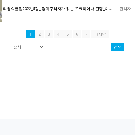
리영희클럽2022_6강_ 평화주의자가 읽는 우크라이나 전쟁_이문영 1부 영상
관리자
1
2
3
4
5
6
»
마지막
검색