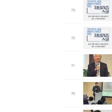
73
72
71
70