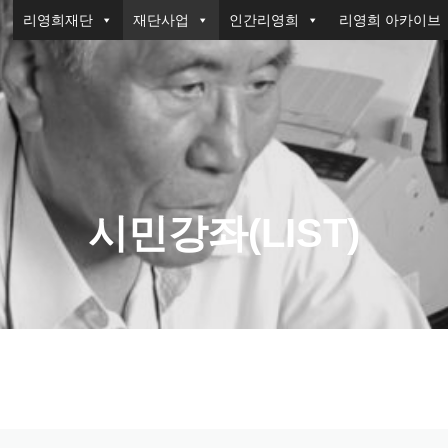
리영희재단
재단사업
인간리영희
리영희 아카이브
시민강좌(LIST)