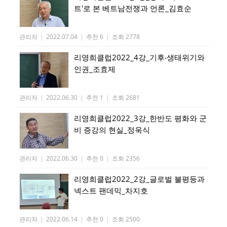
트'로 본 베트남전쟁과 언론_김효순
관리자
|
2022.07.04
|
추천 6
|
조회 2778
리영희클럽2022_4강_기후‧생태위기와
인권_조효제
관리자
|
2022.06.30
|
추천 1
|
조회 2681
리영희클럽2022_3강_한반도 평화와 군
비 증강의 현실_정욱식
관리자
|
2022.06.30
|
추천 0
|
조회 2356
리영희클럽2022_2강_글로벌 불평등과
넥스트 팬데믹_차지호
관리자
|
2022.06.14
|
추천 0
|
조회 2500