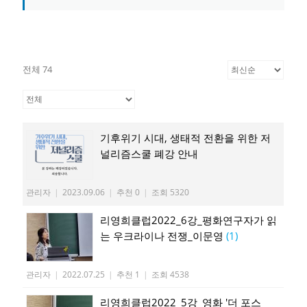
전체 74
기후위기 시대, 생태적 전환을 위한 저
널리즘스쿨 폐강 안내
관리자
|
2023.09.06
|
추천 0
|
조회 5320
리영희클럽2022_6강_평화연구자가 읽
는 우크라이나 전쟁_이문영
(1)
관리자
|
2022.07.25
|
추천 1
|
조회 4538
리영희클럽2022_5강_영화 '더 포스