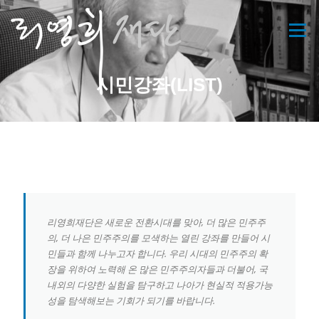
콘
텐
메뉴
츠
로
바
시민강좌(LIST)
로
가
기
리영희재단은 새로운 전환시대를 맞아, 더 많은 민주주
의, 더 나은 민주주의를 모색하는 열린 강좌를 만들어 시
민들과 함께 나누고자 합니다. 우리 시대의 민주주의 확
장을 위하여 노력해 온 많은 민주주의자들과 더불어, 국
내외의 다양한 실험을 탐구하고 나아가 현실적 적용가능
성을 탐색해보는 기회가 되기를 바랍니다.