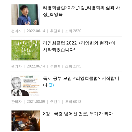
리영희클럽2022_1강_리영희의 삶과 사
상_최영묵
관리자
|
2022.06.14
|
추천 0
|
조회 2820
리영희클럽 2022 <리영희와 현장>이
시작되었습니다!
관리자
|
2022.06.14
|
추천 0
|
조회 2315
독서 공부 모임 <리영희클럽> 시작합니
다
(3)
관리자
|
2021.08.09
|
추천 1
|
조회 6012
8강 - 국경 넘어선 언론, 무기가 되다