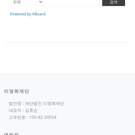
검색
Powered by KBoard
리영희재단
법인명 : 재단법인 리영희재단
대표자 : 김효순
고유번호 : 105-82-20554
연락처