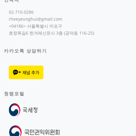
02-710-0286
rheeyeunghui@gmail.com
<04186> 서울특별시 마포구
효창목길6 한겨레신문사 3층 (공덕동 116-25)
카카오톡 상담하기
청렴포털