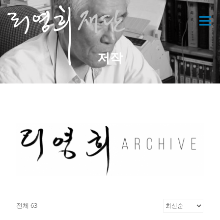
콘
텐
메뉴
츠
로
바
저작
로
가
기
전체 63