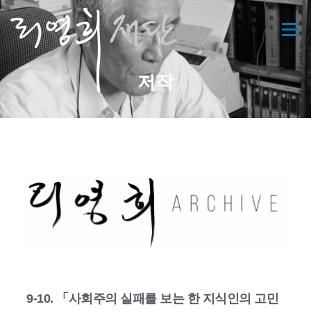
콘
텐
메뉴
츠
로
바
저작
로
가
기
9-10. 「사회주의 실패를 보는 한 지식인의 고민