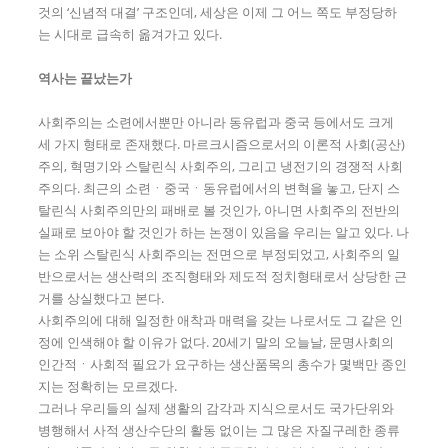
것의 ‘신념적 대결’ 구조인데, 세상은 이제 그 어느 쪽도 부정당하
는 시대로 급속히 옮겨가고 있다.
역사는 끝났는가
사회주의는 소련에서뿐만 아니라 동유럽과 중국 등에서도 크게
세 가지 형태로 존재했다. 마르크시즘으로서의 이론적 사회(공산)
주의, 혁명기와 스탈린식 사회주의, 그리고 냉전기의 경쟁적 사회
주의다. 최근의 소련ㆍ중국ㆍ동유럽에서의 변혁을 놓고, 단지 스
탈린식 사회주의만의 패배로 볼 것인가, 아니면 사회주의 전반의
실패로 보아야 할 것인가 하는 논쟁이 있음을 우리는 알고 있다. 나
는 소위 스탈린식 사회주의는 전면으로 부정되었고, 사회주의 일
반으로서는 생산력의 조직형태와 제도적 정치형태로서 상당한 근
거를 상실했다고 본다.
사회주의에 대해 일정한 애착과 매력을 갖는 나로서도 그 같은 인
정에 인색해야 할 이유가 없다. 20세기 말의 오늘날, 문명사회의
인간적ㆍ사회적 필요가 요구하는 생산품목의 총수가 몇백만 종인
지는 정확히는 모르겠다.
그러나 우리들의 실제 생활의 감각과 지식으로서도 국가단위와
병행해서 사적 생산수단의 활동 없이는 그 많은 자질구레한 종류