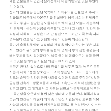
세한 인물들보다 인간적 윤리성에서 더 평가받았던 것은 부인하
기 어렵다.
전자의 인물들은 분단된 북쪽에서 사회주의를 건설했고, 후자의
인물들은 남쪽에서 자본주의를 건설했다. 남쪽 사회는 외세의존
과 국가주권의 상당한 양도를 대가로 해서 일단 오늘의 자본주의
의 경제적ㆍ생산적 성공을 이룩했다. 그러나 그 사회의 인간적 윤
리성과 사회적 도덕성은 12시간 정전으로 드러난 미국 뉴욕 시의
경우보다 결코 낫다고 장담할 사람이 있을까 의심스럽다.
국가가 총동원체제로 ‘범죄와의 전쟁’을 벌여야 한다는 것은 사회
적ㆍ인간적 윤리성의 부재를 뜻한다. 경제적 부의 심한 불평등적
배분구조를 잠시 접어둔다면, 남쪽 국민의 생활수준이 북쪽 국민
의 그것을 능가하는 사실은 의심의 여지가 없다.
북쪽은 반대의 철학으로 나라 만들기를 서두른 결과, 높은 민족적
자존과 사회구성원 상호간의 도덕적 생존양식, 그리고 동포애가
감도는 순박한 인간형 등의 사회를 실현한 것으로 주장한다. 많은
공평한 관측자ㆍ방문객들에 의해서 그 측면의 사회적 선(善)은 증
언되고 있다. 그 대가로서 그 사회는 남한보다 경제적으로 낙후하
고 국민생활 수준에서 훨씬 낮은 상태에 머물러 있다. 북쪽사회와
그곳의 인간들이 대진재 때의 중국 당산 시민들처럼 고귀한 이웃
사랑과 이기심을 극복한 인간주의적 공동체를 건설했는지 여부까
지 단정하기는 어렵다. 그렇더라도 남ㆍ북한의 인간형과 사회적