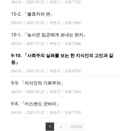
관리자
|
2021.01.21
|
추천 1
|
조회 7122
10-2. 「불효자의 변」
관리자
|
2021.01.21
|
추천 0
|
조회 7664
10-1. 「농사꾼 임군에게 보내는 편지」
관리자
|
2021.01.21
|
추천 0
|
조회 7588
9-10. 「사회주의 실패를 보는 한 지식인의 고민과 갈
등」
관리자
|
2021.01.21
|
추천 0
|
조회 8734
9-9. 「지식인의 기회주의」
관리자
|
2021.01.21
|
추천 0
|
조회 7454
9-8. 「키스앤드 굿바이」
관리자
|
2021.01.21
|
추천 0
|
조회 7719
1
»
마지막