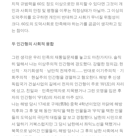
치적 규범력을 60도 정도 이상으로만 유지할 수 있다면 그것이 개
인과 사회의 안정 및 평형을 이루는 적정상태가 아닐까. 그 이상의
도덕주의를 요구하면 개인이 반대하고 사회가 무너질 위험성이
크다. 60도의 도덕사회로 만족해야 하는가를 곰곰이 생각하고 있
는 참이다.
두 인간형의 사회적 융합
그런 생각은 우리 민족의 재통일문제를 놓고도 마찬가지다. 솔직
히 말해서 나는 이상주의적 인간형에 경도했다. 강렬한 정의감, 헌
신적ㆍ자기희생적ㆍ낭만적 전제주의……. 반대로 이기주의적ㆍ기
회주의적ㆍ현실주의 인간형을 경멸하고 혐오한다. 해방 후 신생
독립국가 건설사업의 길에서 전자의 인간형이 주로 ‘좌’(左)의 자리
에 섰고, 친일파ㆍ민족반역자로 지목됐거나 그런 오명을 입은 후
자의 인간형이 ‘우’(右)의 자리로 마주 섰다.
나는 해방 당시 17세로 구제(舊制) 중학 4학년이었던 까닭에 해방
직후와 그 후 몇 해 동안 ‘좌익’을 택한 인물들과 ‘우익’을 택한 인물
들의 도덕심의 극단적 대립을 잘 보고 경험했다. 남한의 시민으로
서 말하기 거북스럽지만 그 당시 남한에서 좌익노선을 택했거나
북쪽으로 넘어간 인물들이, 해방 당시나 그 후의 남한 사회에서 득