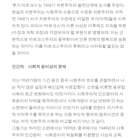
‘후기 마르크스’는 19세기 자본주의의 발전단계에 논거를 두었다.
현실의 자본주의는 사회주의 수용으로 수정된 자본주의와, 아직
껏 19세기 서구 자본주의의 수준에도 미달한 국가(지역)들로 이루
어져 있다. 따라서 ‘마르크스’의 이론 사상은 이후에도 지속될 부분
(수정과 개혁 과정)과 지양되어야 할 부분으로 병행되며, 이는 근
본적으로 마르크스주의의 풍부화이며 인류 전체의 행복으로 승화
되는 의미다. 이를 마르크스주의의 후퇴라고 서러워할 필요는 없
을 것이다.
인간적
ㆍ
사회적 윤리성의 문제
지난 10년가량의 기간 동안 중국 사회주의 변모를 관찰하면서 나
는 적지 않은 실망과 배신감에 사로잡혔다. 소련을 비롯한 동유럽
사회의 최근 변화에서도 마찬가지다. 사회주의적 인간윤리와 사
회윤리의 타락을 목격하면서다. 사회개방이 수삼 년밖에 안 되는
소련에서 들려오는 이야기도 마찬가지 상태를 전한다. 이기주의
적 이익추구를 목적으로 하는 각종 부도덕 행위와 범죄사건의 증
대는 아직 자본주의 사회와 비교할 바가 아닌 것 같다.
그렇기는 하지만 소련에서는 1970년, 중국에서는 1940년의 사회
주의적 인간윤리ㆍ사회윤리의 체질화를 지향했던 사상과 교육,