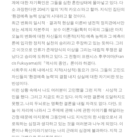
계에 대한 자기확인은 그들을 심한 혼란상태에 몰아넣고 있다. 다
소 과장한다면 20세기 말의 ‘지적 카오스’라고 할까. 지식인 집단의
‘환경예측 능력 상실’의 시대라고 할 것이다.
최근 변화의 일시적ㆍ결과적 현상을 이른바 냉전적 정치관에서만
보는 세계의 자본주의ㆍ보수 이론가들(특히 미국의 그들)은 마치
오늘의 변화에 대한 자신들의 이론적(지적) 예측 능력과 그 예측이
론에 입각한 정치적 실천의 승리라고 주장하고 있는 듯하다. 그리
고 이것으로 인류가 존재양식의 이상을 그리는 대립적 투쟁은 끝
났다고 승리에 도취하고 있다. 그 전형이 프랜시스 후쿠야마(Fran
cis Fukuyama)의『역사의 종언』론이라 하겠다.
사회주의 사회 내에서도 지적(사상적) 동요가 크다. 그들의 고민도
자신들의 ‘환경예측 능력’의 결함 내지 상실에 대한 자기비판 또는
반성이다.
이런 상황 속에서 나도 여러분이 고민했을 그런 지적ㆍ사상적 고
민을 했다. 그리고 지금도 하고 있다. 아직 어떤 결론에 도달하지도
못했고, 나의 두뇌로는 명확한 결론을 내릴 자격도 없다. 다만, 오
늘 이 자리에 나와서 그 주제에 관해 나에 관한 이야기를 해달라는
간청 때문에 마지못해 그동안에 나도 지식인의 한 사람으로서 괴
로워하는 심정과 생각하고 있는 것을 여러분과 나누게 되었다. 이
론이나 확신이라기보다는 나의 근래의 심경에 불과하다. 지적 고
민의 고백으로 들어주면 된다.