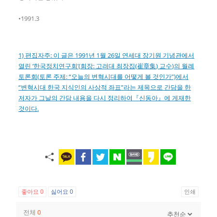
•1991.3
1)
편집자주
:
이 글은
1991
년
1
월
26
일 연세대 장기원 기념관에서
열린
‘
한국정치연구회
’(
회장
:
고려대 최장집
(
崔章集
)
교수
)
의 월례
토론회
(
토론 주제
: “
오늘의 변혁시대를 어떻게 볼 것인가
”)
에서
“
변혁시대 한국 지식인의 사상적 좌표
”
라는 제목으로 간담을 한
저자가 그날의 간담 내용을 다시 정리하여
『
신동아
』
에 게재한
것이다
.
좋아요
0
싫어요
0
인쇄
전체
0