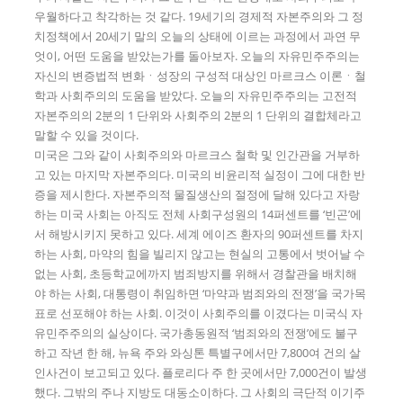
우월하다고 착각하는 것 같다. 19세기의 경제적 자본주의와 그 정
치정책에서 20세기 말의 오늘의 상태에 이르는 과정에서 과연 무
엇이, 어떤 도움을 받았는가를 돌아보자. 오늘의 자유민주주의는
자신의 변증법적 변화ㆍ성장의 구성적 대상인 마르크스 이론ㆍ철
학과 사회주의의 도움을 받았다. 오늘의 자유민주주의는 고전적
자본주의의 2분의 1 단위와 사회주의 2분의 1 단위의 결합체라고
말할 수 있을 것이다.
미국은 그와 같이 사회주의와 마르크스 철학 및 인간관을 거부하
고 있는 마지막 자본주의다. 미국의 비윤리적 실정이 그에 대한 반
증을 제시한다. 자본주의적 물질생산의 절정에 달해 있다고 자랑
하는 미국 사회는 아직도 전체 사회구성원의 14퍼센트를 ‘빈곤’에
서 해방시키지 못하고 있다. 세계 에이즈 환자의 90퍼센트를 차지
하는 사회, 마약의 힘을 빌리지 않고는 현실의 고통에서 벗어날 수
없는 사회, 초등학교에까지 범죄방지를 위해서 경찰관을 배치해
야 하는 사회, 대통령이 취임하면 ‘마약과 범죄와의 전쟁’을 국가목
표로 선포해야 하는 사회. 이것이 사회주의를 이겼다는 미국식 자
유민주주의의 실상이다. 국가총동원적 ‘범죄와의 전쟁’에도 불구
하고 작년 한 해, 뉴욕 주와 와싱톤 특별구에서만 7,800여 건의 살
인사건이 보고되고 있다. 플로리다 주 한 곳에서만 7,000건이 발생
했다. 그밖의 주나 지방도 대동소이하다. 그 사회의 극단적 이기주