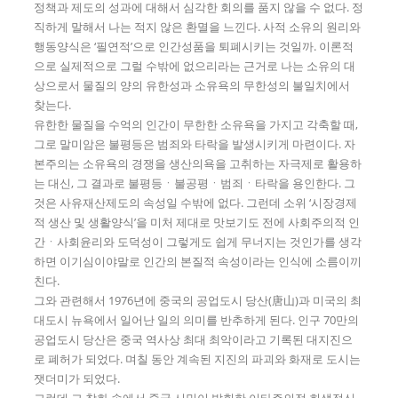
정책과 제도의 성과에 대해서 심각한 회의를 품지 않을 수 없다. 정
직하게 말해서 나는 적지 않은 환멸을 느낀다. 사적 소유의 원리와
행동양식은 ‘필연적’으로 인간성품을 퇴폐시키는 것일까. 이론적
으로 실제적으로 그럴 수밖에 없으리라는 근거로 나는 소유의 대
상으로서 물질의 양의 유한성과 소유욕의 무한성의 불일치에서
찾는다.
유한한 물질을 수억의 인간이 무한한 소유욕을 가지고 각축할 때,
그로 말미암은 불평등은 범죄와 타락을 발생시키게 마련이다. 자
본주의는 소유욕의 경쟁을 생산의욕을 고취하는 자극제로 활용하
는 대신, 그 결과로 불평등ㆍ불공평ㆍ범죄ㆍ타락을 용인한다. 그
것은 사유재산제도의 속성일 수밖에 없다. 그런데 소위 ‘시장경제
적 생산 및 생활양식’을 미처 제대로 맛보기도 전에 사회주의적 인
간ㆍ사회윤리와 도덕성이 그렇게도 쉽게 무너지는 것인가를 생각
하면 이기심이야말로 인간의 본질적 속성이라는 인식에 소름이끼
친다.
그와 관련해서 1976년에 중국의 공업도시 당산(唐山)과 미국의 최
대도시 뉴욕에서 일어난 일의 의미를 반추하게 된다. 인구 70만의
공업도시 당산은 중국 역사상 최대 최악이라고 기록된 대지진으
로 폐허가 되었다. 며칠 동안 계속된 지진의 파괴와 화재로 도시는
잿더미가 되었다.
그런데 그 참화 속에서 중국 시민이 발휘한 이타주의적 희생정신