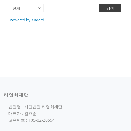
검색
Powered by KBoard
리영희재단
법인명 : 재단법인 리영희재단
대표자 : 김효순
고유번호 : 105-82-20554