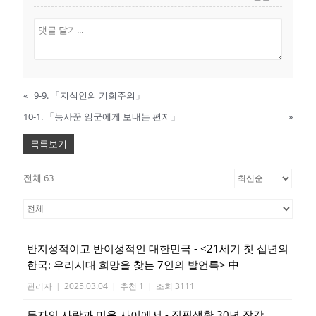
«
9-9. 「지식인의 기회주의」
10-1. 「농사꾼 임군에게 보내는 편지」
»
목록보기
전체 63
반지성적이고 반이성적인 대한민국 - <21세기 첫 십년의
한국: 우리시대 희망을 찾는 7인의 발언록> 中
관리자
|
2025.03.04
|
추천 1
|
조회 3111
독자의 사랑과 미움 사이에서 - 집필생활 30년 잡감