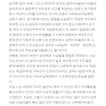
입각한 ‘힘의 지배’, 그리고 제2차적 성격인 냉전이데올로기대립의
절대주의와 결정론이 자유로운 사고를 부정하는 상태가 장기화되
면서 개인의 사유를 조건짓는 언어와 표현이 스테레오타입화한
상태가 왔다. ‘공식화’한 언어는 생명을 상실한다. 진정한 의미에서
부유한 소수의 권리와 자유밖에 보장된 것이 없는 자본주의 국가
및 제도가 ‘자유민주주의’로 개념화되었다. 또 20세기 말문명사회
의 평균적 수준의 의식주생활을 그 사회구성원에게 제공하지도
못하면서 ‘사회주의 낙원’으로 표현되었다. 냉전이데올로기와 그
체제적 언어가 인간정신의 권위인 사유능력ㆍ비판력ㆍ판단력 선
택자로서의 주체성을 약탈했다고 할 것이다.
넷째로, 차라리 위에서 생각해온 사실들을 종합한 견해로서, 나는
지난 반 세기의 냉전시대 지식인이 넓은 의미로서의 ‘구조결정
론’에 빠졌던 것으로 생각하게 되었다. 사회학적 용어로서의 ‘계급’
또는 계급관계 및 구속성의 구조라기보다는, 앞에서 말한 바와 같
이 지식인의 온갖 기능과 능력면에서 구조화되었던 현실을 말한
다.
사실 나는 세계의 지식인 일반의, 특히 나 자신의 과거 지적활동을
돌아보면서 인간이 과연 ‘이성적 동물’인가 하는 회의에 빠지는 때
가 많았다. 지금도 그렇다. 지금의 나는 과거와는 달리 인간이성에
대한 신념이랄까 확신 같은 것이 약화되었다고 고백해야하겠다.