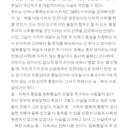
현실이 극단적으로 대립적이라는 사실은 부인할 수 없다.
우리는 언제나 흑백논리와 이치적(二値的) 가치관을 경계해야한
다. 남ㆍ북을 대립시켜서 ‘인간다운 생존양식의 도덕적 사회’를 택
할 것인가, 또는 ‘돈만 있으면 어떤 물질적 향유도 할 수 있는’ 물질
주의적 사회를 택할 것인가라는 식의 선택을 강요해서는 안된다.
다만, 그같이 가치의 대립이 심각한 두 사회가 통일을 지향하는 데
서 진지하게 고려해야 할 문제를 회피해서는 안 된다고 생각한다.
‘평화통일’의 개념과 내용은 두 가지다. 첫째는 흔히 생각하는 대로
전쟁(군사력)에 의하지 않는 통일이다. 동시에 둘째는, 군사력에
의하지는 않더라도 압도적 힘의 차이에 의해서 ‘병합’ 또는 ‘흡수’했
을 때, 국민적 가치관과 신념체계의 정면대립으로 인해서 반란, 또
는 장기적인 저항상태로 통일국가의 내부질서가 붕괴의위기에 처
하지 않는 그런 순리적 통합이다. 그러기 위해서는 남ㆍ북이 서로
닮아가야 한다.
동ㆍ서독의 통일을 평화통일의 모델로 추구하는 사람들이 있다.
우리 정부의 북방정책의 목표가 그렇고, 진실을 모르는 많은 사람
들의 견해가 그런 성싶다. 이들은 동ㆍ서독의 ‘평화적 통합’이 앞서
말한 첫째와 둘째 조건을 다 충족할 수 있을 만큼 인간형과 사회성
측면에서 접근해 있었다는 사실을 간과하고 있다. 그 사실에서 남
ㆍ북한 사회는 동ㆍ서독과는 전혀 다른 것이다. ‘평화통일’의 두 조