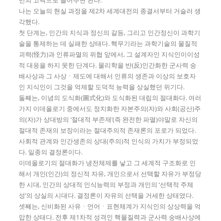
나는 오늘의 현실 과정을 제2차 세계대전의 종결서부터 거슬러 생
각했다.
첫 단계는, 인간의 지식과 정신의 갈등, 그리고 인간정신이 과학기
술을 통제하는 데 실패한 상태다. 핵무기라는 과학기술의 물질적
괴력(怪力)과 인류파멸의 위협 앞에서, 그 설계자인 지식인이이성
적 대응을 하지 못한 단계다. 물리학을 반(反)인간화한 군사력 숭
배사상과 그 사상ㆍ제도에 대해서 인류의 생존과 이상의 보호자
인 지식인이 그것을 억제할 도덕적 능력을 상실했던 위기다.
둘째는, 이념의 도식화(圖式化)와 도식화된 대립의 절대화다. 여러
가지 이데올로기 중에서도 정치화한 자본주의(자)와 사회(공산)주
의(자)가 상대방의 ‘절대적 부존재’(즉 완전한 파멸)야말로 자신의
절대적 존재의 보장이라는 절대주의적 존재론의 포로가 되었다.
사회적 관계와 인간생존의 상대(주의)적 인식의 가치가 부정되었
다. 일종의 결정론이다.
이데올로기의 절대화가 냉전체제를 낳고 그 세계적 구조화로 인
해서 개인(인간)의 정신적 자유, 개인으로서 선택할 자유가 부정당
한 시대, 인간의 상대적 인식능력의 부정과 개인의 ‘선택적 주체
성’의 상실의 시대다. 결정론이 자유의 선택을 거세한 상태였다.
셋째는, 신비화된 사유ㆍ언어ㆍ표현체계가 지식인의 상상력을 억
압한 상태다. 전후 제1차적 성격인 핵물질력과 군사력 숭배사상에