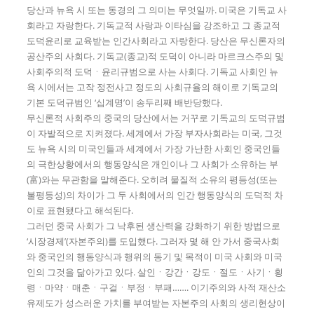
당산과 뉴욕 시 또는 동경의 그 의미는 무엇일까. 미국은 기독교 사
회라고 자랑한다. 기독교적 사랑과 이타심을 강조하고 그 종교적
도덕윤리로 교육받는 인간사회라고 자랑한다. 당산은 무신론자의
공산주의 사회다. 기독교(종교)적 도덕이 아니라 마르크스주의 및
사회주의적 도덕ㆍ윤리규범으로 사는 사회다. 기독교 사회인 뉴
욕 시에서는 고작 정전사고 정도의 사회규율의 해이로 기독교의
기본 도덕규범인 ‘십계명’이 송두리째 배반당했다.
무신론적 사회주의 중국의 당산에서는 거꾸로 기독교의 도덕규범
이 자발적으로 지켜졌다. 세계에서 가장 부자사회라는 미국, 그것
도 뉴욕 시의 미국인들과 세계에서 가장 가난한 사회인 중국인들
의 극한상황에서의 행동양식은 개인이나 그 사회가 소유하는 부
(富)와는 무관함을 말해준다. 오히려 물질적 소유의 평등성(또는
불평등성)의 차이가 그 두 사회에서의 인간 행동양식의 도덕적 차
이로 표현됐다고 해석된다.
그러던 중국 사회가 그 낙후된 생산력을 강화하기 위한 방법으로
‘시장경제’(자본주의)를 도입했다. 그러자 몇 해 안 가서 중국사회
와 중국인의 행동양식과 행위의 동기 및 목적이 미국 사회와 미국
인의 그것을 닮아가고 있다. 살인ㆍ강간ㆍ강도ㆍ절도ㆍ사기ㆍ횡
령ㆍ마약ㆍ매춘ㆍ구걸ㆍ부정ㆍ부패……. 이기주의와 사적 재산소
유제도가 성스러운 가치를 부여받는 자본주의 사회의 생리현상이