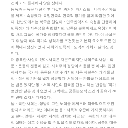
건이 거의 존재하지 않은 상태다.
동독과 서독은 대전 이후 다같이 과거의 파시스트ㆍ나치주의자들
을 체포ㆍ숙청했다. 독일민족의 민족적 정기를 함께 확립한 것이
다. 한반도에서는 북쪽은 친일파ㆍ민족반역자의 숙청을 단행하여
민족정기와 자주성을 확립했지만, 남쪽은 불행하게도 숙청되어야
할 바로 그들이 국가를 장악했다고 해도 과언이 아니다. 이 사실은
그 후 남과 북의 국가의 성격차를 조건짓는 기본적 요소로 모든 면
에 확대재생산되었다. 사회와 민족적ㆍ도덕적 가치가 달라진 것
이다.
더 중요한 사실이 있다. 서독은 자본주의지만 사회주의사상ㆍ학
문ㆍ운동의 전통이 깊고, 사회주의 정당이 허용될 뿐 아니라 집권
까지 하는 국가다. 동독은 사회주의지만 서독 자본주의와의 물질
적ㆍ정신적 기반을 넓게 공유했다. 서독에는 간첩을 대상으로 하
는 법은 있지만 동ㆍ서독 시민의 접촉을 간첩시하는 ‘반공법’ ‘국가
보안법’ 같은 것이 없었다. 그밖에도 공통분모적 조건의 공유가 20
여 년에 걸쳐서 다져졌다.
남ㆍ북한 사회는, 쌍방이 그런 노력을 이제부터 적극적으로 추진
한다 하더라도 10년 이내에는 동ㆍ서독적 수준에 가지 못하리라
고 본다. 앞에서 자세히 지적한 것처럼 지금 남ㆍ북한의 사회 내부
적 실태는 상호 수용을 할 수 없을 정도로 대립적이다. 남쪽의 대중