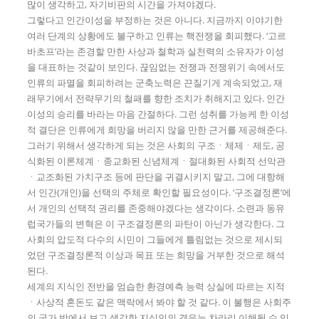
많이 생각하고, 자기비판의 시간을 가져야겠다.
그렇다고 인간이성을 부정하는 것은 아니다. 지금까지 이야기한
여러 단계의 상황에도 불구하고 인류는 핵전쟁을 회피했다. ‘고르
바초프’라는 존경할 만한 사상과 철학과 실천력의 소유자가 이성
을 대표하는 것같이 보인다. 끊임없는 전쟁과 전쟁위기 속에서도
인류의 파멸을 회피하려는 군축노력은 끈질기게 계속되었고, 재
래무기에서 전략무기의 철패를 향한 조치가 취해지고 있다. 인간
이성의 승리를 바라는 마음 간절하다. 그런 성취를 가능케 한 이성
적 결단은 인류에게 희망을 버리지 않을 만한 근거를 제공해준다.
그러기 위해서 생각하게 되는 것은 사회의 구조ㆍ체제ㆍ제도, 공
식화된 이론체계ㆍ종교화된 신념체계ㆍ절대화된 사회적 선악관
ㆍ교조화된 가치구조 등에 판단을 귀결시키지 말고, 그에 대항해
서 인간(개인)을 선택의 주체로 확인할 필요성이다. ‘구조결정론’에
서 개인의 선택적 권리를 존중해야겠다는 생각이다. 소련과 동유
럽국가들의 변혁은 이 구조결정론의 파탄이 아닌가 생각한다. 그
사회의 압도적 다수의 시민이 그들에게 틀림없는 것으로 제시되
었던 구조결정론적 이상과 목표 또는 희망을 거부한 것으로 해석
된다.
세계의 지식인 전반을 엄습한 환경예측 능력 상실에 따르는 지적
ㆍ사상적 혼돈도 같은 맥락에서 봐야 할 것 같다. 이 불행은 사회주
의 국가 밖에서 보고 생각한 지식인의 경우는 차라리 이해될 수 있