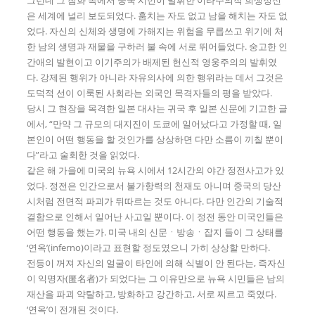
은 세계에 널리 보도되었다. 훔치는 자도 없고 남을 해치는 자도 없
었다. 자신의 신체와 생명에 가해지는 위험을 무릅쓰고 위기에 처
한 남의 생명과 재물을 구하러 불 속에 서로 뛰어들었다. 숭고한 인
간애의 발현이고 이기주의가 배제된 헌신적 영웅주의의 발휘였
다. 강제된 행위가 아니라 자유의사에 의한 행위라는 데서 그것은
도덕적 선이 이룩된 사회라는 외국인 목격자들의 평을 받았다.
당시 그 현장을 목격한 일본 대사는 귀국 후 일본 신문에 기고한 글
에서, “만약 그 규모의 대지진이 도쿄에 일어났다고 가정할 때, 일
본인이 어떤 행동을 할 것인가를 상상하면 다만 소름이 끼칠 뿐이
다”라고 술회한 것을 읽었다.
같은 해 가을에 미국의 뉴욕 시에서 12시간의 야간 정전사고가 있
었다. 정전은 인간으로서 불가항력의 천재도 아니며 중국의 당산
시처럼 전면적 파괴가 뒤따르는 것도 아니다. 다만 인간의 기술적
결함으로 인해서 일어난 사고일 뿐이다. 이 정전 동안 미국인들은
어떤 행동을 했는가. 미국 내의 신문ㆍ방송ㆍ잡지 들이 그 상태를
‘연옥’(inferno)이라고 표현할 정도였으니 가히 상상할 만하다.
전등이 꺼져 자신의 얼굴이 타인에 의해 식별이 안 된다는, 즉자신
이 익명자(匿名者)가 되었다는 그 이유만으로 뉴욕 시민들은 남의
재산을 파괴 약탈하고, 방화하고 강간하고, 서로 찌르고 죽였다.
‘연옥’이 전개된 것이다.