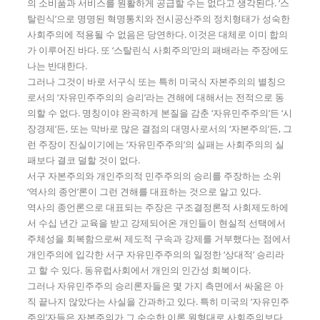
의 소비품과 서비스를 원활하게 공급할 수는 없다고 생각된다. ‘스
탈린식’으로 명명된 혁명통치와 전시공산주의 정치형태가 성숙한
사회주의에 적용될 수 없음은 당연하다. 이것은 대체로 이미 합의
가 이루어진 바다. 또 ‘스탈린식 사회주의’만의 패배라는 주장에도
나는 반대한다.
그러나 그것이 바로 서구식 또는 특히 미국식 자본주의의 별칭으
로서의 ‘자유민주주의의 승리’라는 견해에 대해서는 전적으로 동
의할 수 없다. 명칭이야 완곡하게 본질을 감춘 ‘자유민주주의’든 ‘시
장경제’든, 또는 막바로 많은 결점의 대명사로서의 ‘자본주의’든, 그
런 주장이 진실이기에는 ‘자유민주주의’의 실패는 사회주의의 실
패보다 결코 덜할 것이 없다.
서구 자본주의와 개인주의적 민주주의의 승리를 주장하는 소위
‘역사의 종언’론이 그런 견해를 대표하는 것으로 알고 있다.
역사의 종언론으로 대표되는 주장은 구조결정론적 사회제도하에
서 수십 년간 교육을 받고 강제되어온 개인들이 현실적 선택에서
주체성을 회복함으로써 제도적 구속과 강제를 거부했다는 점에서
개인주의에 입각한 서구 자유민주주의의 일정한 ‘상대적’ 승리라
고 할 수 있다. 동유럽사회에서 개인의 인간성 회복이다.
그러나 자유민주주의 승리론자들은 몇 가지 측면에서 싸움은 아
직 끝나지 않았다는 사실을 간과하고 있다. 특히 미국의 ‘자유민주
주의’자들은 자본주의가 그 순수한 이론 원형대로 사회주의보다