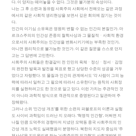
다. 이 양자는 떼어놓을 수 없다. 그것은 불가분의 속성이다.
나는 그 후 소련과 동유럽 사회주의 사회에서 전해오는 같은 과정
에서의 같은 사회적 생리현상을 보면서 깊은 회의에 잠기는 것이
다.
인간의 이기심 소유욕은 영원히 변할 수 없는 인간의 본질인가. 마
르크스주의의 인간성 존중의 철학사상과 그 물질적ㆍ사회적 환경
으로서의 사회주의는 인간성을 변화시키기에는 부족한 것인가,
아니면 원리적으로 불가능한 것인가. 이 같은 질문을 스스로 던지
고는 그 답변에 고민한다.
사회주의 사회들은 한결같이 전 인민의 육체ㆍ정신ㆍ정서ㆍ감정
의 완전한 발육과 발전을 목표로 했고 상당한 수준의 성공을 거두
었다고 자랑했다. 또 물질과 인간의 관계에서도 ‘각 사람이 그의 능
력에 따라서 일하고 그 필요에 따라서 소유한다’는 원칙의 사회정
의를 실현하려고도 한 것으로 알고 있다. 이런 가치는 주관적인 것
이 아니라 과학적 방식으로 객관적으로 증명된다고 일관하여 주
장해왔다.
그러나 소위 ‘인간성 개조’를 위한 소련의 파블로프의 이론과 실험
도 사이비 과학임이 드러난 지 오래다. ‘혁명적 인간형’, 어쩌면 지
나칠 만큼 도덕주의 경향마저 지녔던 모택동 중국 사회주의의 인
간성 개조 노력도 실패했음이 분명하다. 북한의 지도자 중심의 ‘주
체사상’을 지도원리로 하는 ‘사회주의적 인간형’도 사회개방에 의