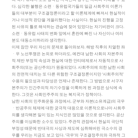
다. 심각한 불행은 소련ㆍ동유럽국가들의 일급 사회주의 이론가
들의 대부분이 구조결정론이라고 할 이론체계에 빠져서 현실적이
거나 이성적 판단을 게을리했다는 사실이다. 현실의 진행을 고정
된 사유의 틀로 해석하는 관습에 젖어 있었다는 자기비판이 크다.
소련ㆍ동유럽 사태의 변화 앞에서 혼란에 빠진 나 자신이나 여러
분도 대동소이하리라 생각한다.
이제 잠깐 우리 자신의 문제로 돌아와보자. 해방 직후의 치열한 좌
ㆍ우 노선투쟁은 논외로 하더라도, 예컨대 남한 사회의 자본주의
적 제반 부정적 속성과 현실에 대한 안티테제로서 자동적으로 사
회주의(또는 공산주의)가 원용되었다. 사회주의에 의한 남한 사회
의 전면적 대치는 또 다른 위험한 구조결정론이지만 ‘사회주의적’
수용의 필요성과 타당성은 언제나 존재한다. 그 방법으로 서구자
본주의가 인간주의적 자기수정을 이룩하게 된 과정은 상식에 속
한다. 그것은 사회민주주의 또는 복지국가 정책이다.
남한 사회의 민주화운동 과정에서, 군부와 자본(소유계급)의 극우
ㆍ반공주의 체제에 대한 궁극적 대응으로 이론적으로나마 사회주
의를 생각해본 일이 있는 지식인은 많았을 것으로 생각된다. 공산
주의를 이상화한 소수도 있었다. 주관적 관점에서 현실의 극단적
부정성 때문에 반대극의 사상과 제도에 심취해버린 극소수의 경
우를 우리는 지금도 보고 있다. ‘극우’의 구조결정주의와 극좌적 그