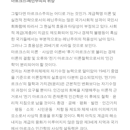
마르크스
-
레닌주의의 위상
그렇다면 마르크스주의는 어디로 가는 것인가. 계급혁명 이론 및
실천적 전략으로서의 레닌주의는 많은 국가사회적 성격이 국민사
회화함에 따라서 그 현실적 효용과 타당성이 부정되고 있다. 사회
적 계급(계층)이 지금도 제도화되어 있거나 경제적 불평등이 혹심
한 국가들에서는 부분적으로는 레닌주의의 적용성이 남아 있다.
그러나 그 효용성은 20세기로 사라질 것으로 보인다.
마르크스의 이론ㆍ사상은 이른바 ‘후기 마르크스’로 불리는 경제
이론의 결함 및 오류와 ‘전기 마르크스’ 이론철학으로서의 ‘인간
학’이 분리되어야 할 것이다.
전자는 자본주의체제의 자기수정 능력으로 말미암아 19세기 중엽
을 기준으로 이론정책의 실효성이 다분히 감소되었지만, ‘전기마
르크스’의 철학과 가치관(윤리)은 근본적인 변화보다는 자기수정
의 과정이 요구될 뿐이다. 인간성의 회복을 지탱해주는 이론적 근
거로서 ‘전기 마르크스’의 존재론적 인간학은 이 후에도 철학ㆍ윤
리적 지침으로 남을 것이다. 환경ㆍ공해ㆍ평화ㆍ발전ㆍ인간가치
ㆍ평등ㆍ소외ㆍ시민운동ㆍ저항 등 제도와 체제 내의 이의제기의
요소로서 사상적 효용을 유지할 것이다. 특히 아직도 계급의 해소
내지는 계급의 융화가 이루어지지 않은 많은 제3세계 지역과 국가
에서 마르크스 인간학의 사상적 설득력은 크다.