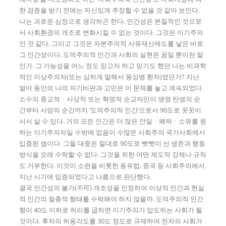
한 검증을 받기 전에는 자신있게 주장할 수 없을 것 같아 보인다.
나는 괴로운 심정으로 생각하곤 한다. 인간성은 본질적인 것으로
서 사회환경의 개조로 변화시킬 수 없는 것이다. 그것은 이기주의
인 것 같다. 그리고 그것은 자본주의적 사유재산제도를 낳은 바로
그 인간성이다. 도덕주의적 인간과 사회의 실현은 꿈일 뿐이란 말
인가. 그 가능성을 어느 정도 믿고자 하고 믿기도 했던 나는 비과학
적인 이상주의자(또는 심하게 말해서 몽상병 환자)였던가? 지난
얼마 동안의 나의 자기비판과 고민은 이 문제를 놓고 계속되었다.
소수의 종교적ㆍ사상적 또는 혁명적 순교자만이 생명 탄생의 순
간부터 사망의 순간까지 ‘도덕주의적 인간’으로서 90도로 꼿꼿이
서서 살 수 있다. 거의 모든 인간은 더 많은 안일ㆍ쾌락ㆍ소유를 원
하는 이기주의자일 수밖에 없음이 수많은 사회주의 국가사회에서
입증된 셈이다. 그들 대중은 절대로 90도로 빳빳이 선 생존과 행동
방식을 오래 수락할 수 없다. 그것을 위한 어떤 제도적 강제나 규칙
도 거부한다. 이것이 소련을 비롯한 동유럽, 중국 등 사회주의에서
지난 시기에 입증되었다고 나름으로 판단했다.
결국 인간성의 불가(不可) 개조성을 인정하여 이상적 인간과 현실
적 인간의 절충적 형태를 수락해야 하지 않을까. 도덕주의적 인간
형이 40도 이하로 허리를 굽히면 이기주의가 압도하는 사회가 될
것이다. 후자의 허용각도를 30도 정도로 규제하여 전자의 사회가